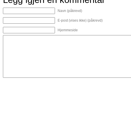
Navn (påkrevd)
E-post (vises ikke) (påkrevd)
Hjemmeside