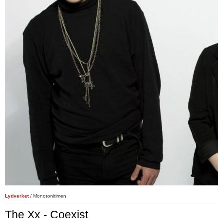
Lydverket
/ Monotonitimen
The Xx - Coexist