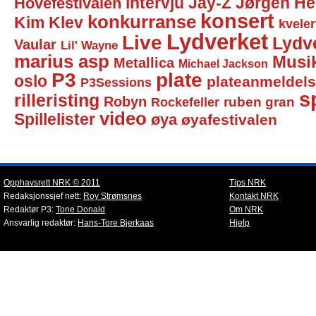
intervju
Jay-Z
Jørgen He
Hovefestivalen
konsert
konkurranse
Kim Klev
kveler
Lydverket
Live
Lydv
Vaular
Lil' Wayne
marius asp
Musi
Metallica
Michael Jackson
P3
plate
oslo
plateanmeldel
P3Sessions
sp
rilleristing
Robyn
Rockefeller
ruben gran
video
Spillelister
øya
øyafestivalen
Opphavsrett NRK © 2011
Tips NRK
Redaksjonssjef nett:
Roy Strømsnes
Kontakt NRK
Redaktør P3:
Tone Donald
Om NRK
Ansvarlig redaktør:
Hans-Tore Bjerkaas
Hjelp