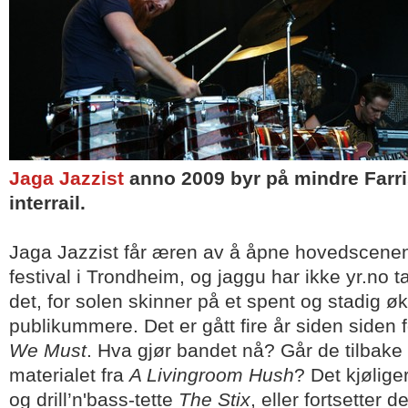
Jaga Jazzist
anno 2009 byr på mindre Farr
interrail.
Jaga Jazzist får æren av å åpne hovedscenen
festival i Trondheim, og jaggu har ikke yr.no tat
det, for solen skinner på et spent og stadig ø
publikummere. Det er gått fire år siden siden f
We Must
. Hva gjør bandet nå? Går de tilbake 
materialet fra
A Livingroom Hush
? Det kjølige
og drill’n'bass-tette
The Stix
, eller fortsetter 