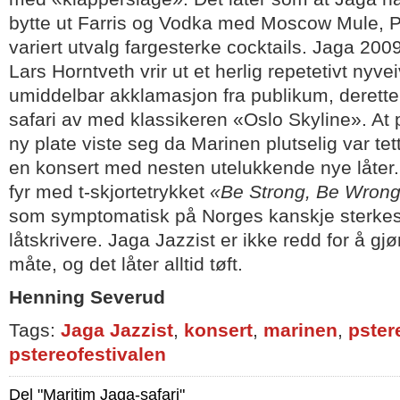
bytte ut Farris og Vodka med Moscow Mule, P
variert utvalg fargesterke cocktails. Jaga 2009 
Lars Horntveth vrir ut et herlig repetetivt nyveiv-
umiddelbar akklamasjon fra publikum, derett
safari av med klassikeren «Oslo Skyline». At p
ny plate viste seg da Marinen plutselig var te
en konsert med nesten utelukkende nye låter
fyr med t-skjortetrykket
«Be Strong, Be Wron
som symptomatisk på Norges kanskje sterke
låtskrivere. Jaga Jazzist er ikke redd for å gj
måte, og det låter alltid tøft.
Henning Severud
Tags:
Jaga Jazzist
,
konsert
,
marinen
,
pster
pstereofestivalen
Del "Maritim Jaga-safari"