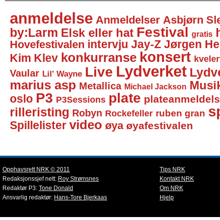
anmeldelse
Anmeldelser
Asbjørn Sl
Festival
by:Larm
Elsk eller hat
gratis
intervju
Jay-Z
Jørgen He
Hovefestivalen
konsert
konkurranse
Kim Klev
kveler
Lydverket
Live
Lydv
Vaular
Lil' Wayne
marius asp
Musi
Metallica
Michael Jackson
P3
plate
oslo
plateanmeldel
P3Sessions
sp
rilleristing
Robyn
Rockefeller
ruben gran
video
Spillelister
øya
øyafestivalen
Opphavsrett NRK © 2011
Tips NRK
Redaksjonssjef nett:
Roy Strømsnes
Kontakt NRK
Redaktør P3:
Tone Donald
Om NRK
Ansvarlig redaktør:
Hans-Tore Bjerkaas
Hjelp