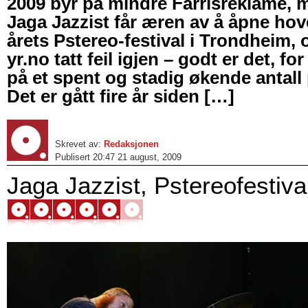
2009 byr på mindre Farrisreklame, me
Jaga Jazzist får æren av å åpne ho
årets Pstereo-festival i Trondheim, 
yr.no tatt feil igjen – godt er det, fo
på et spent og stadig økende antal
Det er gått fire år siden […]
Skrevet av:
Redaksjonen
Publisert 20:47 21 august, 2009
Jaga Jazzist, Pstereofestiva