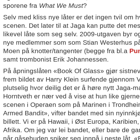
sporene fra
What We Must
?
Selv med kliss nye låter er det ingen tvil om
scenen. Det later til at Jaga kan putte det me
likevel låte som seg selv. 2009-utgaven byr o
nye medlemmer som som Stian Westerhus på 
Moen på knotter/tangenter (begge fra bl.a
Pu
samt trombonist Erik Johannessen.
På åpningslåten «Book Of Glass» gjør sistnevn
frem bildet av Harry Klein surfende gjennom 
plutselig hvor deilig det er å høre nytt Jaga-
Horntveth er nær ved å vise at hun like gjerne
scenen i Operaen som på Marinen i Trondheim
Armed Bandit», vifter bandet med sin nyinnkjø
billett. Vi er på Hawaii, i Øst Europa, Karibien
Afrika. Om jeg var lei bandet, eller bare de gam
når gåsehuden sniker seg innpå i neste låt. «