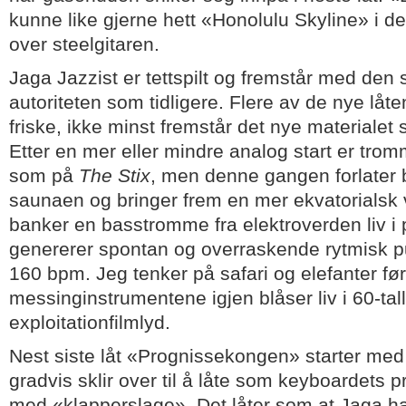
kunne like gjerne hett «Honolulu Skyline» i de
over steelgitaren.
Jaga Jazzist er tettspilt og fremstår med den
autoriteten som tidligere. Flere av de nye låt
friske, ikke minst fremstår det nye materialet
Etter en mer eller mindre analog start er tro
som på
The Stix
, men denne gangen forlater 
saunaen og bringer frem en mer ekvatorialsk 
banker en basstromme fra elektroverden liv i
genererer spontan og overraskende rytmisk p
160 bpm. Jeg tenker på safari og elefanter før
messinginstrumentene igjen blåser liv i 60-tal
exploitationfilmlyd.
Nest siste låt «Prognissekongen» starter med
gradvis sklir over til å låte som keyboardets
med «klapperslage». Det låter som at Jaga har