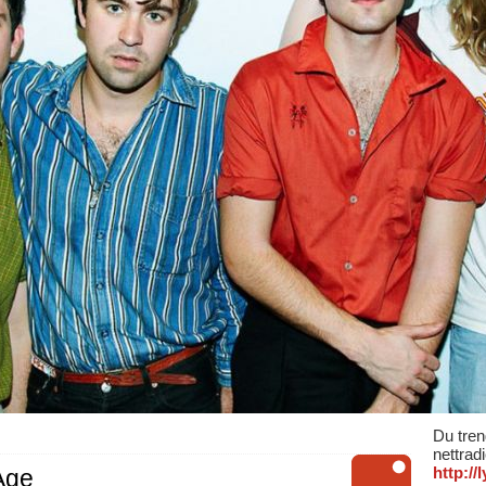
Du tren
nettrad
http:/
Age