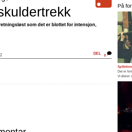
På fo
skuldertrekk
etningsløst som det er blottet for intensjon,
DEL
12
0
Spillelis
Det er fort
Vi disker 
mentar