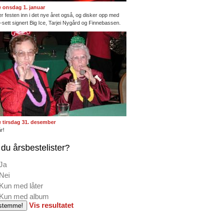
te onsdag 1. januar
ter festen inn i det nye året også, og disker opp med
ng-sett signert Big Ice, Tarjei Nygård og Finnebassen.
te tirsdag 31. desember
r!
du årsbestelister?
Ja
Nei
Kun med låter
Kun med album
Vis resultatet