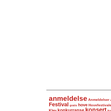
anmeldelse
Anmeldelser
Festival
hove
Hovefestival
gratis
konsert
konkurranse
Klev
kv