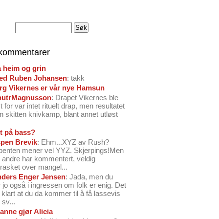
 kommentarer
å heim og grin
ed Ruben Johansen
: takk
arg Vikernes er vår nye Hamsun
nutrMagnusson
: Drapet Vikernes ble
 for var intet rituelt drap, men resultatet
n skitten knivkamp, blant annet utløst
t på bass?
pen Brevik
: Ehm...XYZ av Rush?
benten mener vel YYZ. Skjerpings!Men
andre har kommentert, veldig
rasket over mangel...
ders Enger Jensen
: Jada, men du
 jo også i ingressen om folk er enig. Det
o klart at du da kommer til å få lassevis
sv...
anne gjør Alicia