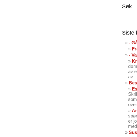
Søk
Siste
- G
Fr
- V
K
dømt
av e
av...
Bes
Es
Skri
som 
over
An
spør
er j
med 
Sus