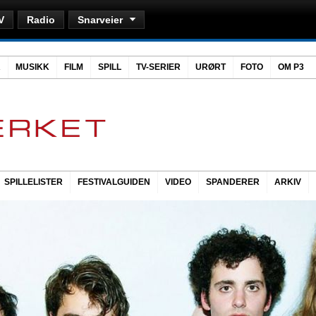
V
Radio
Snarveier
R
MUSIKK
FILM
SPILL
TV-SERIER
URØRT
FOTO
OM P3
SPILLELISTER
FESTIVALGUIDEN
VIDEO
SPANDERER
ARKIV