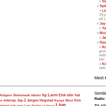
Si
Spil
Li
29.
på 
Jay
Ya
Mus
Jø
Dav
Ru
grun
nett
her: 
Ki
hele
Mest 
Sende
by:Larm
Elsk eller hat
Asbjørn Slettemark
billetter
Radio:
Jay-Z
Jørgen Hegstad
en
intervju
Kanye West
Kim
Live
TV:
NRK
Lars Vaular
lady gaga
elertak
Lil' Wayne