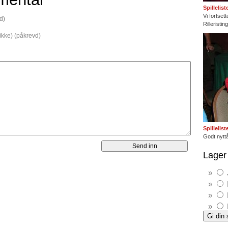
Spillelis
Vi fortset
d)
Rilleristi
 ikke) (påkrevd)
Spillelis
Godt nyttå
Lager 