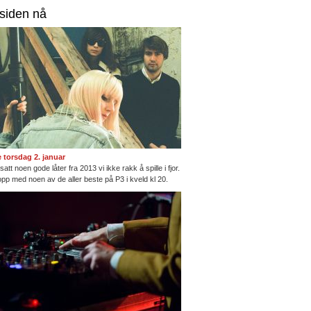
rsiden nå
te torsdag 2. januar
satt noen gode låter fra 2013 vi ikke rakk å spille i fjor.
opp med noen av de aller beste på P3 i kveld kl 20.