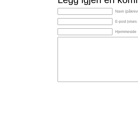
Navn (påkrev
E-post (vises
Hjemmeside