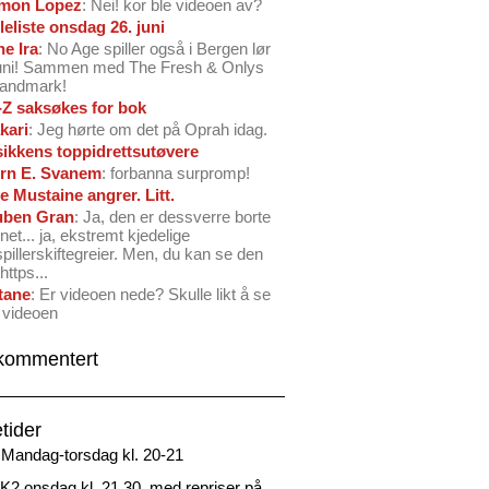
mon Lopez
: Nei! kor ble videoen av?
leliste onsdag 26. juni
ne Ira
: No Age spiller også i Bergen lør
juni! Sammen med The Fresh & Onlys
Landmark!
-Z saksøkes for bok
kari
: Jeg hørte om det på Oprah idag.
ikkens toppidrettsutøvere
rn E. Svanem
: forbanna surpromp!
e Mustaine angrer. Litt.
ben Gran
: Ja, den er dessverre borte
net... ja, ekstremt kjedelige
spillerskiftegreier. Men, du kan se den
https...
tane
: Er videoen nede? Skulle likt å se
 videoen
kommentert
tider
Mandag-torsdag kl. 20-21
2 onsdag kl. 21.30, med repriser på