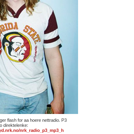
ger flash for aa hoere nettradio. P3
io direktelenke:
/lyd.nrk.no/nrk_radio_p3_mp3_h