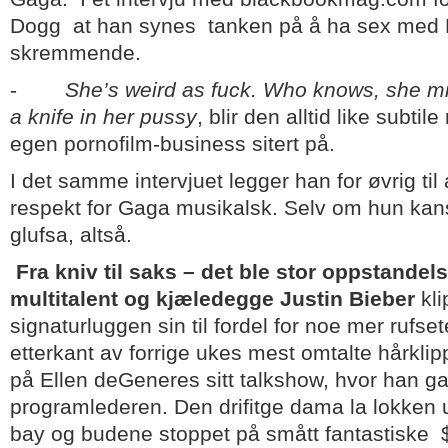
Dogg at han synes tanken på å ha sex med L
skremmende.
-
She’s weird as fuck. Who knows, she m
a knife in her pussy
, blir den alltid like subti
egen pornofilm-business sitert på.
I det samme intervjuet legger han for øvrig ti
respekt for Gaga musikalsk. Selv om hun kans
glufsa, altså.
Fra kniv til saks – det ble stor oppstandel
multitalent og kjæledegge Justin Bieber
kli
signaturluggen sin til fordel for noe mer rufsete
etterkant av forrige ukes mest omtalte hårkli
på Ellen deGeneres sitt talkshow, hvor han gav
programlederen. Den drifitge dama la lokken 
bay og budene stoppet på smått fantastiske 