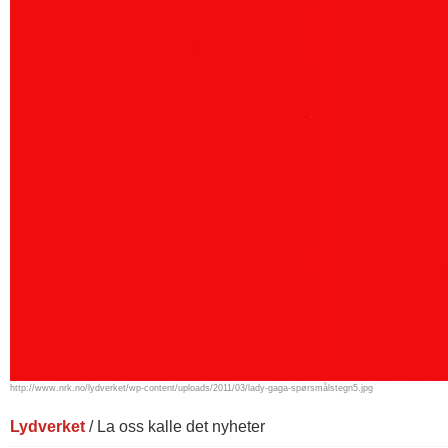
http://www.nrk.no/lydverket/wp-content/uploads/2011/03/lady-gaga-spørsmålstegn5.jpg
Lydverket
/ La oss kalle det nyheter