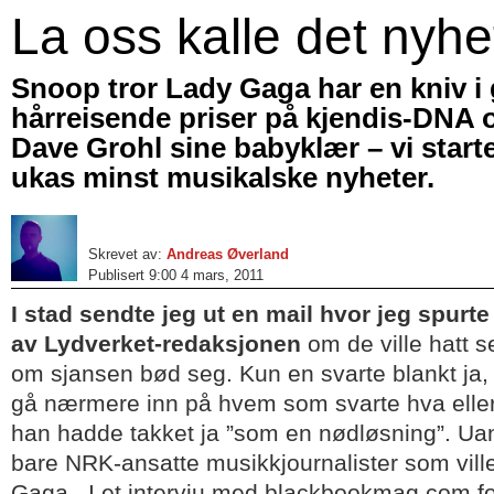
La oss kalle det nyhe
Snoop tror Lady Gaga har en kniv i 
hårreisende priser på kjendis-DNA o
Dave Grohl sine babyklær – vi star
ukas minst musikalske nyheter.
Skrevet av:
Andreas Øverland
Publisert 9:00 4 mars, 2011
I stad sendte jeg ut en mail hvor jeg spurt
av Lydverket-redaksjonen
om de ville hatt
om sjansen bød seg. Kun en svarte blankt ja, 
gå nærmere inn på hvem som svarte hva ell
han hadde takket ja ”som en nødløsning”. Uan
bare NRK-ansatte musikkjournalister som ville 
Gaga. I et intervju med blackbookmag.com fo