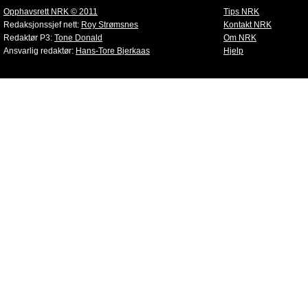
Opphavsrett NRK © 2011
Tips NRK
Redaksjonssjef nett:
Roy Strømsnes
Kontakt NRK
Redaktør P3:
Tone Donald
Om NRK
Ansvarlig redaktør:
Hans-Tore Bjerkaas
Hjelp