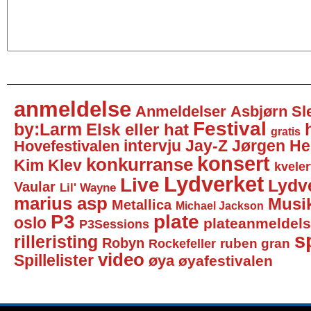
anmeldelse
Anmeldelser
Asbjørn Sl
Festival
by:Larm
Elsk eller hat
gratis
intervju
Jay-Z
Jørgen He
Hovefestivalen
konsert
konkurranse
Kim Klev
kveler
Lydverket
Live
Lydv
Vaular
Lil' Wayne
marius asp
Musi
Metallica
Michael Jackson
P3
plate
oslo
plateanmeldel
P3Sessions
sp
rilleristing
Robyn
Rockefeller
ruben gran
video
Spillelister
øya
øyafestivalen