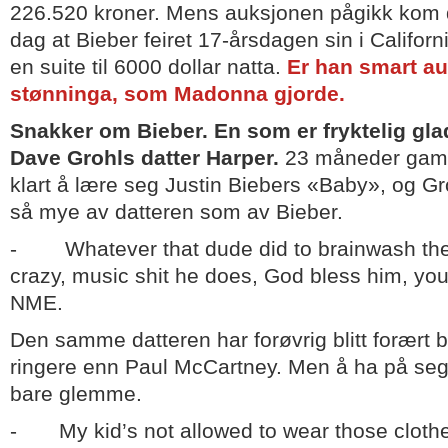
226.520 kroner. Mens auksjonen pågikk kom de
dag at Bieber feiret 17-årsdagen sin i Californ
en suite til 6000 dollar natta.
Er han smart au
stønninga, som Madonna gjorde.
Snakker om Bieber. En som er fryktelig glad
Dave Grohls datter Harper.
23 måneder gamm
klart å lære seg Justin Biebers «Baby», og Gr
så mye av datteren som av Bieber.
- Whatever that dude did to brainwash the 
crazy, music shit he does, God bless him, you 
NME.
Den samme datteren har forøvrig blitt forært 
ringere enn Paul McCartney. Men å ha på se
bare glemme.
- My kid’s not allowed to wear those clothe