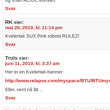
og snart AC/DC konsert.
Svar
RK
sier:
mai 26, 2010, kl. 11:14 pm
Kvelertak SUX.Pink robots RULEZ!
Svar
Truls
sier:
juni 11, 2010, kl. 3:37 am
Her er en Kvelertak-banner:
http://www.relapse.com/myspace/BTU/BTUmy
Eller, vent nå litt…
Svar