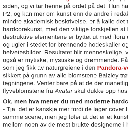
siden, og vi tar henne på ordet på det. Hun har
P2, og kan mer om kunst enn de andre i reda
mindre akademisk beskrivelse, er å kalle det
hardcorekunst, med den viktige forskjellen a
destruktive elementene er byttet ut med flora
og ugler i stedet for brennende hodeskaller og
helvetesbilder. Resultatet blir menneskelige
også er mytiske, mystiske og drømmende. Får 
som jeg fikk av naturgreiene i den
Pandora-v
sikkert på grunn av alle blomstene Baizley trø
tegningene. Venter bare på at de der manetl
flyveblomstene fra
Avatar
skal dukke opp hos 
Ok, men hva mener du med moderne hard
- Tja, det er kanskje mer fordi de lager cover 
samme scene, men jeg føler at det er et kuns
mellom noen av de mest brukte designerne i 