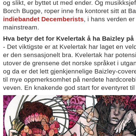
og slikt, er byttet ut med ender. Og musikksje
Borch Bugge, roper inne fra kontoret sitt at Ba
indiebandet Decemberists
, i hans verden er
mainstream.
Hva betyr det for Kvelertak å ha Baizley på
- Det viktigste er at Kvelertak har laget en vel
er den sensasjonelt bra. Kvelertak har potensia
utover de grensene det norske språket i utga
og da er det lett gjenkjennelige Baizley-covere
til mye oppmerksomhet på nerdete hardcoreb
veven. En knakende god start for eventyret til K