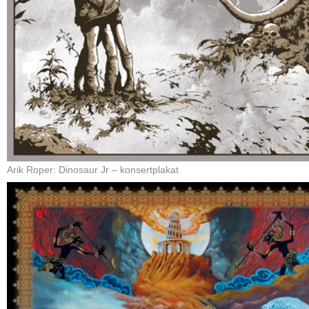
Arik Roper: Dinosaur Jr – konsertplakat