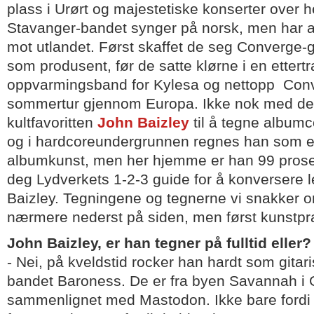
plass i Urørt og majestetiske konserter over h
Stavanger-bandet synger på norsk, men har a
mot utlandet. Først skaffet de seg Converge-gi
som produsent, før de satte klørne i en ettert
oppvarmingsband for Kylesa og nettopp Con
sommertur gjennom Europa. Ikke nok med det,
kultfavoritten
John Baizley
til å tegne albumc
og i hardcoreundergrunnen regnes han som e
albumkunst, men her hjemme er han 99 prosent
deg Lydverkets 1-2-3 guide for å konversere l
Baizley. Tegningene og tegnerne vi snakker 
nærmere nederst på siden, men først kunstpra
John Baizley, er han tegner på fulltid eller?
- Nei, på kveldstid rocker han hardt som gitaris
bandet Baroness. De er fra byen Savannah i Ge
sammenlignet med Mastodon. Ikke bare fordi