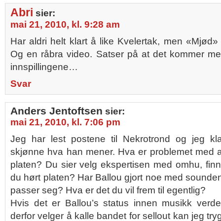
Abri
sier:
mai 21, 2010, kl. 9:28 am
Har aldri helt klart å like Kvelertak, men «Mjød» e
Og en råbra video. Satser på at det kommer mer
innspillingene…
Svar
Anders Jentoftsen
sier:
mai 21, 2010, kl. 7:06 pm
Jeg har lest postene til Nekrotrond og jeg kl
skjønne hva han mener. Hva er problemet med at
platen? Du sier velg ekspertisen med omhu, fin
du hørt platen? Har Ballou gjort noe med sounden 
passer seg? Hva er det du vil frem til egentlig?
Hvis det er Ballou’s status innen musikk ver
derfor velger å kalle bandet for sellout kan jeg tryg