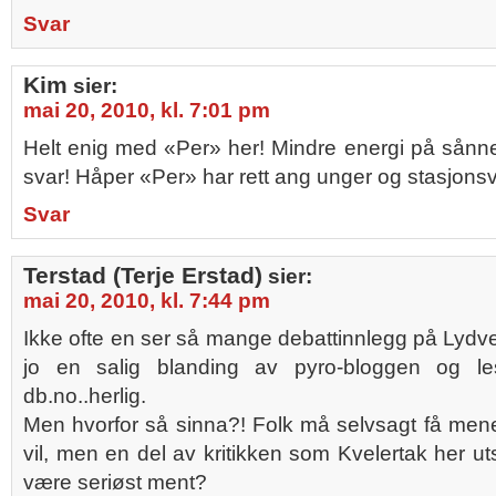
Svar
Kim
sier:
mai 20, 2010, kl. 7:01 pm
Helt enig med «Per» her! Mindre energi på sånne
svar! Håper «Per» har rett ang unger og stasjons
Svar
Terstad (Terje Erstad)
sier:
mai 20, 2010, kl. 7:44 pm
Ikke ofte en ser så mange debattinnlegg på Lydve
jo en salig blanding av pyro-bloggen og l
db.no..herlig.
Men hvorfor så sinna?! Folk må selvsagt få men
vil, men en del av kritikken som Kvelertak her uts
være seriøst ment?