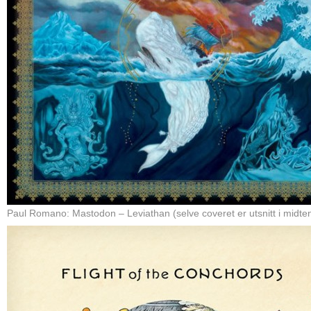
Paul Romano: Mastodon – Leviathan (selve coveret er utsnitt i midte