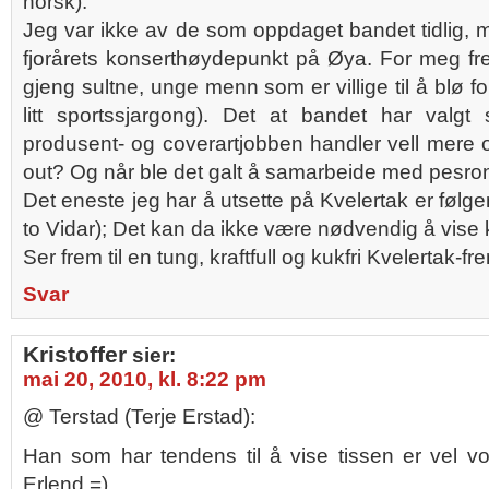
norsk).
Jeg var ikke av de som oppdaget bandet tidlig, m
fjorårets konserthøydepunkt på Øya. For meg f
gjeng sultne, unge menn som er villige til å blø fo
litt sportssjargong). Det at bandet har valgt 
produsent- og coverartjobben handler vell mere
out? Og når ble det galt å samarbeide med pesrone
Det eneste jeg har å utsette på Kvelertak er følg
to Vidar); Det kan da ikke være nødvendig å vis
Ser frem til en tung, kraftfull og kukfri Kvelertak-fr
Svar
Kristoffer
sier:
mai 20, 2010, kl. 8:22 pm
@ Terstad (Terje Erstad):
Han som har tendens til å vise tissen er vel v
Erlend =)