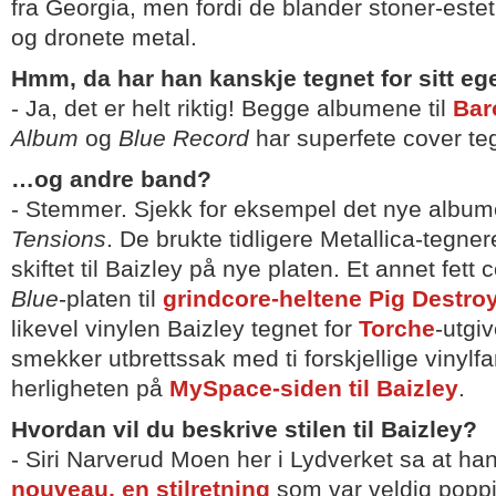
fra Georgia, men fordi de blander stoner-este
og dronete metal.
Hmm, da har han kanskje tegnet for sitt e
- Ja, det er helt riktig! Begge albumene til
Bar
Album
og
Blue Record
har superfete cover teg
…og andre band?
- Stemmer. Sjekk for eksempel det nye albume
Tensions
. De brukte tidligere Metallica-tegne
skiftet til Baizley på nye platen. Et annet fett 
Blue
-platen til
grindcore-heltene Pig Destro
likevel vinylen Baizley tegnet for
Torche
-utgi
smekker utbrettssak med ti forskjellige vinylf
herligheten på
MySpace-siden til Baizley
.
Hvordan vil du beskrive stilen til Baizley?
- Siri Narverud Moen her i Lydverket sa at han
nouveau, en stilretning
som var veldig poppi