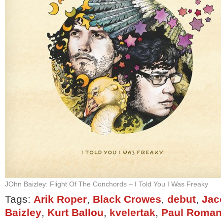
JOhn Baizley: Flight Of The Conchords – I Told You I Was Freaky
Tags:
Arik Roper
,
Black Crowes
,
debut
,
Jac
Baizley
,
Kurt Ballou
,
kvelertak
,
Paul Roma