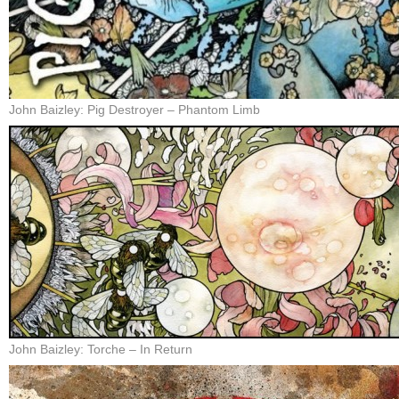
John Baizley: Pig Destroyer – Phantom Limb
John Baizley: Torche – In Return