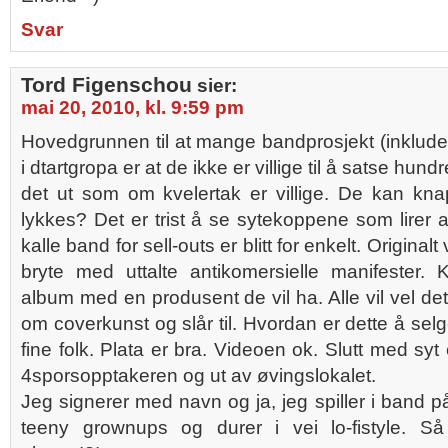
Svar
Tord Figenschou
sier:
mai 20, 2010, kl. 9:59 pm
Hovedgrunnen til at mange bandprosjekt (inklude
i dtartgropa er at de ikke er villige til å satse hun
det ut som om kvelertak er villige. De kan knapt 
lykkes? Det er trist å se sytekoppene som lirer 
kalle band for sell-outs er blitt for enkelt. Originalt
bryte med uttalte antikomersielle manifester. K
album med en produsent de vil ha. Alle vil vel de
om coverkunst og slår til. Hvordan er dette å sel
fine folk. Plata er bra. Videoen ok. Slutt med syt 
4sporsopptakeren og ut av øvingslokalet.
Jeg signerer med navn og ja, jeg spiller i band på
teeny grownups og durer i vei lo-fistyle. Så