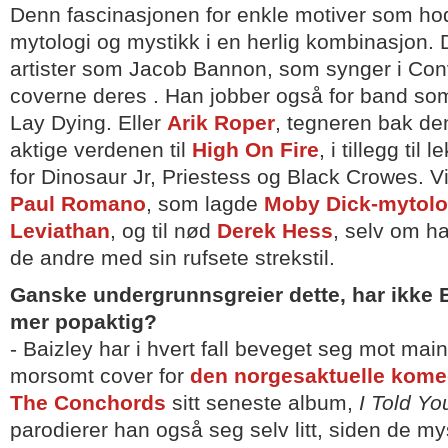
Denn fascinasjonen for enkle motiver som hod
mytologi og mystikk i en herlig kombinasjon. 
artister som Jacob Bannon, som synger i Con
coverne deres . Han jobber også for band som
Lay Dying. Eller
Arik Roper
, tegneren bak d
aktige verdenen til
High On Fire
, i tillegg til
for Dinosaur Jr, Priestess og Black Crowes. 
Paul Romano
, som lagde
Moby Dick-mytolo
Leviathan
, og til nød
Derek Hess
, selv om ha
de andre med sin rufsete strekstil.
Ganske undergrunnsgreier dette, har ikke B
mer popaktig?
- Baizley har i hvert fall beveget seg mot mai
morsomt cover for
den norgesaktuelle kome
The Conchords
sitt seneste album,
I Told Y
parodierer han også seg selv litt, siden de my