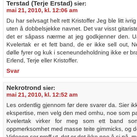
Terstad (Terje Erstad)
sier:
mai 21, 2010, kl. 12:06 am
Du har selvsagt helt rett Kristoffer Jeg ble litt ivr
uten å dobbelsjekke navnet. Det var visst gitaris
det er såpass nærme at jeg godkjenner den. U
Kvelertak er et fett band, de er ikke sell out,
dølle fyrer og kuk i sceneundeholdning ikke er br
Erlend, Terje eller Kristoffer.
Svar
Nekrotrond
sier:
mai 21, 2010, kl. 12:52 am
Les ordentlig gjennom før dere svarer da. Sier ik
ekspertise, men velg den med omhu, noe som pas
Kvelertak virker for meg som ett band som
oppmerksomhet med masse teite gimmicks, og det e
Videoen ser proff ut, det er det ikke noe å si på, 