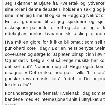
Jeg skjønner at Bjarte fra Kvelertak og lydverke
sine roller i denne debatten, holder en saklig og j
sine, men jeg kliner til og kaller Høgg og Nekrotron
En av grunnene til at jeg sjeldnere og sje
diskusjoner på nettet er rett og slett at jeg er 
ødelagt av tannløs, lavpannet skitkasting fra anon
Hva må en gjøre for å ikke bli omtalt som sell
punk/hard core i dag? Bør en helst benytte Stein 
coverarten og sørge for at platen blir spilt inn i øv
Og er det virkelig slik at så lenge musikk har ko
det sell out? Noterer meg at Høgg også kom
utsagnet » Det er ikke noe galt i ville “bli sto
ganske rævva musikk for å få det til». Du fortjen
for den altså!
For undertegnede fremstår Kvelertak i dag som et 
bandene med et internasjonalt snitt i uttrykket si