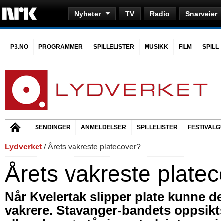
Nyheter
TV
Radio
Snarveier
P3.NO
PROGRAMMER
SPILLELISTER
MUSIKK
FILM
SPILL
SENDINGER
ANMELDELSER
SPILLELISTER
FESTIVALG
Lydverket
/ Årets vakreste platecover?
Årets vakreste plate
Når Kvelertak slipper plate kunne de
vakrere. Stavanger-bandets oppsik