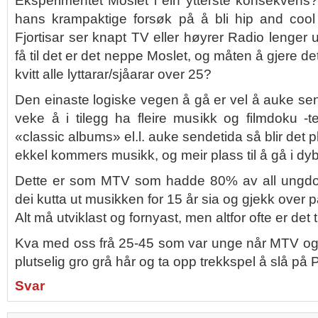
Eksperimentet Moslet i ein ytterste konsekvens?
hans krampaktige forsøk på å bli hip and coo
Fjortisar ser knapt TV eller høyrer Radio lenger 
få til det er det neppe Moslet, og måten å gjere det
kvitt alle lyttarar/sjåarar over 25?
Den einaste logiske vegen å gå er vel å auke send
veke å i tilegg ha fleire musikk og filmdoku -
«classic albums» el.l. auke sendetida så blir det pla
ekkel kommers musikk, og meir plass til å gå i dy
Dette er som MTV som hadde 80% av all ungdom 
dei kutta ut musikken for 15 år sia og gjekk over på
Alt må utviklast og fornyast, men altfor ofte er det ti
Kva med oss frå 25-45 som var unge når MTV og p
plutselig gro grå hår og ta opp trekkspel å slå på
Svar