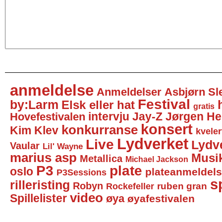
anmeldelse
Anmeldelser
Asbjørn Sl
Festival
by:Larm
Elsk eller hat
gratis
intervju
Jay-Z
Jørgen He
Hovefestivalen
konsert
konkurranse
Kim Klev
kveler
Lydverket
Live
Lydv
Vaular
Lil' Wayne
marius asp
Musi
Metallica
Michael Jackson
P3
plate
oslo
plateanmeldel
P3Sessions
sp
rilleristing
Robyn
Rockefeller
ruben gran
video
Spillelister
øya
øyafestivalen