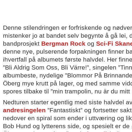
Denne stilendringen er forfriskende og nødve
mistenker jo at bandet selv begynte å gå lei, d
bandprosjekt
Bergman Rock
og
Sci-Fi Skan
denne nye, pulserende forpakningen finner ba
ihvertfall på albumets første halvdel. Her fin
”Bli Aldrig Som Oss, Bli Värre!”, singelen ”Tinn
albumbeste, nydelige ”Blommor På Brinnande 
Öberg mye krutt på lager, og med samme vid
spores tilbake til ”min trampolin, nu är du mit
Nedturen starter egentlig med siste halvdel a
andresingelen
”Fantastiskt” og fortsetter sak
nedover en spiral som ender i uttværing og li
Bob Hund og lytterens side, og spesielt er de