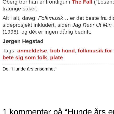
Öberg tror han er frontfigur i
The Fall
(”Löseno
traurige saker.
Alt i alt, dawg:
Folkmusik
… er det beste fra d
sideprosjekt inkludert, siden
Jag Rear Ut Min S
(1998), og dét er ingen dårlig bedrift.
Jørgen Hegstad
Tags:
anmeldelse
,
bob hund
,
folkmusik för
bete sig som folk
,
plate
Del "Hunde års ensomhet"
1 kommentar på “Hunde års 