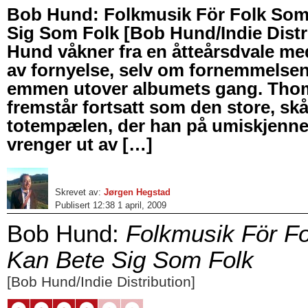
Bob Hund: Folkmusik För Folk Som
Sig Som Folk [Bob Hund/Indie Distr
Hund våkner fra en åtteårsdvale me
av fornyelse, selv om fornemmelsen
emmen utover albumets gang. Tho
fremstår fortsatt som den store, sk
totempælen, der han på umiskjenn
vrenger ut av […]
Skrevet av:
Jørgen Hegstad
Publisert 12:38 1 april, 2009
Bob Hund:
Folkmusik För Fo
Kan Bete Sig Som Folk
[Bob Hund/Indie Distribution]