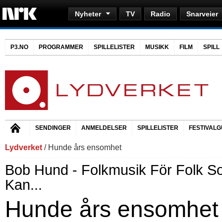
Nyheter
TV
Radio
Snarveier
P3.NO
PROGRAMMER
SPILLELISTER
MUSIKK
FILM
SPILL
SENDINGER
ANMELDELSER
SPILLELISTER
FESTIVALG
Lydverket
/ Hunde års ensomhet
Bob Hund - Folkmusik För Folk S
Kan...
Hunde års ensomhet