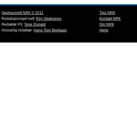
Opphavsrett NRK © 2011
Tips NRK
Redaksjonssjef nett:
Roy Strømsnes
Kontakt NRK
Redaktør P3:
Tone Donald
Om NRK
Ansvarlig redaktør:
Hans-Tore Bjerkaas
Hjelp