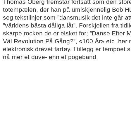
Thomas Öberg fremstår fortsatt som den stor
totempælen, der han på umiskjennelig Bob H
seg tekstlinjer som ”dansmusik det inte går att
”världens bästa dåliga låt”. Forskjellen fra tid
skarpe rocken de er elsket for; ”Danse Efter M
Väl Revolution På Gång?”, «100 År» etc. her 
elektronisk drevet fartøy. I tillegg er tempoet
nå mer et duve- enn et pogeband.