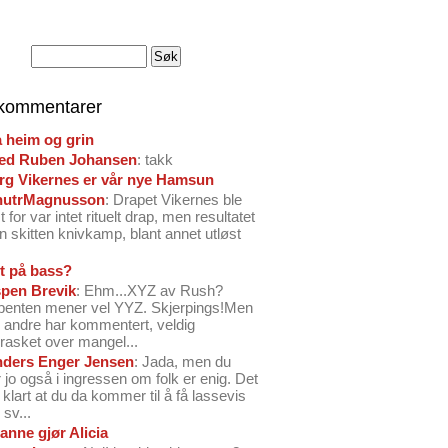
 kommentarer
å heim og grin
ed Ruben Johansen
: takk
arg Vikernes er vår nye Hamsun
nutrMagnusson
: Drapet Vikernes ble
 for var intet rituelt drap, men resultatet
n skitten knivkamp, blant annet utløst
t på bass?
pen Brevik
: Ehm...XYZ av Rush?
benten mener vel YYZ. Skjerpings!Men
andre har kommentert, veldig
rasket over mangel...
ders Enger Jensen
: Jada, men du
 jo også i ingressen om folk er enig. Det
o klart at du da kommer til å få lassevis
sv...
anne gjør Alicia