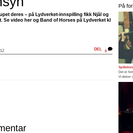
ensyn
På fo
lupet deres – på Lydverket-innspilling fikk Njål og
t. Se video her og Band of Horses på Lydverket kl
DEL
012
0
Spillelis
Det er fort
Vi disker 
mentar