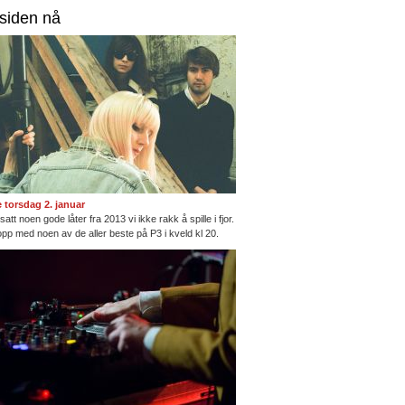
rsiden nå
te torsdag 2. januar
satt noen gode låter fra 2013 vi ikke rakk å spille i fjor.
opp med noen av de aller beste på P3 i kveld kl 20.