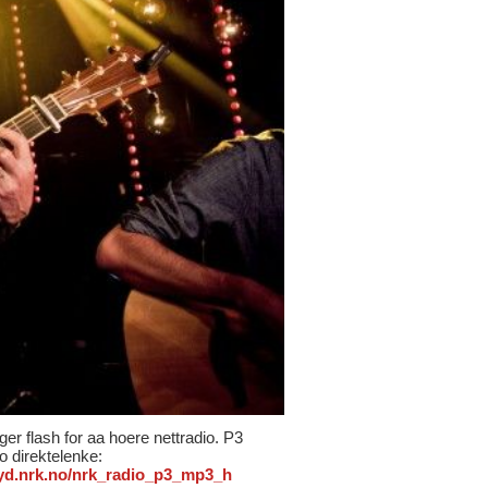
ger flash for aa hoere nettradio. P3
io direktelenke:
/lyd.nrk.no/nrk_radio_p3_mp3_h