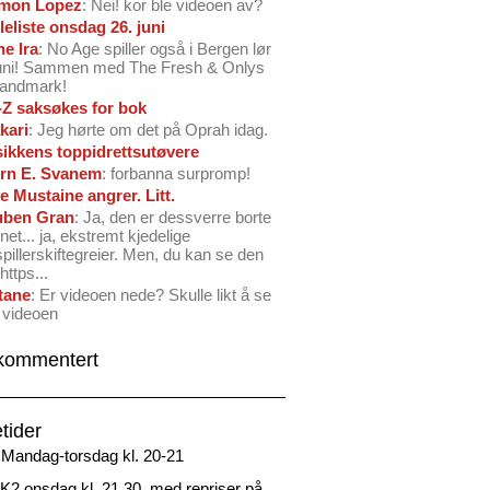
mon Lopez
: Nei! kor ble videoen av?
leliste onsdag 26. juni
ne Ira
: No Age spiller også i Bergen lør
juni! Sammen med The Fresh & Onlys
Landmark!
-Z saksøkes for bok
kari
: Jeg hørte om det på Oprah idag.
ikkens toppidrettsutøvere
rn E. Svanem
: forbanna surpromp!
e Mustaine angrer. Litt.
ben Gran
: Ja, den er dessverre borte
net... ja, ekstremt kjedelige
spillerskiftegreier. Men, du kan se den
https...
tane
: Er videoen nede? Skulle likt å se
 videoen
kommentert
tider
Mandag-torsdag kl. 20-21
2 onsdag kl. 21.30, med repriser på