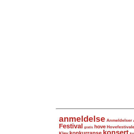
anmeldelse
Anmeldelser
Festival
hove
Hovefestival
gratis
konsert
konkurranse
Klev
kv