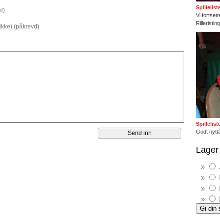
Spillelis
d)
Vi fortset
Rilleristi
 ikke) (påkrevd)
Spillelis
Godt nyttå
Lager 