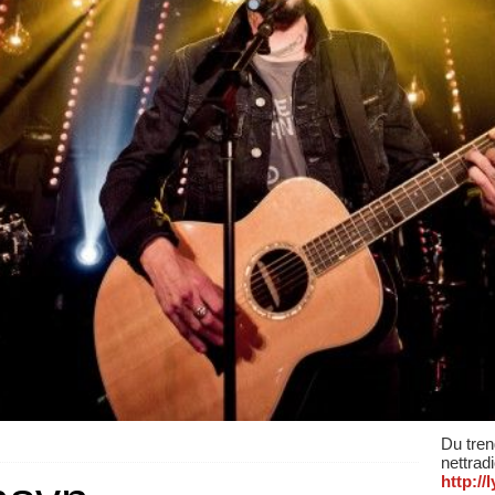
Du tren
nettrad
http:/