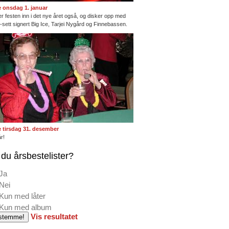
te onsdag 1. januar
ter festen inn i det nye året også, og disker opp med
ng-sett signert Big Ice, Tarjei Nygård og Finnebassen.
te tirsdag 31. desember
r!
du årsbestelister?
Ja
Nei
Kun med låter
Kun med album
Vis resultatet