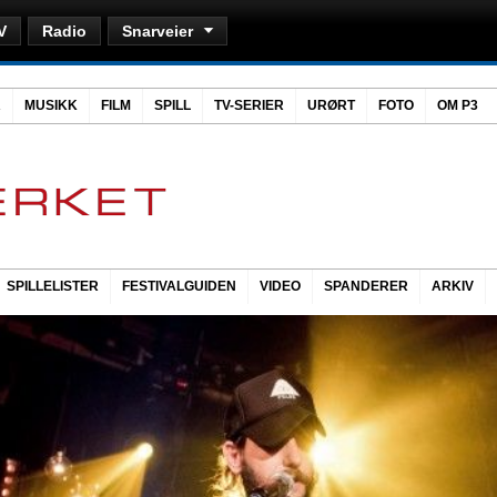
V
Radio
Snarveier
R
MUSIKK
FILM
SPILL
TV-SERIER
URØRT
FOTO
OM P3
SPILLELISTER
FESTIVALGUIDEN
VIDEO
SPANDERER
ARKIV