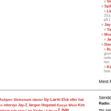
Si
Spil
Li
29.
på 
Jay
Ya
Mus
Jø
Dav
Ru
grun
nett
her: 
Ki
hele
Mest 
Sende
by:Larm
Elsk eller hat
Asbjørn Slettemark
billetter
Radio:
Jay-Z
Jørgen Hegstad
en
intervju
Kanye West
Kim
Live
TV:
NRK
Lars Vaular
lady gaga
elertak
Lil' Wayne