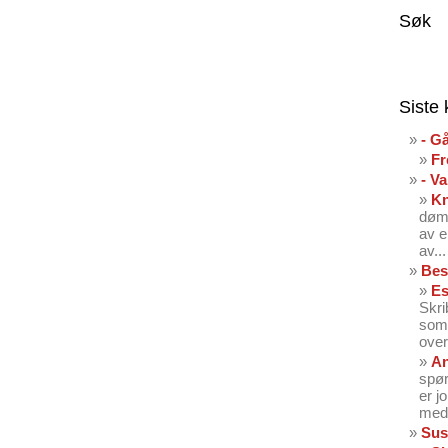
Søk
Siste
- G
Fr
- V
K
dømt
av e
av...
Bes
Es
Skri
som 
over
An
spør
er j
med 
Sus