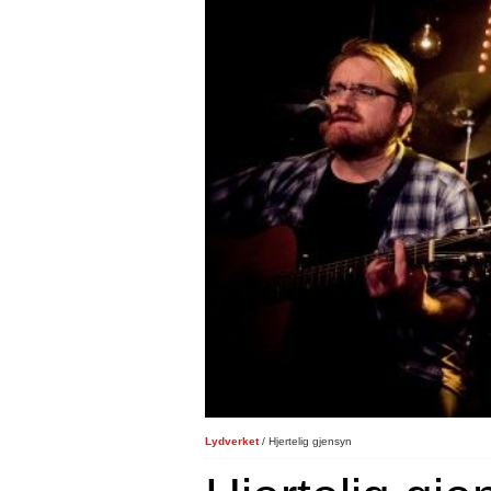
Lydverket
/ Hjertelig gjensyn