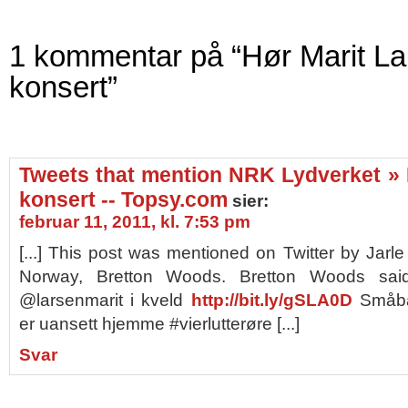
1 kommentar på “Hør Marit La
konsert”
Tweets that mention NRK Lydverket » H
konsert -- Topsy.com
sier:
februar 11, 2011, kl. 7:53 pm
[...] This post was mentioned on Twitter by Jar
Norway, Bretton Woods. Bretton Woods sai
@larsenmarit i kveld
http://bit.ly/gSLA0D
Småbar
er uansett hjemme #vierlutterøre [...]
Svar