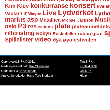
konsert
konkurranse
Kim Klev
kveler
Lydverket
Live
Lydv
Vaular
Lil' Wayne
marius asp
Musi
Metallica
Michael Jackson
P3
plate
oslo
plateanmeldel
P3Sessions
sp
rilleristing
Robyn
Rockefeller
ruben gran
video
Spillelister
øya
øyafestivalen
Opphavsrett NRK © 2011
Tips NRK
Redaksjonssjef nett:
Roy Strømsnes
Kontakt NRK
Redaktør P3:
Tone Donald
Om NRK
Ansvarlig redaktør:
Hans-Tore Bjerkaas
Hjelp