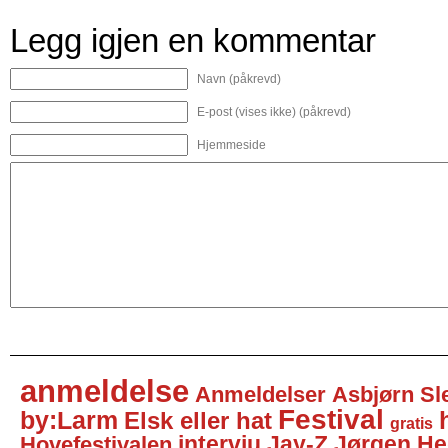
Legg igjen en kommentar
Navn (påkrevd)
E-post (vises ikke) (påkrevd)
Hjemmeside
anmeldelse
Anmeldelser
Asbjørn Sl
Festival
by:Larm
Elsk eller hat
gratis
intervju
Jay-Z
Jørgen He
Hovefestivalen