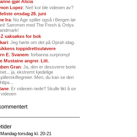
anne gjør Alicia
mon Lopez
: Nei! kor ble videoen av?
leliste onsdag 26. juni
ne Ira
: No Age spiller også i Bergen lør
juni! Sammen med The Fresh & Onlys
Landmark!
-Z saksøkes for bok
kari
: Jeg hørte om det på Oprah idag.
ikkens toppidrettsutøvere
rn E. Svanem
: forbanna surpromp!
e Mustaine angrer. Litt.
ben Gran
: Ja, den er dessverre borte
net... ja, ekstremt kjedelige
spillerskiftegreier. Men, du kan se den
https...
tane
: Er videoen nede? Skulle likt å se
 videoen
kommentert
tider
Mandag-torsdag kl. 20-21