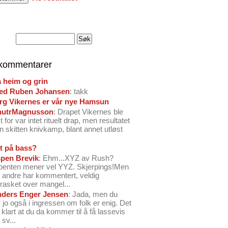
 kommentarer
å heim og grin
ed Ruben Johansen
: takk
arg Vikernes er vår nye Hamsun
nutrMagnusson
: Drapet Vikernes ble
 for var intet rituelt drap, men resultatet
n skitten knivkamp, blant annet utløst
t på bass?
pen Brevik
: Ehm...XYZ av Rush?
benten mener vel YYZ. Skjerpings!Men
andre har kommentert, veldig
rasket over mangel...
ders Enger Jensen
: Jada, men du
 jo også i ingressen om folk er enig. Det
o klart at du da kommer til å få lassevis
sv...