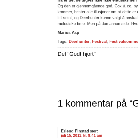
Nå er det heldigvis ikke ikke entusiasme
Og den er gjennomgående god. Cox & co. bygg
kommer, brister alle illusjoner om at dette 
litt seint, og Deerhunter kunne valgt å anskaf
melodiske time. Men på den annen side: Hvo
Marius Asp
Tags:
Deerhunter
,
Festival
,
Festivalsomme
Del "Godt hjort"
1 kommentar på “Go
Erlend Finstad
sier:
juli 15, 2011, kl. 8:41 am