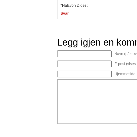
*Halcyon Digest
Svar
Legg igjen en kom
Navn (påkrev
E-post (vises
Hjemmeside