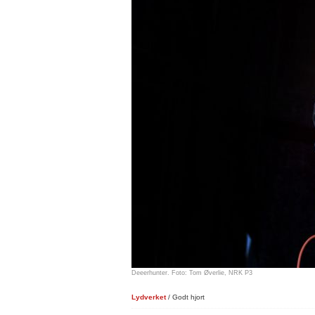
Deeerhunter. Foto: Tom Øverlie, NRK P3
Lydverket
/ Godt hjort