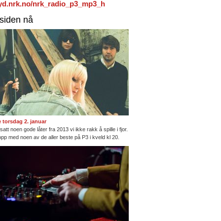
/lyd.nrk.no/nrk_radio_p3_mp3_h
rsiden nå
te torsdag 2. januar
satt noen gode låter fra 2013 vi ikke rakk å spille i fjor.
opp med noen av de aller beste på P3 i kveld kl 20.