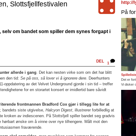
http:/
, Slottsfjellfestivalen
På fo
utt, selv om bandet som spiller dem synes forgapt i
DEL
1
nter allerde i gang
. Det kan nesten virke som om det har blitt
Spillelis
nen den tid:
Se på oss, så lover vi å ignorere dere
. Deerhunters
Det er fort
1-oppdatering av det Velvet Underground gjorde i sin tid – treffer
Vi disker 
ndighetene for en storartet konsert er imidlertid bare såvidt
terende frontmannen Bradford Cox gjør i tillegg lite for at
e; bandets siste utgivelse,
Halcyon Digest
, illustrerer forbilledlig at
te kroken av indiescenen. På Slottsfjell spiller bandet seg gradvis
noe hørbart ønske om å vinne over nye tilhengere. Målt mot den
 entusiasmen fraværende.