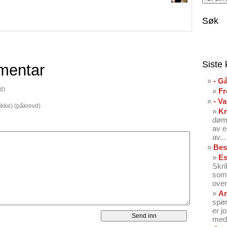
Søk
Siste
mentar
- G
d)
Fr
- V
 ikke) (påkrevd)
K
dømt
av e
av...
Bes
Es
Skri
som 
over
An
spør
er j
med 