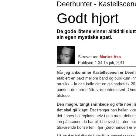
Deerhunter - Kastellscenen
Godt hjort
De gode låtene vinner alltid til sl
sin egen mystiske apati.
Skrevet av:
Marius Asp
Publisert 1:34 15 juli, 2011
Når jeg ankommer Kastellscenen er Deerhu
etablert en pakt mellom band og publikum in
musikk – la oss kalle det en gla’narkotisk 201
uansett de som måtte være interessert. Omste
tilstede.
Den magre, tungt sminkede og ofte noe irri
det skal gå kjapt
. Det trenger han heller ikk
det finnes boltreplass selv i den mest definer
inn på scenen de har blitt henvist til, uten 
tilsvarende konserten i fjor (Zeromancer) er