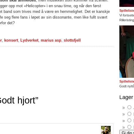
n som skal anmeldes
, men musikken som kommer fra scenen.
er opp mot «Helicopter» i en snau time, og når den først
Spillelis
er et band som trives med å være en hemmelighet. Det er kanskje
Vi fortset
fe seg flere fans i løpet av sin dissonante, men like fullt svært
Rilleristi
rfor det?
r
,
konsert
,
Lydverket
,
marius asp
,
slottsfjell
Spillelis
Godt nyttå
Lager 
dt hjort”