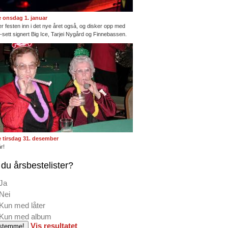
te onsdag 1. januar
ter festen inn i det nye året også, og disker opp med
ng-sett signert Big Ice, Tarjei Nygård og Finnebassen.
te tirsdag 31. desember
r!
du årsbestelister?
Ja
Nei
Kun med låter
Kun med album
Vis resultatet