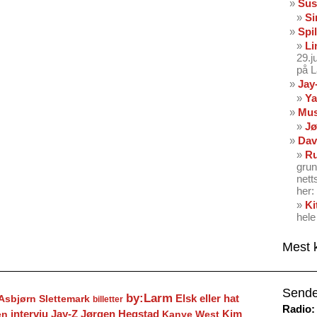
Sus
Si
Spil
Li
29.
på 
Jay
Ya
Mus
Jø
Dav
Ru
grun
nett
her: 
Ki
hele
Mest 
Sende
by:Larm
Elsk eller hat
Asbjørn Slettemark
billetter
Radio:
Jay-Z
Jørgen Hegstad
en
intervju
Kanye West
Kim