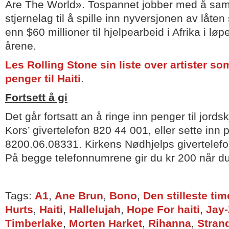
Are The World». Tospannet jobber med å saml
stjernelag til å spille inn nyversjonen av låten
enn $60 millioner til hjelpearbeid i Afrika i løp
årene.
Les Rolling Stone sin liste over artister som
penger til Haiti
.
Fortsett å gi
Det går fortsatt an å ringe inn penger til jord
Kors’ givertelefon 820 44 001, eller sette inn
8200.06.08331. Kirkens Nødhjelps givertelefo
På begge telefonnumrene gir du kr 200 når du
Tags:
A1
,
Ane Brun
,
Bono
,
Den stilleste ti
Hurts
,
Haiti
,
Hallelujah
,
Hope For haiti
,
Jay-
Timberlake
,
Morten Harket
,
Rihanna
,
Stran