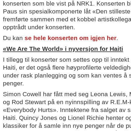
konserten som ble vist på NRK1. Konserten bl
Paus sin spesialkomponerte låt «Den stillest
fremførte sammen med et kobbel artistkolle
opptrådt under konserten.
Du kan
se hele konserten om igjen her
.
«We Are The World» i nyversjon for Haiti
I tillegg til konserter som settes opp til inntekt
Haiti, er det også flere høyprofilerte veldedig
under rask planlegging og som kan ventes å
penger.
Simon Cowell har fått med seg Leona Lewis, 
og Rod Stewart på en nyinnspilling av R.E.M-
«Everybody Hurts». Inntektene fra salget av si
Haiti. Quincy Jones og Lionel Richie henter
klassiker for å samle inn nye penger når de 