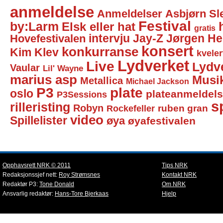
anmeldelse
Anmeldelser
Asbjørn Sl
Festival
by:Larm
Elsk eller hat
gratis
intervju
Jay-Z
Jørgen He
Hovefestivalen
konsert
konkurranse
Kim Klev
kveler
Lydverket
Live
Lydv
Vaular
Lil' Wayne
marius asp
Musi
Metallica
Michael Jackson
P3
plate
oslo
plateanmeldel
P3Sessions
sp
rilleristing
Robyn
Rockefeller
ruben gran
video
Spillelister
øya
øyafestivalen
Opphavsrett NRK © 2011
Tips NRK
Redaksjonssjef nett:
Roy Strømsnes
Kontakt NRK
Redaktør P3:
Tone Donald
Om NRK
Ansvarlig redaktør:
Hans-Tore Bjerkaas
Hjelp