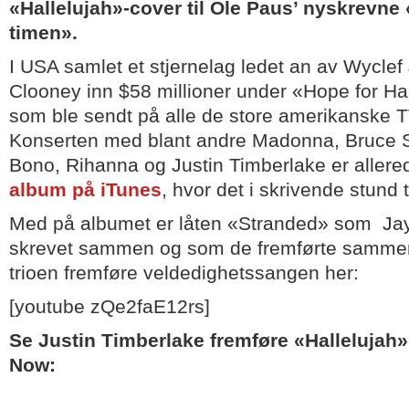
«Hallelujah»-cover til Ole Paus’ nyskrevne 
timen».
I USA samlet et stjernelag ledet an av Wycle
Clooney inn $58 millioner under «Hope for Ha
som ble sendt på alle de store amerikanske 
Konserten med blant andre Madonna, Bruce S
Bono, Rihanna og Justin Timberlake er allere
album på iTunes
, hvor det i skrivende stund 
Med på albumet er låten «Stranded» som Ja
skrevet sammen og som de fremførte samme
trioen fremføre veldedighetssangen her:
[youtube zQe2faE12rs]
Se Justin Timberlake fremføre «Hallelujah» 
Now: