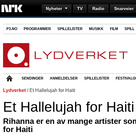
Nyheter
TV
Radio
Snarveier
P3.NO
PROGRAMMER
SPILLELISTER
MUSIKK
FILM
SPILL
SENDINGER
ANMELDELSER
SPILLELISTER
FESTIVALG
Lydverket
/ Et Hallelujah for Haiti
Et Hallelujah for Haiti
Rihanna er en av mange artister so
for Haiti