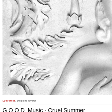
Lydverket
/ Disiplene leverer
G.O.O.D. Music - Cruel Summer