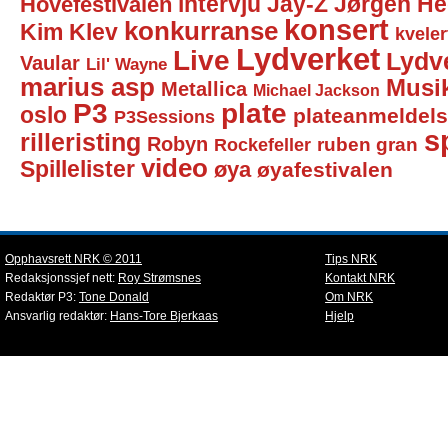
intervju
Jay-Z
Jørgen He
Hovefestivalen
konsert
konkurranse
Kim Klev
kveler
Lydverket
Live
Lydv
Vaular
Lil' Wayne
marius asp
Musi
Metallica
Michael Jackson
P3
plate
oslo
plateanmeldel
P3Sessions
sp
rilleristing
Robyn
Rockefeller
ruben gran
video
Spillelister
øya
øyafestivalen
Opphavsrett NRK © 2011
Tips NRK
Redaksjonssjef nett:
Roy Strømsnes
Kontakt NRK
Redaktør P3:
Tone Donald
Om NRK
Ansvarlig redaktør:
Hans-Tore Bjerkaas
Hjelp