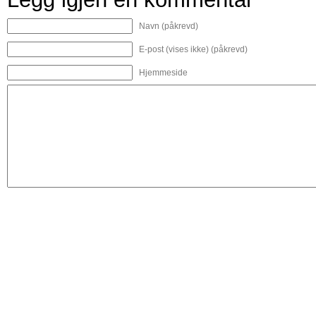
Navn (påkrevd)
E-post (vises ikke) (påkrevd)
Hjemmeside