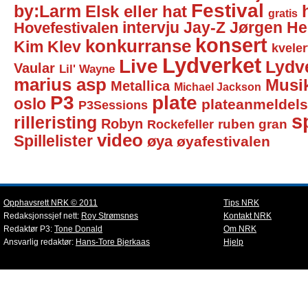
Festival
by:Larm
Elsk eller hat
gratis
intervju
Jay-Z
Jørgen He
Hovefestivalen
konsert
konkurranse
Kim Klev
kveler
Lydverket
Live
Lydv
Vaular
Lil' Wayne
marius asp
Musi
Metallica
Michael Jackson
P3
plate
oslo
plateanmeldel
P3Sessions
sp
rilleristing
Robyn
Rockefeller
ruben gran
video
Spillelister
øya
øyafestivalen
Opphavsrett NRK © 2011
Tips NRK
Redaksjonssjef nett:
Roy Strømsnes
Kontakt NRK
Redaktør P3:
Tone Donald
Om NRK
Ansvarlig redaktør:
Hans-Tore Bjerkaas
Hjelp