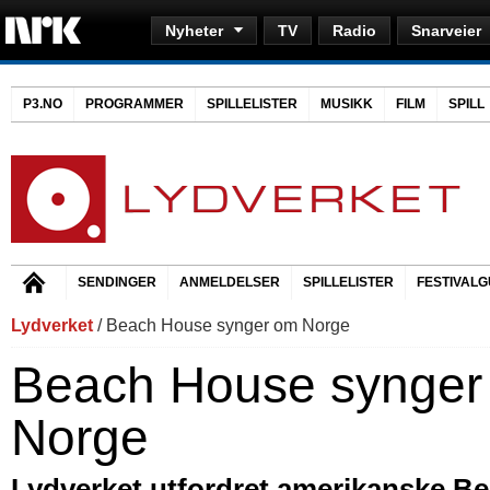
Nyheter
TV
Radio
Snarveier
P3.NO
PROGRAMMER
SPILLELISTER
MUSIKK
FILM
SPILL
SENDINGER
ANMELDELSER
SPILLELISTER
FESTIVALG
Lydverket
/ Beach House synger om Norge
Beach House synger
Norge
Lydverket utfordret amerikanske Be