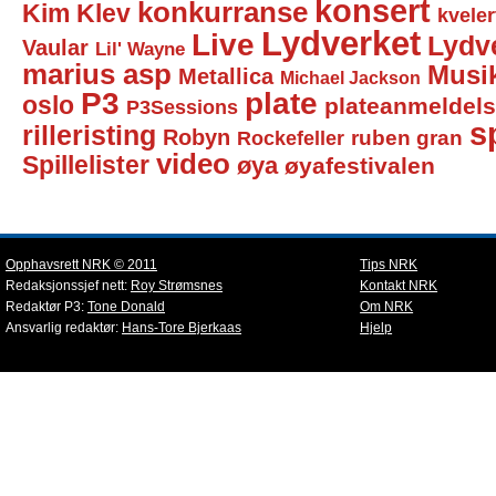
konsert
konkurranse
Kim Klev
kveler
Lydverket
Live
Lydv
Vaular
Lil' Wayne
marius asp
Musi
Metallica
Michael Jackson
P3
plate
oslo
plateanmeldel
P3Sessions
sp
rilleristing
Robyn
Rockefeller
ruben gran
video
Spillelister
øya
øyafestivalen
Opphavsrett NRK © 2011
Tips NRK
Redaksjonssjef nett:
Roy Strømsnes
Kontakt NRK
Redaktør P3:
Tone Donald
Om NRK
Ansvarlig redaktør:
Hans-Tore Bjerkaas
Hjelp