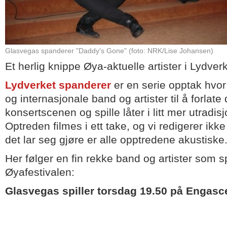
Glasvegas spanderer "Daddy's Gone" (foto: NRK/Lise Johansen)
Et herlig knippe Øya-aktuelle artister i Lydver
Lydverket spanderer
er en serie opptak hvor 
og internasjonale band og artister til å forlate
konsertscenen og spille låter i litt mer utradisj
Optreden filmes i ett take, og vi redigerer ikk
det lar seg gjøre er alle opptredene akustiske
Her følger en fin rekke band og artister som sp
Øyafestivalen:
Glasvegas spiller torsdag 19.50 på Engasc