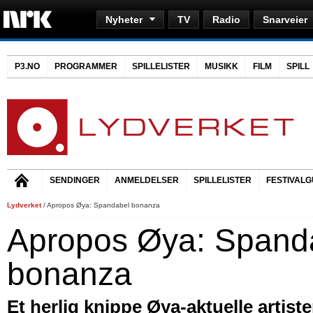
Nyheter
TV
Radio
Snarveier
P3.NO
PROGRAMMER
SPILLELISTER
MUSIKK
FILM
SPILL
SENDINGER
ANMELDELSER
SPILLELISTER
FESTIVALG
Lydverket
/ Apropos Øya: Spandabel bonanza
Apropos Øya: Spand
bonanza
Et herlig knippe Øya-aktuelle artiste