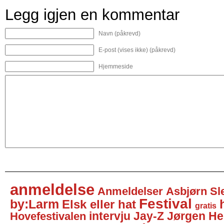
Legg igjen en kommentar
Navn (påkrevd)
E-post (vises ikke) (påkrevd)
Hjemmeside
anmeldelse
Anmeldelser
Asbjørn Sl
Festival
by:Larm
Elsk eller hat
gratis
intervju
Jay-Z
Jørgen He
Hovefestivalen