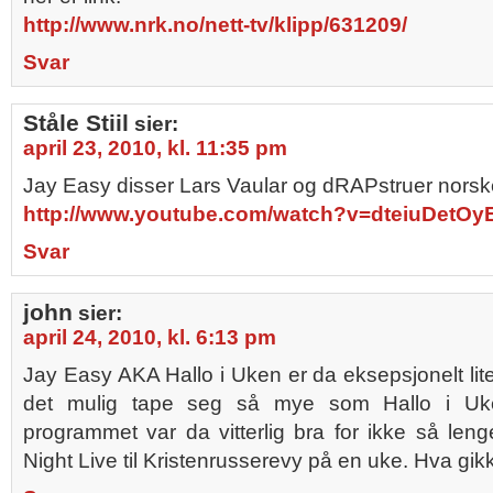
http://www.nrk.no/nett-tv/klipp/631209/
Svar
Ståle Stiil
sier:
april 23, 2010, kl. 11:35 pm
Jay Easy disser Lars Vaular og dRAPstruer norske
http://www.youtube.com/watch?v=dteiuDetOy
Svar
john
sier:
april 24, 2010, kl. 6:13 pm
Jay Easy AKA Hallo i Uken er da eksepsjonelt li
det mulig tape seg så mye som Hallo i Uke
programmet var da vitterlig bra for ikke så len
Night Live til Kristenrusserevy på en uke. Hva gi