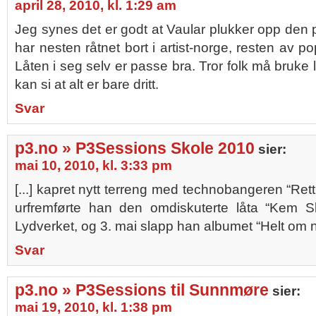
april 28, 2010, kl. 1:29 am
Jeg synes det er godt at Vaular plukker opp den 
har nesten råtnet bort i artist-norge, resten av po
Låten i seg selv er passe bra. Tror folk må bruke li
kan si at alt er bare dritt.
Svar
p3.no » P3Sessions Skole 2010
sier:
mai 10, 2010, kl. 3:33 pm
[...] kapret nytt terreng med technobangeren “Ret
urfremførte han den omdiskuterte låta “Kem S
Lydverket, og 3. mai slapp han albumet “Helt om nat
Svar
p3.no » P3Sessions til Sunnmøre
sier:
mai 19, 2010, kl. 1:38 pm