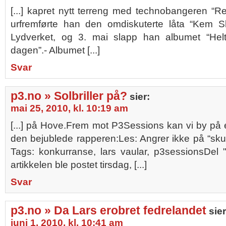
[...] kapret nytt terreng med technobangeren “Ret
urfremførte han den omdiskuterte låta “Kem S
Lydverket, og 3. mai slapp han albumet “Hel
dagen”.- Albumet [...]
Svar
p3.no » Solbriller på?
sier:
mai 25, 2010, kl. 10:19 am
[...] på Hove.Frem mot P3Sessions kan vi by på
den bejublede rapperen:Les: Angrer ikke på “sk
Tags: konkurranse, lars vaular, p3sessionsDel 
artikkelen ble postet tirsdag, [...]
Svar
p3.no » Da Lars erobret fedrelandet
sier
juni 1, 2010, kl. 10:41 am