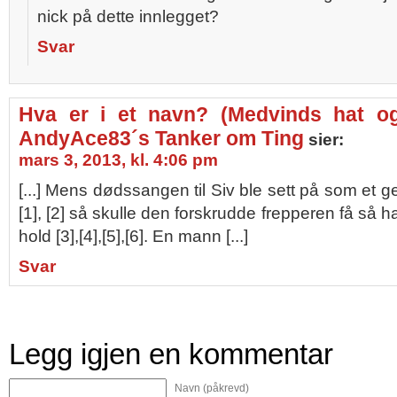
nick på dette innlegget?
Svar
Hva er i et navn? (Medvinds hat og
AndyAce83´s Tanker om Ting
sier:
mars 3, 2013, kl. 4:06 pm
[...] Mens dødssangen til Siv ble sett på som et ge
[1], [2] så skulle den forskrudde frepperen få så 
hold [3],[4],[5],[6]. En mann [...]
Svar
Legg igjen en kommentar
Navn (påkrevd)