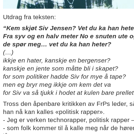
Utdrag fra teksten:
“Kem skjøt Siv Jensen? Vet du ka han hete
Fra syv og en halv meter No e snuten ute o
de spør meg… vet du ka han heter?
(…)
ikkje en hater, kanskje en bergenser?
kanskje en jente som måtte bli i skapet?
for som politiker hadde Siv for mye å tape?
men eg bryr meg ikkje om kem det va
for Siv va så tjukk i hodet at kulen bare prellet
Tross den åpenbare kritikken av FrPs leder, s
han nå kan kalles «politisk rapper».
- Jeg er verken technorapper, politisk rapper –
- som folk kommer til å kalle meg når de høre