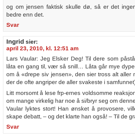
og om jensen faktisk skulle dø, så er det ing
bedre enn det.
Svar
Ingrid
sier:
april 23, 2010, kl. 12:51 am
Lars Vaular: Jeg Elsker Deg! Til dere som påstår
låta en gang til, vær så snill… Låta går mye dype
om å «drepe siv jensen», den sier tross alt aller 
der de ofte angriper de aller svakeste i samfunnet)
Litt morsomt å lese frp-ernes voldsomme reaksjon
om mange virkelig har noe å si/bryr seg om denn
Vaular lyktes stort! Han ønsket å provosere, v
skape debatt, – og det klarte han også! – Til de gr
Svar