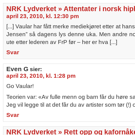
NRK Lydverket » Attentater i norsk hi
april 23, 2010, kl. 12:30 pm
[...] Vaular har fått merke mediekjøret etter at han
Jensen” så dagens lys denne uka. Men andre no
ute etter lederen av FrP før – her er hva [...]
Svar
Even G
sier:
april 23, 2010, kl. 1:28 pm
Go Vaular!
Teorien var: «Av fulle menn og barn får du høre 
Jeg vil legge til at det får du av artister som tør (!
Svar
NRK Lydverket » Rett opp og kafornåk