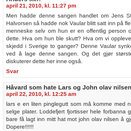
april 21, 2010, kl. 11:27 pm
Men hadde denne sangen handlet om Jens Stolt
Halvorsen så hadde nok Vaular blitt satt inn på fl
menneske selv om hun er en offentlig person o
dette. Hva om hun ble skutt? Hva om vi opple
skjedd i Sverige to ganger? Denne Vaular synke
ved å lage denne sangen. Og det gjør størs
diskuterer dette her inne også.
Svar
Håvard som hate Lars og John olav nilse
april 22, 2010, kl. 12:25 am
lars e en liten pinglegutt som må komme med no
selge plater. Loddefjert fjortisser hele forbanna
bare få lagt inn mitt hat mot john olav nilsen 
Dopere!!!!!!