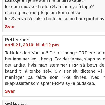
kanskje en jente som måtte bli i skapet?
for som musiker hadde Svin for mye å tape?
men eg bryr meg ikkje om kem det va
for Svin va så tjukk i hodet at kulen bare prellet av.
Svar
Petter
sier:
april 21, 2010, kl. 4:12 pm
Takk for den Vaular!!! Det er mange FRP’ere som t
her inne ser jeg…herlig. For det første, slapp av 
det andre, hvis man stemmer FRP så betyr det
istand til å tenke selv. Siv sier alt idiotene vi
meninger på fakta som ikke finnes. Ned m
skaprasister som sprer FRP’s syke budskap.
Svar
Ståle
sier: