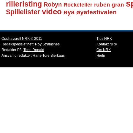
sp
rilleristing
Robyn
Rockefeller
ruben gran
video
Spillelister
øya
øyafestivalen
Opphavsrett NRK © 2011
Tips NRK
Redaksjonssjef nett:
Roy Strømsnes
Kontakt NRK
Redaktør P3:
Tone Donald
Om NRK
Ansvarlig redaktør:
Hans-Tore Bjerkaas
Hjelp