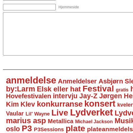
Hjemmeside
anmeldelse
Anmeldelser
Asbjørn Sl
Festival
by:Larm
Elsk eller hat
gratis
intervju
Jay-Z
Jørgen He
Hovefestivalen
konsert
konkurranse
Kim Klev
kveler
Lydverket
Live
Lydv
Vaular
Lil' Wayne
marius asp
Musi
Metallica
Michael Jackson
P3
plate
oslo
plateanmeldel
P3Sessions