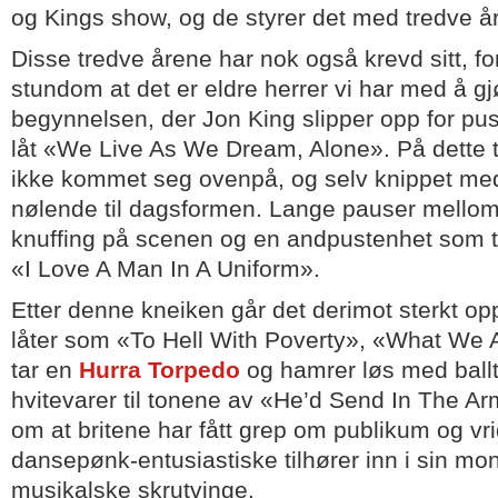
og Kings show, og de styrer det med tredve år
Disse tredve årene har nok også krevd sitt, f
stundom at det er eldre herrer vi har med å gjø
begynnelsen, der Jon King slipper opp for pus
låt «We Live As We Dream, Alone». På dette t
ikke kommet seg ovenpå, og selv knippet med
nølende til dagsformen. Lange pauser mellom 
knuffing på scenen og en andpustenhet som ta
«I Love A Man In A Uniform».
Etter denne kneiken går det derimot sterkt o
låter som «To Hell With Poverty», «What We Al
tar en
Hurra Torpedo
og hamrer løs med ball
hvitevarer til tonene av «He’d Send In The Arm
om at britene har fått grep om publikum og vr
dansepønk-entusiastiske tilhører inn i sin mon
musikalske skrutvinge.