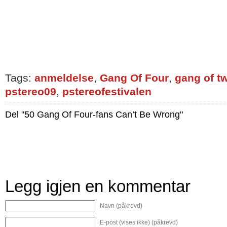
Tags:
anmeldelse
,
Gang Of Four
,
gang of t
pstereo09
,
pstereofestivalen
Del "50 Gang Of Four-fans Can’t Be Wrong"
Legg igjen en kommentar
Navn (påkrevd)
E-post (vises ikke) (påkrevd)