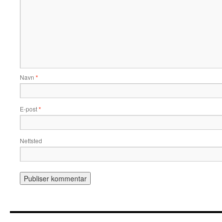
Navn
*
E-post
*
Nettsted