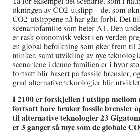
Ta for eksempel det scenariet som i nåti
økningen av CO2-utslipp – det som økni
CO2-utslippene nå har gått forbi. Det ti
scenariofamilie som heter A1. Den unde
er rask økonomisk vekst i en verden preg
en global befolkning som øker frem til 
minker, samt utvikling av nye teknologi
scenariene i denne familien er i hvor st
fortsatt blir basert på fossile brensler, 
grad alternative teknologier blir utvikle
I 2100 er forskjellen i utslipp mellom
fortsatt bare bruker fossile brensler 
til alternative teknologier 23 Gigato
er 3 ganger så mye som de globale CO