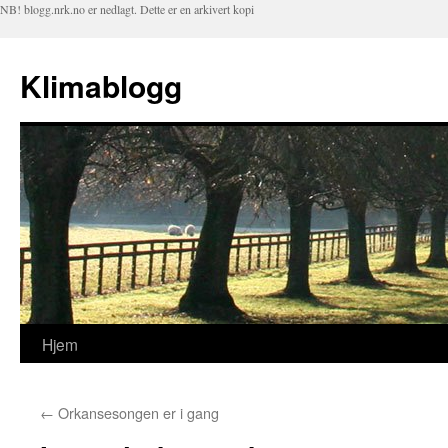
NB! blogg.nrk.no er nedlagt. Dette er en arkivert kopi
Klimablogg
Hjem
Hopp
til
←
Orkansesongen er i gang
innhold