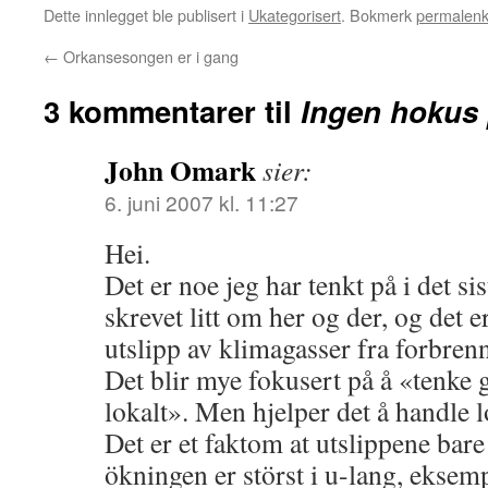
Dette innlegget ble publisert i
Ukategorisert
. Bokmerk
permalen
←
Orkansesongen er i gang
3 kommentarer til
Ingen hokus
John Omark
sier:
6. juni 2007 kl. 11:27
Hei.
Det er noe jeg har tenkt på i det si
skrevet litt om her og der, og det e
utslipp av klimagasser fra forbrenn
Det blir mye fokusert på å «tenke 
lokalt». Men hjelper det å handle lo
Det er et faktom at utslippene bare 
ökningen er störst i u-lang, eksemp