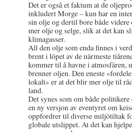
Det er også et faktum at de oljepr
inkludert Morge – kun har en intere
sin olje og dertil bore både videre
mer olje og selge, slik at det kan 
klimagasser.
All den olje som enda finnes i ver
brent i löpet av de närmeste tiåren
kommer til å havne i atmosfären,
brenner oljen. Den eneste «fordel
lokalt» er at det blir mer olje til rå
land.
Det synes som om både politikere o
en ny versjon av eventyret om keis
oppfordrer til diverse miljötiltak f
globale utslippet. At det kan hjelp