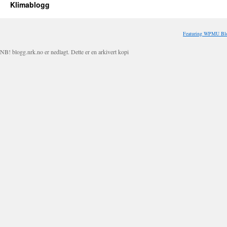
Klimablogg
Featuring WPMU Blo
NB! blogg.nrk.no er nedlagt. Dette er en arkivert kopi