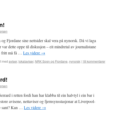
n!
ersen
 og Fjordane sine nettsider skal vera på nynorsk. Då vi laga
or var dette oppe til diskusjon – eit mindretal av journalistane
 fritt må få …
Les videre
→
t med
aviser
,
lokalaviser
,
NRK Sogn og Fjordane
,
nynorsk
|
18 kommentarer
rd!
ersen
rard i retten fordi han har klabba til ein halvtyl i ein bar i
tore avisene, nettaviser og fjernsynsstasjonar at Liverpool-
tte sant? Kan …
Les videre
→