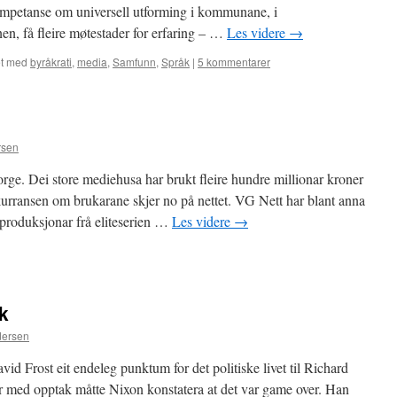
ompetanse om universell utforming i kommunane, i
, få fleire møtestader for erfaring – …
Les videre
→
t med
byråkrati
,
media
,
Samfunn
,
Språk
|
5 kommentarer
rsen
 Norge. Dei store mediehusa har brukt fleire hundre millionar kroner
urransen om brukarane skjer no på nettet. VG Nett har blant anna
produksjonar frå eliteserien …
Les videre
→
k
dersen
vid Frost eit endeleg punktum for det politiske livet til Richard
ar med opptak måtte Nixon konstatera at det var game over. Han