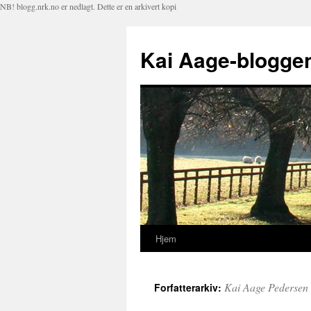
NB! blogg.nrk.no er nedlagt. Dette er en arkivert kopi
Kai Aage-blogge
Hjem
Hopp
til
Kai Aage Pedersen
Forfatterarkiv:
innhold