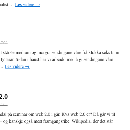
nalist …
Les videre
→
ersen
 største medium og morgonsendingane våre frå klokka seks til ni
lyttarar. Sidan i haust har vi arbeidd med å gi sendingane våre
å …
Les videre
→
2.0
ersen
l på seminar om web 2.0 i går. Kva web 2.0 er? Då går vi til
 – og kanskje også mest framgangsrike, Wikipedia, der det står