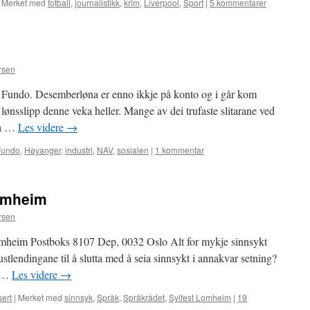
Merket med
fotball
,
journalistikk
,
krim
,
Liverpool
,
Sport
|
5 kommentarer
rsen
å Fundo. Desemberløna er enno ikkje på konto og i går kom
lønsslipp denne veka heller. Mange av dei trufaste slitarane ved
må …
Les videre
→
Fundo
,
Høyanger
,
industri
,
NAV
,
sosialen
|
1 kommentar
Lomheim
rsen
Lomheim Postboks 8107 Dep, 0032 Oslo Alt for mykje sinnsykt
stlendingane til å slutta med å seia sinnsykt i annakvar setning?
. …
Les videre
→
sert
|
Merket med
sinnsyk
,
Språk
,
Språkrådet
,
Sylfest Lomheim
|
19