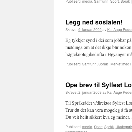
Publisert i
media
,
Samfunn
,
Sport
,
Språk
|
Legg ned sosialen!
Skrevet
9. januar 2009
av
Kai Aage Pede
Eg tykkjer synd i dei som jobbar p
meldinga om at det ikkje blir nokon 
høgteknologibedrifta i Høyanger 
Publisert i
Samfunn
,
Språk
|
Merket med
Ope brev til Sylfest 
Skrevet
2. januar 2009
av
Kai Aage Pede
Til Språkrådet v/direktør Sylfest 
Trur du det kan vera mogeleg å få au
Du veit heilt sikkert kva eg meiner
Publisert i
media
,
Sport
,
Språk
,
Ukategori
kommentarer