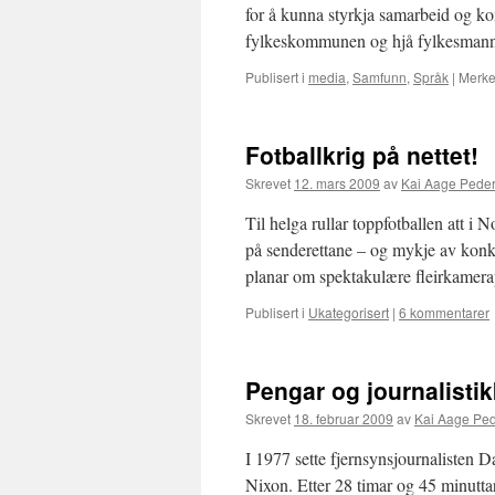
for å kunna styrkja samarbeid og k
fylkeskommunen og hjå fylkesmannen
Publisert i
media
,
Samfunn
,
Språk
|
Merke
Fotballkrig på nettet!
Skrevet
12. mars 2009
av
Kai Aage Pede
Til helga rullar toppfotballen att i
på senderettane – og mykje av konk
planar om spektakulære fleirkamera
Publisert i
Ukategorisert
|
6 kommentarer
Pengar og journalistik
Skrevet
18. februar 2009
av
Kai Aage Pe
I 1977 sette fjernsynsjournalisten Da
Nixon. Etter 28 timar og 45 minutt