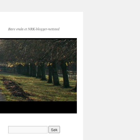
Bare enda et NRK-blogger-nettsted