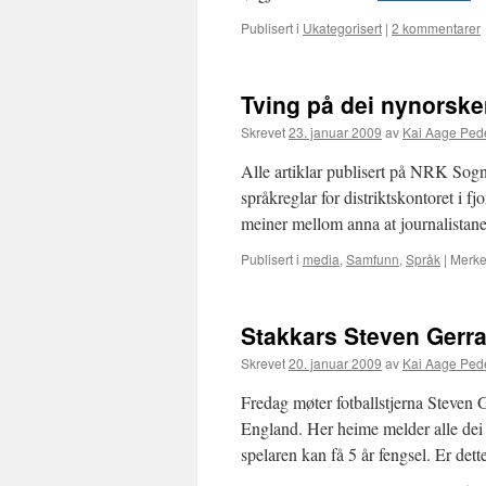
Publisert i
Ukategorisert
|
2 kommentarer
Tving på dei nynorske
Skrevet
23. januar 2009
av
Kai Aage Ped
Alle artiklar publisert på NRK Sogn
språkreglar for distriktskontoret i fj
meiner mellom anna at journalistane
Publisert i
media
,
Samfunn
,
Språk
|
Merke
Stakkars Steven Gerra
Skrevet
20. januar 2009
av
Kai Aage Ped
Fredag møter fotballstjerna Steven Ger
England. Her heime melder alle dei s
spelaren kan få 5 år fengsel. Er de