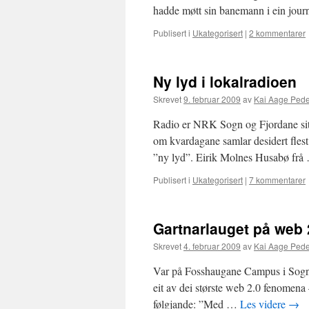
hadde møtt sin banemann i ein jour
Publisert i
Ukategorisert
|
2 kommentarer
Ny lyd i lokalradioen
Skrevet
9. februar 2009
av
Kai Aage Ped
Radio er NRK Sogn og Fjordane sitt
om kvardagane samlar desidert flest 
”ny lyd”. Eirik Molnes Husabø fr
Publisert i
Ukategorisert
|
7 kommentarer
Gartnarlauget på web 
Skrevet
4. februar 2009
av
Kai Aage Ped
Var på Fosshaugane Campus i Sognda
eit av dei største web 2.0 fenomena
følgjande: ”Med …
Les videre
→