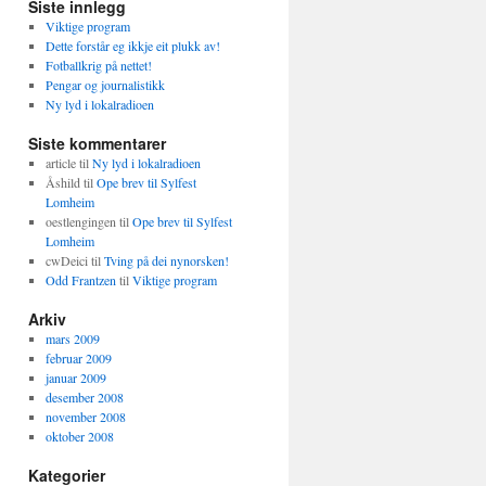
Siste innlegg
Viktige program
Dette forstår eg ikkje eit plukk av!
Fotballkrig på nettet!
Pengar og journalistikk
Ny lyd i lokalradioen
Siste kommentarer
article
til
Ny lyd i lokalradioen
Åshild
til
Ope brev til Sylfest
Lomheim
oestlengingen
til
Ope brev til Sylfest
Lomheim
cwDeici
til
Tving på dei nynorsken!
Odd Frantzen
til
Viktige program
Arkiv
mars 2009
februar 2009
januar 2009
desember 2008
november 2008
oktober 2008
Kategorier