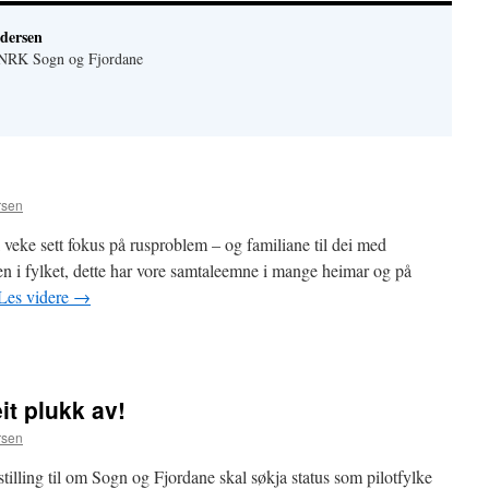
dersen
r NRK Sogn og Fjordane
rsen
veke sett fokus på rusproblem – og familiane til dei med
en i fylket, dette har vore samtaleemne i mange heimar og på
Les videre
→
eit plukk av!
rsen
stilling til om Sogn og Fjordane skal søkja status som pilotfylke