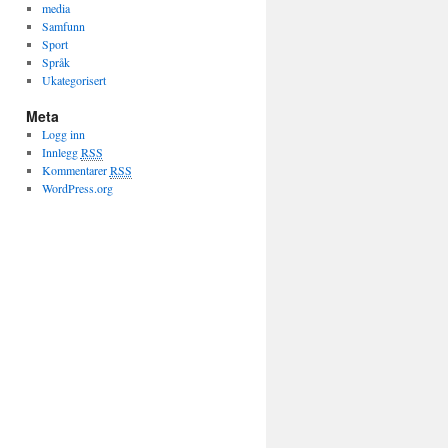
media
Samfunn
Sport
Språk
Ukategorisert
Meta
Logg inn
Innlegg
RSS
Kommentarer
RSS
WordPress.org