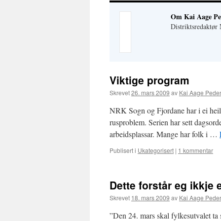
Om Kai Aage Pe
Distriktsredaktø
Viktige program
Skrevet
26. mars 2009
av
Kai Aage Pede
NRK Sogn og Fjordane har i ei heil 
rusproblem. Serien har sett dagsord
arbeidsplassar. Mange har folk i …
Publisert i
Ukategorisert
|
1 kommentar
Dette forstår eg ikkje 
Skrevet
18. mars 2009
av
Kai Aage Pede
”Den 24. mars skal fylkesutvalet ta 