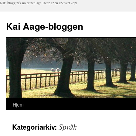
NB! blogg.nrk.no er nedlagt. Dette er en arkivert kopi
Kai Aage-bloggen
Hjem
Hopp
til
Språk
Kategoriarkiv:
innhold