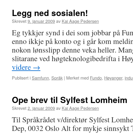
Legg ned sosialen!
Skrevet
9. januar 2009
av
Kai Aage Pedersen
Eg tykkjer synd i dei som jobbar på Fu
enno ikkje på konto og i går kom meldin
nokon lønsslipp denne veka heller. Mang
slitarane ved høgteknologibedrifta i 
videre
→
Publisert i
Samfunn
,
Språk
|
Merket med
Fundo
,
Høyanger
,
indu
Ope brev til Sylfest Lomheim
Skrevet
2. januar 2009
av
Kai Aage Pedersen
Til Språkrådet v/direktør Sylfest Lom
Dep, 0032 Oslo Alt for mykje sinnsykt 