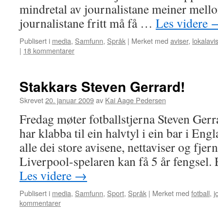
mindretal av journalistane meiner mell
journalistane fritt må få …
Les videre
Publisert i
media
,
Samfunn
,
Språk
|
Merket med
aviser
,
lokalavi
|
18 kommentarer
Stakkars Steven Gerrard!
Skrevet
20. januar 2009
av
Kai Aage Pedersen
Fredag møter fotballstjerna Steven Gerra
har klabba til ein halvtyl i ein bar i En
alle dei store avisene, nettaviser og fjer
Liverpool-spelaren kan få 5 år fengsel.
Les videre
→
Publisert i
media
,
Samfunn
,
Sport
,
Språk
|
Merket med
fotball
,
j
kommentarer