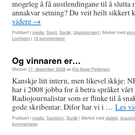
mogeleg å få austlendingane til å slutta 
annakvar setning? Du veit heilt sikkert
videre
→
Publisert i
media
,
Sport
,
Språk
,
Ukategorisert
|
Merket med
sinn
Lomheim
|
19 kommentarer
Og vinnaren er…
Skrevet
17. desember 2008
av
Kai Aage Pedersen
Kanskje litt intern, men likevel ikkje:
har i 2008 jobba for å betra språket vårt 
Radiojournalistar som er flinke til å snak
gode skribentar. Difor har vi i …
Les v
Publisert i
media
,
Samfunn
,
Språk
|
Merket med
dialekt
,
grautmå
kommentarer