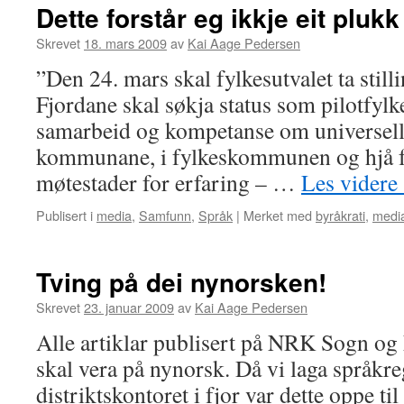
Dette forstår eg ikkje eit plukk
Skrevet
18. mars 2009
av
Kai Aage Pedersen
”Den 24. mars skal fylkesutvalet ta still
Fjordane skal søkja status som pilotfylk
samarbeid og kompetanse om universell
kommunane, i fylkeskommunen og hjå fy
møtestader for erfaring – …
Les videre
Publisert i
media
,
Samfunn
,
Språk
|
Merket med
byråkrati
,
medi
Tving på dei nynorsken!
Skrevet
23. januar 2009
av
Kai Aage Pedersen
Alle artiklar publisert på NRK Sogn og 
skal vera på nynorsk. Då vi laga språkre
distriktskontoret i fjor var dette oppe til