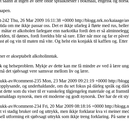
 det saann at ingen av dere onde spraakhester i bokmaal, engelsk og nors
aapen.
nt-242
Thu, 26 Mar 2009 16:11:38 +0000
http://blogg.nrk.no/kaiaage/
da om me ikkje passar oss. Det er ikkje ufarleg å flørte med rus, helle
måtar er alkoholen farlegare enn narkotika fordi den er så alminneleggjort
den, til dømes, fordi foreldra blir så rare. Eller når mor og far er påv
tast øl og vin til maten må vite. Og helst ein konjakk til kaffien og. Ette
er er akseptabelt alkoholinntak.
ik og helseproblem. Mykje av dette kan me få mindre av ved å lære ungan
må det sjølvsagt vere samsvar mellom liv og lære.
t-plukk-av/#comment-235
Mon, 23 Mar 2009 09:21:19 +0000
http://blog
g opplysande, og underhaldande, om du set fokus på dårleg språk og dårle
ette som du viser til er vanskeleg tilgjengeleg materiale og at framsti
 gamaldags nynorsk, men eit moderne og godt nynorsk. Der har de eit styk
t-plukk-av/#comment-234
Fri, 20 Mar 2009 08:18:16 +0000
http://blogg.
t vi stadig bruker ord og uttrykk, men ikkje forklarar kva vi meiner me
ell utforming eit sjølvsagt uttrykk som ikkje treng forklaring. På same 