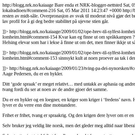
http://blogg.nrk.no/kaiaage
Bare enda et NRK-blogger-nettsted
Sat, 
lokalradioen/#comment-216
Sat, 05 Mar 2011 14:23:47 +0000
http:/
resten av midt-såle. Overpronasjon av svak til moderat nivå gjør det br
lav profil for å gi deg bedre stabilitet på ujevne stien går.
]]>
http://blogg.nrk.no/kaiaage/2009/01/02/ope-brev-til-sylfest-lo
lomheim.html#comment-154
Kvar kan eg finne ut om språkkampen ?
Helsing elevar som har i lekse å finne ut om det, men finner ikkje ut 
]]>
http://blogg.nrk.no/kaiaage/2009/01/02/ope-brev-til-sylfest-lo
lomheim.html#comment-153
sinnsykt kult at noen proever aa tak i d
]]>
http://blogg.nrk.no/kaiaage/2009/01/23/tving-pa-dei-nynorsken
Aage Pedersen, du er en hykler.
Ditt ‘gode spraak’ er meget relativt… med untakk av aphasia og andre 
tvang fordi du ser at noen av de andre gjoer det samme.
Du er en hykler og en loegner, en kriger som kriger i ‘fredens’ navn. 
lyver er du verre enn dine motstandere.
Frihet er frihet, tvang er spraakrig. Og den krigen dere lyver om er en 
Selv bruker jeg veldig lite norsk, men det gleder meg alltid naar liberal