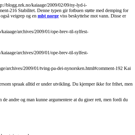
tp://blogg.nrk.no/kaiaage/2009/02/09/ny-lyd-i-
mment-216
Stabilitet. Denne typen gir fotbuen støtte med demping for
ar også veigrep og en
mbt norge
viss beskyttelse mot vann. Disse er
o/kaiaage/archives/2009/01/ope-brev-til-sylfest-
o/kaiaage/archives/2009/01/ope-brev-til-sylfest-
iaage/archives/2009/01/tving-pa-dei-nynorsken.html#comment-192
Kai
rsom spraak alltid er under utvikling. Du kjemper ikke for frihet, men
enn de andre og man kunne argumentere at du gjoer rett, men fordi du