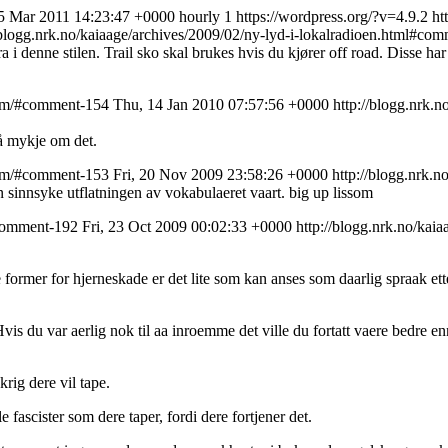
05 Mar 2011 14:23:47 +0000
hourly
1
https://wordpress.org/?v=4.9.2
ht
/blogg.nrk.no/kaiaage/archives/2009/02/ny-lyd-i-lokalradioen.html#co
a i denne stilen. Trail sko skal brukes hvis du kjører off road. Disse h
mheim/#comment-154
Thu, 14 Jan 2010 07:57:56 +0000
http://blogg.nrk.n
så mykje om det.
mheim/#comment-153
Fri, 20 Nov 2009 23:58:26 +0000
http://blogg.nrk.n
en sinnsyke utflatningen av vokabulaeret vaart. big up lissom
/#comment-192
Fri, 23 Oct 2009 00:02:33 +0000
http://blogg.nrk.no/ka
former for hjerneskade er det lite som kan anses som daarlig spraak ette
Hvis du var aerlig nok til aa inroemme det ville du fortatt vaere bedre 
krig dere vil tape.
e fascister som dere taper, fordi dere fortjener det.