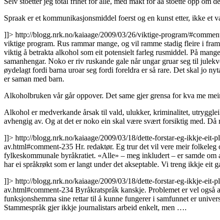
Selv stoetter jeg total frihet for alle, med makt for aa stoette opp om
Spraak er et kommunikasjonsmiddel foerst og en kunst etter, ikke et v
]]>
http://blogg.nrk.no/kaiaage/2009/03/26/viktige-program/#comme
viktige program. Rus rammar mange, og vil ramme stadig fleire i framti
viktig å betrakta alkohol som eit potensielt farleg rusmiddel. På mange 
samanhengar. Noko er riv ruskande gale når ungar gruar seg til julekvel
øydelagt fordi barna uroar seg fordi foreldra er så rare. Det skal jo ny
er saman med barn.
Alkoholbruken vår går oppover. Det same gjer grensa for kva me mein
Alkohol er medverkande årsak til vald, ulukker, kriminalitet, utryggle
avhengig av. Og at det er noko ein skal være svært forsiktig med. Då 
]]>
http://blogg.nrk.no/kaiaage/2009/03/18/dette-forstar-eg-ikkje-ei
av.html#comment-235
Hr. redaktør. Eg trur det vil vere meir folkele
fylkeskommunale byråkratiet. «Alle» – meg inkludert – er samde om at d
har ei språkrøkt som er langt under det akseptable. Vi treng ikkje eit
]]>
http://blogg.nrk.no/kaiaage/2009/03/18/dette-forstar-eg-ikkje-ei
av.html#comment-234
Byråkratspråk kanskje. Problemet er vel også a
funksjonshemma sine rettar til å kunne fungerer i samfunnet er univers
Stammespråk gjer ikkje journalistars arbeid enkelt, men ….