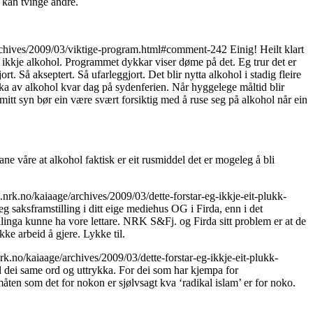
k kan tvinge andre.
archives/2009/03/viktige-program.html#comment-242
Einig! Heilt klart
r ikkje alkohol. Programmet dykkar viser døme på det. Eg trur det er
. Så akseptert. Så ufarleggjort. Det blir nytta alkohol i stadig fleire
erka av alkohol kvar dag på sydenferien. Når hyggelege måltid blir
r mitt syn bør ein være svært forsiktig med å ruse seg på alkohol når ein
e våre at alkohol faktisk er eit rusmiddel det er mogeleg å bli
g.nrk.no/kaiaage/archives/2009/03/dette-forstar-eg-ikkje-eit-plukk-
g saksframstilling i ditt eige mediehus OG i Firda, enn i det
llinga kunne ha vore lettare. NRK S&Fj. og Firda sitt problem er at de
ke arbeid å gjere. Lykke til.
nrk.no/kaiaage/archives/2009/03/dette-forstar-eg-ikkje-eit-plukk-
d dei same ord og uttrykka. For dei som har kjempa for
måten som det for nokon er sjølvsagt kva ‘radikal islam’ er for noko.