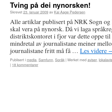
Tving på dei nynorsken!
Skrevet
23. januar 2009
av
Kai Aage Pedersen
Alle artiklar publisert på NRK Sogn og 
skal vera på nynorsk. Då vi laga språkre
distriktskontoret i fjor var dette oppe til
mindretal av journalistane meiner mell
journalistane fritt må få …
Les videre
Publisert i
media
,
Samfunn
,
Språk
|
Merket med
aviser
,
lokalavi
|
18 kommentarer