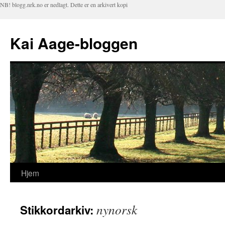
NB! blogg.nrk.no er nedlagt. Dette er en arkivert kopi
Kai Aage-bloggen
Hjem
Hopp
til
nynorsk
Stikkordarkiv:
innhold