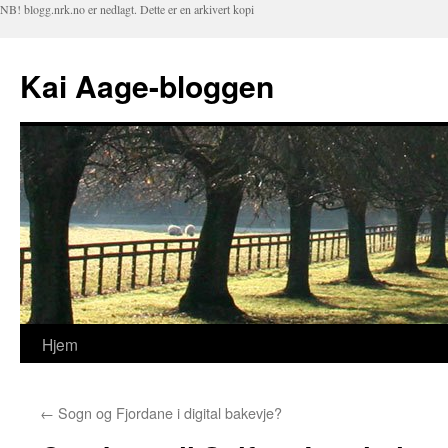
NB! blogg.nrk.no er nedlagt. Dette er en arkivert kopi
Kai Aage-bloggen
Hjem
Hopp
til
←
Sogn og Fjordane i digital bakevje?
innhold