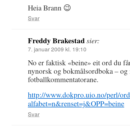
Heia Brann 😉
Svar
Freddy Brakestad
sier:
7. januar 2009 kl. 19:10
No er faktisk «beine» eit ord du får
nynorsk og bokmålsordboka – og i
fotballkommentatorane.
http://www.dokpro.uio.no/perl/or
alfabet=n&renset=j&OPP=beine
Svar