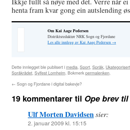
Ikkje fullt så nøye med det. Verre når ei
henta fram kvar gong ein autslending øse
Om Kai Aage Pedersen
Distriktsredaktør NRK Sogn og Fjordane
Les alle innlegg av Kai Aage Pedersen
→
Dette innlegget ble publisert i
media
,
Sport
,
Språk
,
Ukategoriser
Språkrådet
,
Sylfest Lomheim
. Bokmerk
permalenken
.
←
Sogn og Fjordane i digital bakevje?
19 kommentarer til
Ope brev ti
Ulf Morten Davidsen
sier:
2. januar 2009 kl. 15:15