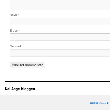
Navn
*
E-post
*
Nettsted
Kai Aage-bloggen
Featuring WPMU Blo