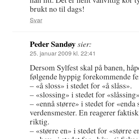
brukt no til dags!
Svar
Peder Sandøy
sier:
25. januar 2009 kl. 22:41
Dersom Sylfest skal på banen, håp
følgende hyppig forekommende feil
– «å sloss» i stedet for «å slåss».
– «slossing» i stedet for «slåssing»
– «ennå større» i stedet for «enda
verdensmester. En reagerer faktisk
riktig.
– «større en» i stedet for «større e