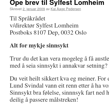
Ope brev til Sylfest Lomheim
Skrevet
2. januar 2009
av
Kai Aage Pedersen
Til Språkrådet
v/direktør Sylfest Lomheim
Postboks 8107 Dep, 0032 Oslo
Alt for mykje sinnsykt
Trur du det kan vera mogeleg å få austlen
med å seia sinnsykt i annakvar setning?
Du veit heilt sikkert kva eg meiner. Fo
Lund Svindal vann eit renn etter å ha vor
Sinnsykt bra følelse, sinnnsyk fart ned 
deilig å passere målstreken!