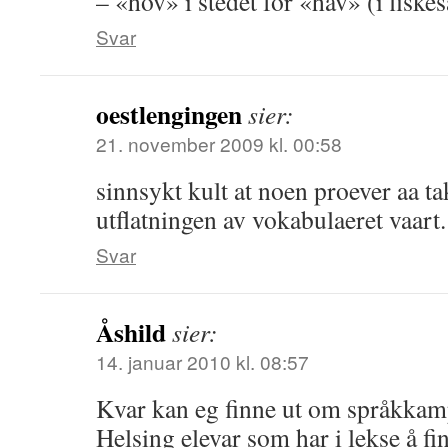
– «hov» i stedet for «håv» (i fis
Svar
oestlengingen
sier:
21. november 2009 kl. 00:58
sinnsykt kult at noen proever aa ta
utflatningen av vokabulaeret vaart
Svar
Åshild
sier:
14. januar 2010 kl. 08:57
Kvar kan eg finne ut om språkkam
Helsing elevar som har i lekse å f