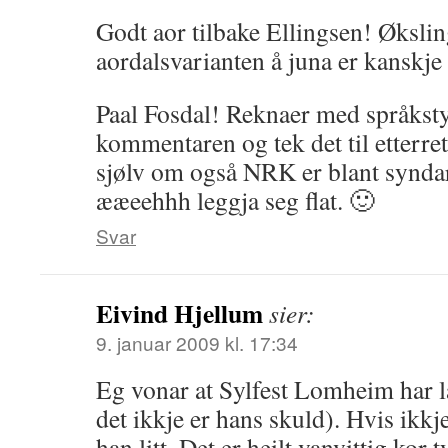
Godt aor tilbake Ellingsen! Økslin
aordalsvarianten å juna er kanskje
Paal Fosdal! Reknaer med språkst
kommentaren og tek det til etterret
sjølv om også NRK er blant syndar
ææeehhh leggja seg flat. 🙂
Svar
Eivind Hjellum
sier:
9. januar 2009 kl. 17:34
Eg vonar at Sylfest Lomheim har la
det ikkje er hans skuld). Hvis ikk
han litt. Det er heilt vanvittig kor 