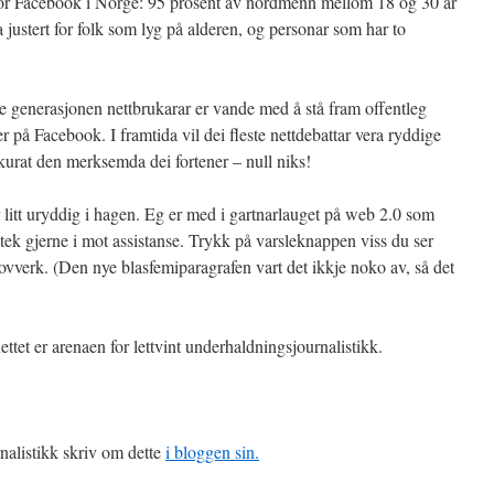
a for Facebook i Norge: 95 prosent av nordmenn mellom 18 og 30 år
 justert for folk som lyg på alderen, og personar som har to
nye generasjonen nettbrukarar er vande med å stå fram offentleg
er på Facebook. I framtida vil dei fleste nettdebattar vera ryddige
urat den merksemda dei fortener – null niks!
er litt uryddig i hagen. Eg er med i gartnarlauget på web 2.0 som
 tek gjerne i mot assistanse. Trykk på varsleknappen viss du ser
ovverk. (Den nye blasfemiparagrafen vart det ikkje noko av, så det
nettet er arenaen for lettvint underhaldningsjournalistikk.
rnalistikk skriv om dette
i bloggen sin.