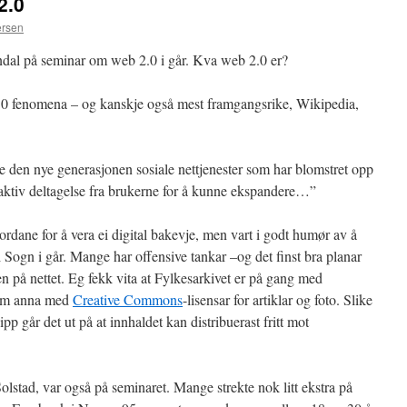
2.0
ersen
al på seminar om web 2.0 i går. Kva web 2.0 er?
b 2.0 fenomena – og kanskje også mest framgangsrike, Wikipedia,
den nye generasjonen sosiale nettjenester som har blomstret opp
aktiv deltagelse fra brukerne for å kunne ekspandere…”
jordane for å vera ei digital bakevje, men vart i godt humør av å
 i Sogn i går. Mange har offensive tankar –og det finst bra planar
n på nettet. Eg fekk vita at Fylkesarkivet er på gang med
lom anna med
Creative Commons
-lisensar for artiklar og foto. Slike
pp går det ut på at innhaldet kan distribuerast fritt mot
stad, var også på seminaret. Mange strekte nok litt ekstra på