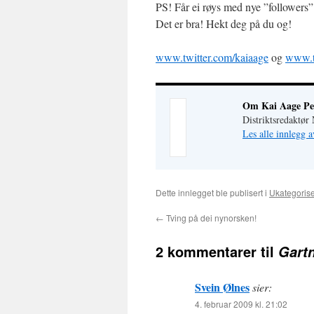
PS! Får ei røys med nye ”followers
Det er bra! Hekt deg på du og!
www.twitter.com/kaiaage
og
www.t
Om Kai Aage Pe
Distriktsredaktø
Les alle innlegg 
Dette innlegget ble publisert i
Ukategorise
←
Tving på dei nynorsken!
2 kommentarer til
Gartn
Svein Ølnes
sier:
4. februar 2009 kl. 21:02