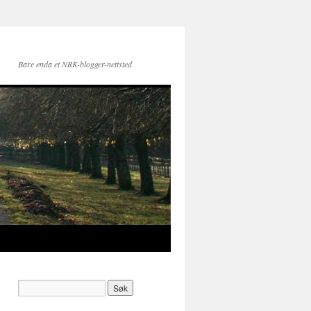
Bare enda et NRK-blogger-nettsted