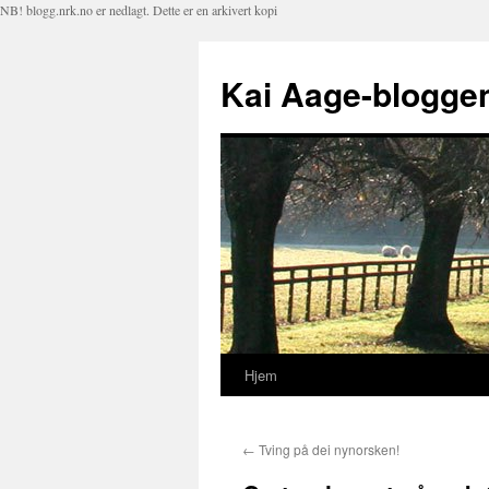
NB! blogg.nrk.no er nedlagt. Dette er en arkivert kopi
Kai Aage-blogge
Hjem
Hopp
til
←
Tving på dei nynorsken!
innhold