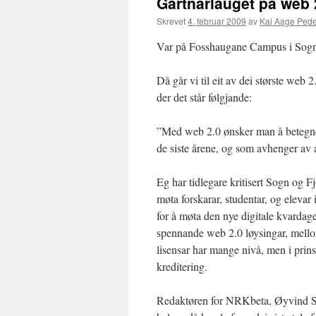
Gartnarlauget på web 
Skrevet
4. februar 2009
av
Kai Aage Ped
Var på Fosshaugane Campus i Sognd
Då går vi til eit av dei største we
der det står følgjande:
”Med web 2.0 ønsker man å betegne 
de siste årene, og som avhenger av 
Eg har tidlegare kritisert Sogn og F
møta forskarar, studentar, og elevar
for å møta den nye digitale kvardage
spennande web 2.0 løysingar, mel
lisensar har mange nivå, men i prinsi
kreditering.
Redaktøren for NRKbeta, Øyvind Sol