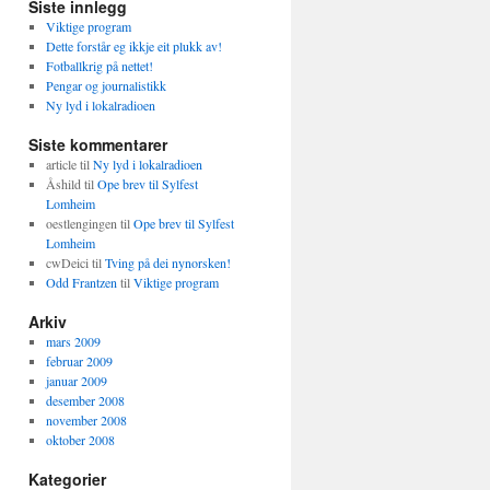
Siste innlegg
Viktige program
Dette forstår eg ikkje eit plukk av!
Fotballkrig på nettet!
Pengar og journalistikk
Ny lyd i lokalradioen
Siste kommentarer
article
til
Ny lyd i lokalradioen
Åshild
til
Ope brev til Sylfest
Lomheim
oestlengingen
til
Ope brev til Sylfest
Lomheim
cwDeici
til
Tving på dei nynorsken!
Odd Frantzen
til
Viktige program
Arkiv
mars 2009
februar 2009
januar 2009
desember 2008
november 2008
oktober 2008
Kategorier