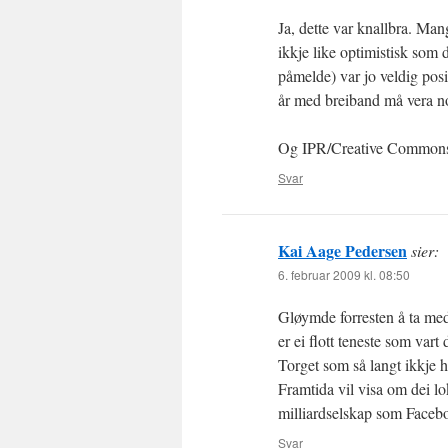
Ja, dette var knallbra. Ma
ikkje like optimistisk som
påmelde) var jo veldig posi
år med breiband må vera no
Og IPR/Creative Commons t
Svar
Kai Aage Pedersen
sier:
6. februar 2009 kl. 08:50
Gløymde forresten å ta med
er ei flott teneste som v
Torget som så langt ikkje h
Framtida vil visa om dei lo
milliardselskap som Facebo
Svar