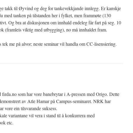
nge takk til Øyvind og deg for tankevekkjande innlegg. Er kanskje
 du med tanken på tilstanden her i fylket, men frammøte (130
tivt. Og bra at diskusjonen om innhald endeleg får fart på seg. 10
k (framleis viktig med utbygging), no må innhaldet fram.
ek me på alvor; neste seminar vil handla om CC-lisensiering.
 firda.no som har vore banebrytar i A-pressen med Origo. Dette
art demonstrert av Atle Hamar på Campus-seminaret. NRK har
ar vore ein tilsvarande suksess.
kale variantane vil vera i stand til å konkurrera med
ok etc.