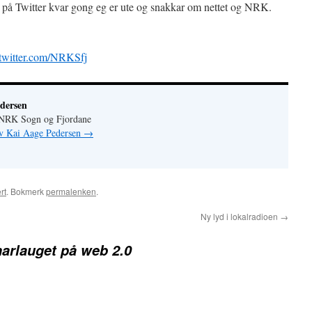
” på Twitter kvar gong eg er ute og snakkar om nettet og NRK.
witter.com/NRKSfj
dersen
r NRK Sogn og Fjordane
av Kai Aage Pedersen
→
rt
. Bokmerk
permalenken
.
Ny lyd i lokalradioen
→
arlauget på web 2.0