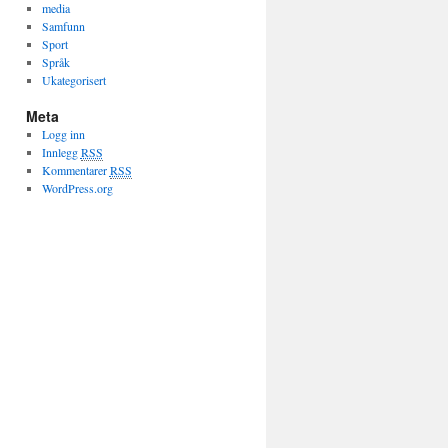
media
Samfunn
Sport
Språk
Ukategorisert
Meta
Logg inn
Innlegg
RSS
Kommentarer
RSS
WordPress.org