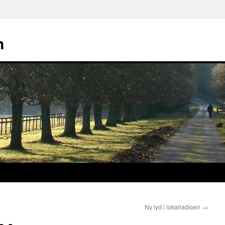
n
Ny lyd i lokalradioen
→