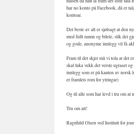
halsen då han la fram dei siste tal
har no konto på Facebook, då er tala
kontoar.
Det beste av alt er sjølsagt at den 
med fullt namn og bilete, slik dei gj
og gode, anonyme innlegg vil få akk
Fram til det skjer må vi tola at det 
skal luka vekk det verste ugraset og
innlegg som er på kanten av norsk l
er framleis rom for ytringar)
Og til alle som har levd i tru om at 
Tru om att!
Ragnhild Olsen ved Institutt for jou