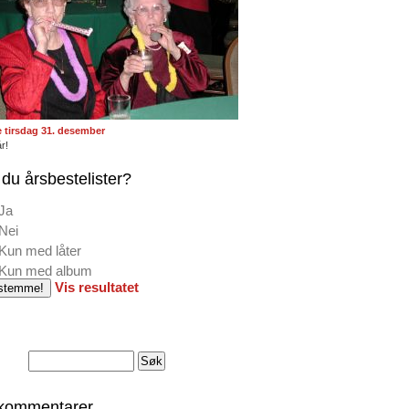
te tirsdag 31. desember
r!
du årsbestelister?
Ja
Nei
Kun med låter
Kun med album
Vis resultatet
 kommentarer