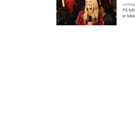
onsdag
På fyll
er båd