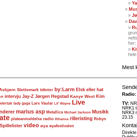
Ya
Mus
Jø
Dav
Ru
grun
nett
her: 
Ki
hele
Mest 
Sende
by:Larm
Elsk eller hat
Asbjørn Slettemark
billetter
Radio:
Jay-Z
Jørgen Hegstad
en
intervju
Kanye West
Kim
Live
TV:
NRK
Lars Vaular
lady gaga
elertak
Lil' Wayne
NRK1 to
marius asp
nderer
Musikk
Metallica
NRK3 m
Michael Jackson
ate
23.15
rilleristing
radio
plateanmeldelse
Robyn
Rihanna
video
Konta
Spillelister
øya
øyafestivalen
Direkte
Publiku