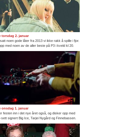
te torsdag 2. januar
satt noen gode låter fra 2013 vi ikke rakk å spille i fjor.
opp med noen av de aller beste på P3 i kveld kl 20.
te onsdag 1. januar
ter festen inn i det nye året også, og disker opp med
ng-sett signert Big Ice, Tarjei Nygård og Finnebassen.