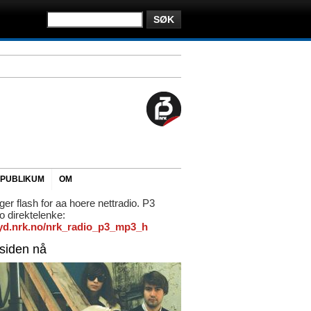
PUBLIKUM
OM
ger flash for aa hoere nettradio. P3
io direktelenke:
/lyd.nrk.no/nrk_radio_p3_mp3_h
rsiden nå