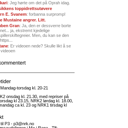
kari
: Jeg hørte om det på Oprah idag.
ikkens toppidrettsutøvere
rn E. Svanem
: forbanna surpromp!
e Mustaine angrer. Litt.
ben Gran
: Ja, den er dessverre borte
net... ja, ekstremt kjedelige
spillerskiftegreier. Men, du kan se den
https...
tane
: Er videoen nede? Skulle likt å se
 videoen
kommentert
tider
Mandag-torsdag kl. 20-21
2 onsdag kl. 21.30, med repriser på
rsdag kl 23.15, NRK2 lørdag kl. 18.00,
andag ca kl. 23 og NRK1 tirsdag kl
kt
 til P3 - p3@nrk.no
msavdelingen i Mo i Rana - Tlf: