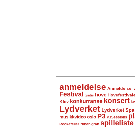
anmeldelse
Anmeldelser
Festival
hove
Hovefestival
gratis
konsert
konkurranse
Klev
kv
Lydverket
Lydverket Spa
P3
pl
musikkvideo
oslo
P3Sessions
spilleliste
Rockefeller
ruben gran