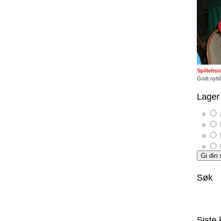
Spillelis
Godt nyttå
Lager 
Søk
Siste