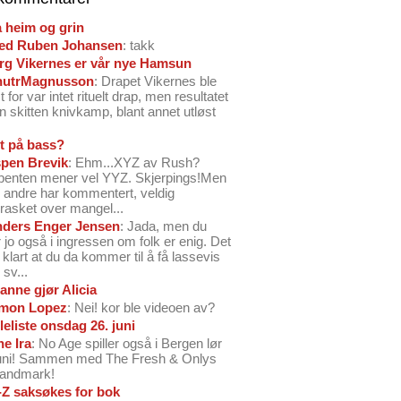
å heim og grin
ed Ruben Johansen
: takk
arg Vikernes er vår nye Hamsun
nutrMagnusson
: Drapet Vikernes ble
 for var intet rituelt drap, men resultatet
n skitten knivkamp, blant annet utløst
t på bass?
pen Brevik
: Ehm...XYZ av Rush?
benten mener vel YYZ. Skjerpings!Men
andre har kommentert, veldig
rasket over mangel...
ders Enger Jensen
: Jada, men du
 jo også i ingressen om folk er enig. Det
o klart at du da kommer til å få lassevis
sv...
anne gjør Alicia
mon Lopez
: Nei! kor ble videoen av?
leliste onsdag 26. juni
ne Ira
: No Age spiller også i Bergen lør
juni! Sammen med The Fresh & Onlys
Landmark!
-Z saksøkes for bok