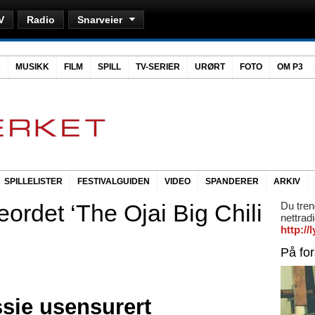
V
Radio
Snarveier
R
MUSIKK
FILM
SPILL
TV-SERIER
URØRT
FOTO
OM P3
SPILLELISTER
FESTIVALGUIDEN
VIDEO
SPANDERER
ARKIV
ordet ‘The Ojai Big Chili
Du tren
nettrad
http:/
På fo
ssie usensurert