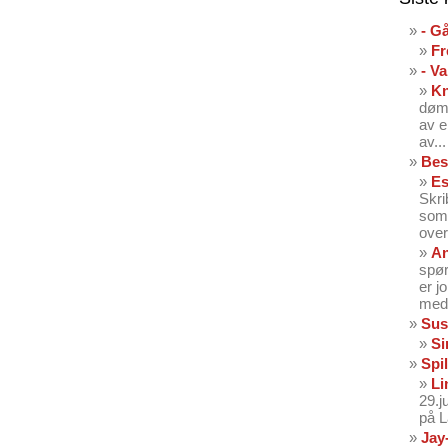
- G
Fr
- V
K
dømt
av e
av...
Bes
Es
Skri
som 
over
An
spør
er j
med 
Sus
Si
Spil
Li
29.
på 
Jay