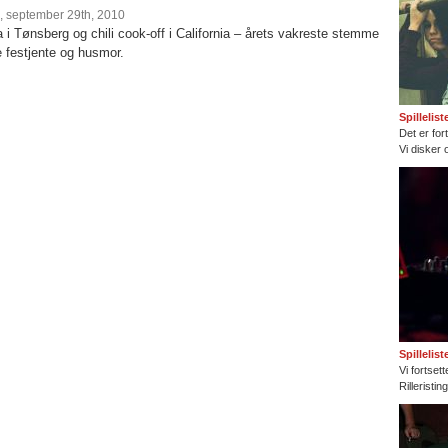
, september 29th, 2010
a i Tønsberg og chili cook-off i California – årets vakreste stemme
e festjente og husmor.
Spillelis
Det er fort
Vi disker 
Spillelis
Vi fortset
Rilleristi