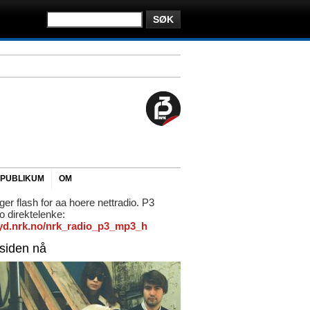
PUBLIKUM
OM
ger flash for aa hoere nettradio. P3
io direktelenke:
/lyd.nrk.no/nrk_radio_p3_mp3_h
rsiden nå