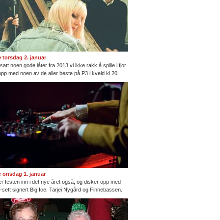
te torsdag 2. januar
satt noen gode låter fra 2013 vi ikke rakk å spille i fjor.
opp med noen av de aller beste på P3 i kveld kl 20.
te onsdag 1. januar
ter festen inn i det nye året også, og disker opp med
ng-sett signert Big Ice, Tarjei Nygård og Finnebassen.