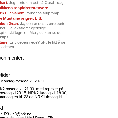
kari
: Jeg hørte om det på Oprah idag.
ikkens toppidrettsutøvere
rn E. Svanem
: forbanna surpromp!
e Mustaine angrer. Litt.
ben Gran
: Ja, den er dessverre borte
net... ja, ekstremt kjedelige
spillerskiftegreier. Men, du kan se den
https...
tane
: Er videoen nede? Skulle likt å se
 videoen
kommentert
tider
Mandag-torsdag kl. 20-21
2 onsdag kl. 21.30, med repriser på
rsdag kl 23.15, NRK2 lørdag kl. 18.00,
andag ca kl. 23 og NRK1 tirsdag kl
kt
 til P3 - p3@nrk.no
msavdelingen i Mo i Rana - Tlf: