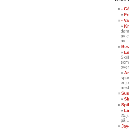
- G
Fr
- V
K
dømt
av e
av...
Bes
Es
Skri
som 
over
An
spør
er j
med 
Sus
Si
Spil
Li
29.
på 
Jay