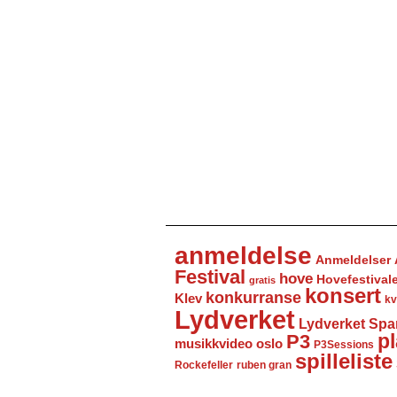
anmeldelse
Anmeldelser
Festival
hove
Hovefestival
gratis
konsert
konkurranse
Klev
kv
Lydverket
Lydverket Spa
P3
pl
musikkvideo
oslo
P3Sessions
spilleliste
Rockefeller
ruben gran