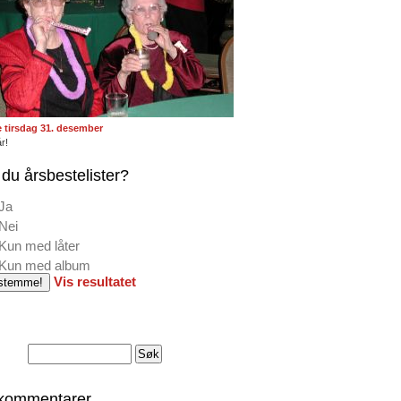
te tirsdag 31. desember
r!
du årsbestelister?
Ja
Nei
Kun med låter
Kun med album
Vis resultatet
 kommentarer