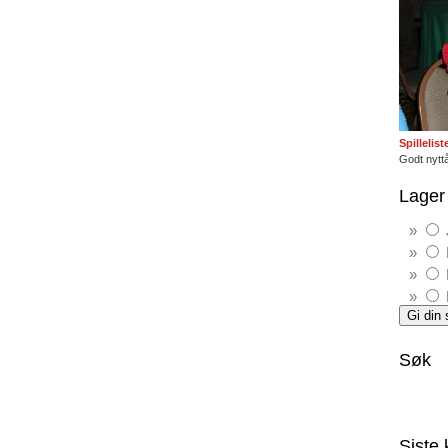
Spillelis
Godt nyttå
Lager 
Søk
Siste