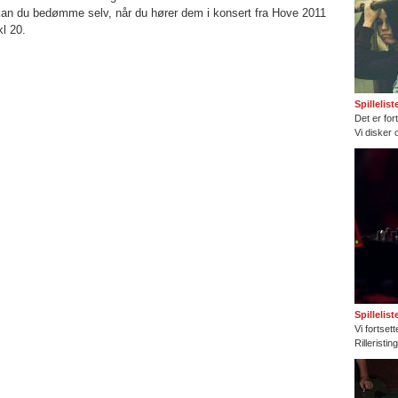
kan du bedømme selv, når du hører dem i konsert fra Hove 2011
l 20.
Spillelis
Det er fort
Vi disker 
Spillelis
Vi fortset
Rilleristi