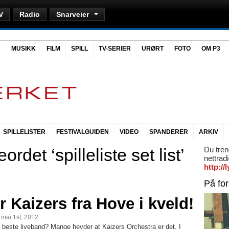
V
Radio
Snarveier
R
MUSIKK
FILM
SPILL
TV-SERIER
URØRT
FOTO
OM P3
SPILLELISTER
FESTIVALGUIDEN
VIDEO
SPANDERER
ARKIV
rdet ‘spilleliste set list’
Du tren
nettrad
http:/
På fo
r Kaizers fra Hove i kveld!
, mai 1st, 2012
 beste liveband? Mange hevder at Kaizers Orchestra er det. I