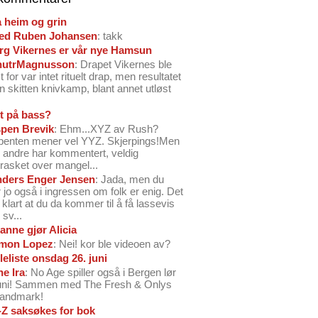
å heim og grin
ed Ruben Johansen
: takk
arg Vikernes er vår nye Hamsun
nutrMagnusson
: Drapet Vikernes ble
 for var intet rituelt drap, men resultatet
n skitten knivkamp, blant annet utløst
t på bass?
pen Brevik
: Ehm...XYZ av Rush?
benten mener vel YYZ. Skjerpings!Men
andre har kommentert, veldig
rasket over mangel...
ders Enger Jensen
: Jada, men du
 jo også i ingressen om folk er enig. Det
o klart at du da kommer til å få lassevis
sv...
anne gjør Alicia
mon Lopez
: Nei! kor ble videoen av?
leliste onsdag 26. juni
ne Ira
: No Age spiller også i Bergen lør
juni! Sammen med The Fresh & Onlys
Landmark!
-Z saksøkes for bok