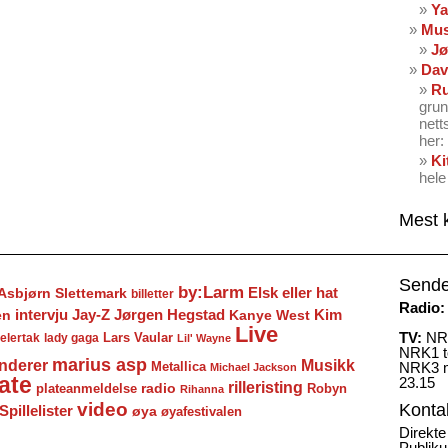
Ya
Mus
Jø
Dav
Ru
grun
nett
her: 
Ki
hele
Mest 
Sende
by:Larm
Elsk eller hat
Asbjørn Slettemark
billetter
Radio:
Jay-Z
Jørgen Hegstad
en
intervju
Kanye West
Kim
Live
TV:
NRK
Lars Vaular
lady gaga
elertak
Lil' Wayne
NRK1 to
marius asp
nderer
Musikk
Metallica
NRK3 m
Michael Jackson
ate
23.15
rilleristing
radio
plateanmeldelse
Robyn
Rihanna
video
Konta
Spillelister
øya
øyafestivalen
Direkte
Publiku