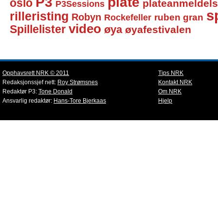
P3
plate
oslo
plateanmeldel
P3Sessions
sp
rilleristing
Robyn
Rockefeller
ruben gran
video
Spillelister
øya
øyafestivalen
Opphavsrett NRK © 2011
Tips NRK
Redaksjonssjef nett:
Roy Strømsnes
Kontakt NRK
Redaktør P3:
Tone Donald
Om NRK
Ansvarlig redaktør:
Hans-Tore Bjerkaas
Hjelp