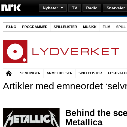
Nyheter
TV
Radio
Snarveier
P3.NO
PROGRAMMER
SPILLELISTER
MUSIKK
FILM
SPILL
SENDINGER
ANMELDELSER
SPILLELISTER
FESTIVALG
Artikler med emneordet ‘selv
Behind the sc
Metallica