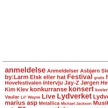
anmeldelse
Anmeldelser
Asbjørn Sl
Festival
by:Larm
Elsk eller hat
gratis
intervju
Jay-Z
Jørgen He
Hovefestivalen
konsert
konkurranse
Kim Klev
kveler
Lydverket
Live
Lydv
Vaular
Lil' Wayne
marius asp
Musi
Metallica
Michael Jackson