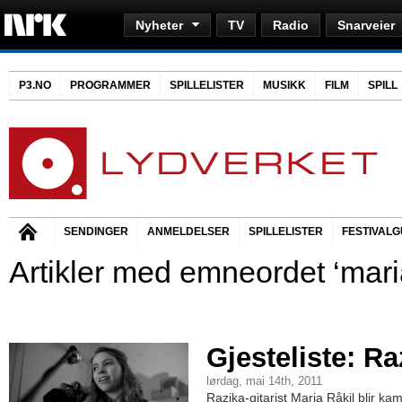
Nyheter
TV
Radio
Snarveier
P3.NO
PROGRAMMER
SPILLELISTER
MUSIKK
FILM
SPILL
SENDINGER
ANMELDELSER
SPILLELISTER
FESTIVALG
Artikler med emneordet ‘maria
Gjesteliste: Ra
lørdag, mai 14th, 2011
Razika-gitarist Maria Råkil blir k