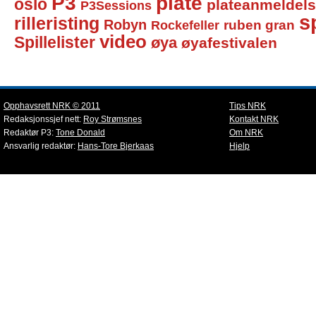
P3
plate
oslo
plateanmeldel
P3Sessions
sp
rilleristing
Robyn
Rockefeller
ruben gran
video
Spillelister
øya
øyafestivalen
Opphavsrett NRK © 2011
Tips NRK
Redaksjonssjef nett:
Roy Strømsnes
Kontakt NRK
Redaktør P3:
Tone Donald
Om NRK
Ansvarlig redaktør:
Hans-Tore Bjerkaas
Hjelp