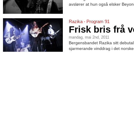
avslører at hun også elsker Beyonc
Razika - Program 91
Frisk bris frå v
mandag, mai 2nd, 2011
Bergensbandet Razika sitt debut
sjarmerande vinddrag i det norske