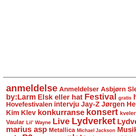
anmeldelse
Anmeldelser
Asbjørn Sl
Festival
by:Larm
Elsk eller hat
gratis
intervju
Jay-Z
Jørgen He
Hovefestivalen
konsert
konkurranse
Kim Klev
kveler
Lydverket
Live
Lydv
Vaular
Lil' Wayne
marius asp
Musi
Metallica
Michael Jackson