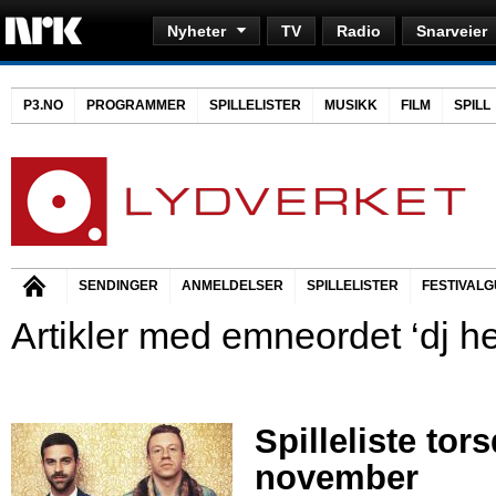
Nyheter
TV
Radio
Snarveier
P3.NO
PROGRAMMER
SPILLELISTER
MUSIKK
FILM
SPILL
SENDINGER
ANMELDELSER
SPILLELISTER
FESTIVALG
Artikler med emneordet ‘dj hel
Spilleliste tor
november