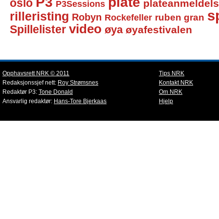
P3
plate
oslo
plateanmeldel
P3Sessions
sp
rilleristing
Robyn
Rockefeller
ruben gran
video
Spillelister
øya
øyafestivalen
Opphavsrett NRK © 2011
Tips NRK
Redaksjonssjef nett:
Roy Strømsnes
Kontakt NRK
Redaktør P3:
Tone Donald
Om NRK
Ansvarlig redaktør:
Hans-Tore Bjerkaas
Hjelp