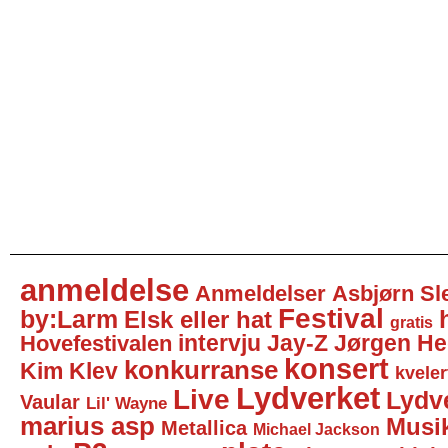
anmeldelse
Anmeldelser
Asbjørn Sl
Festival
by:Larm
Elsk eller hat
gratis
intervju
Jay-Z
Jørgen He
Hovefestivalen
konsert
konkurranse
Kim Klev
kveler
Lydverket
Live
Lydv
Vaular
Lil' Wayne
marius asp
Musi
Metallica
Michael Jackson