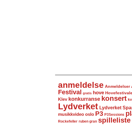
anmeldelse
Anmeldelser
Festival
hove
Hovefestival
gratis
konsert
konkurranse
Klev
kv
Lydverket
Lydverket Spa
P3
pl
musikkvideo
oslo
P3Sessions
spilleliste
Rockefeller
ruben gran