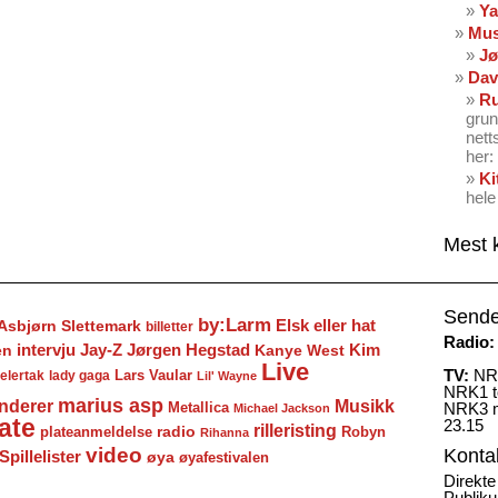
Ya
Mus
Jø
Dav
Ru
grun
nett
her: 
Ki
hele
Mest 
Sende
by:Larm
Elsk eller hat
Asbjørn Slettemark
billetter
Radio:
Jay-Z
Jørgen Hegstad
en
intervju
Kanye West
Kim
Live
TV:
NRK
Lars Vaular
lady gaga
elertak
Lil' Wayne
NRK1 to
marius asp
nderer
Musikk
Metallica
NRK3 m
Michael Jackson
ate
23.15
rilleristing
radio
plateanmeldelse
Robyn
Rihanna
video
Konta
Spillelister
øya
øyafestivalen
Direkte
Publiku