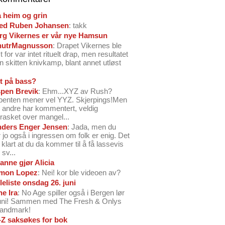
å heim og grin
ed Ruben Johansen
: takk
arg Vikernes er vår nye Hamsun
nutrMagnusson
: Drapet Vikernes ble
 for var intet rituelt drap, men resultatet
n skitten knivkamp, blant annet utløst
t på bass?
pen Brevik
: Ehm...XYZ av Rush?
benten mener vel YYZ. Skjerpings!Men
andre har kommentert, veldig
rasket over mangel...
ders Enger Jensen
: Jada, men du
 jo også i ingressen om folk er enig. Det
o klart at du da kommer til å få lassevis
sv...
anne gjør Alicia
mon Lopez
: Nei! kor ble videoen av?
leliste onsdag 26. juni
ne Ira
: No Age spiller også i Bergen lør
juni! Sammen med The Fresh & Onlys
Landmark!
-Z saksøkes for bok