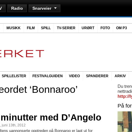
V
Radio
Snarveier
R
MUSIKK
FILM
SPILL
TV-SERIER
URØRT
FOTO
OM P3
SPILLELISTER
FESTIVALGUIDEN
VIDEO
SPANDERER
ARKIV
eordet ‘Bonnaroo’
Du tren
nettrad
http:/
På fo
 minutter med D’Angelo
 juni 13th, 2012
ltens uannonserte opptreden på Bonnaroo er lagt ut for