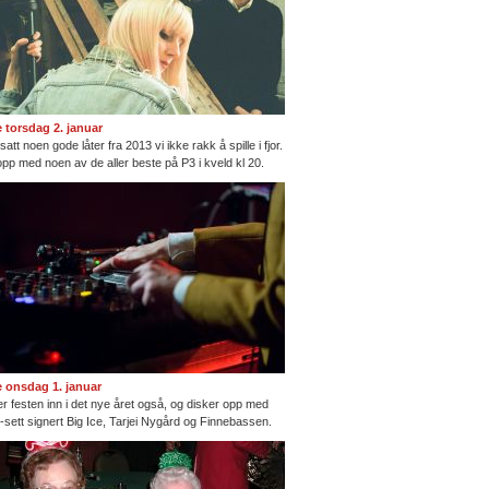
te torsdag 2. januar
satt noen gode låter fra 2013 vi ikke rakk å spille i fjor.
opp med noen av de aller beste på P3 i kveld kl 20.
te onsdag 1. januar
ter festen inn i det nye året også, og disker opp med
ng-sett signert Big Ice, Tarjei Nygård og Finnebassen.