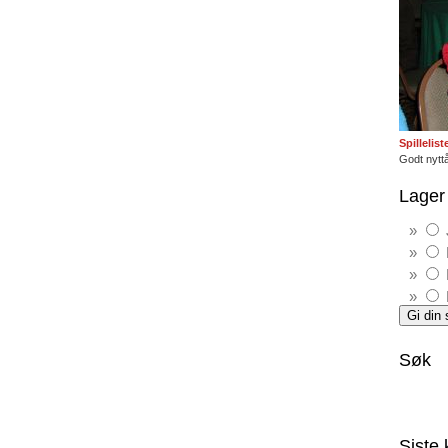
Spillelis
Godt nyttå
Lager 
Søk
Siste