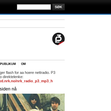
PUBLIKUM
OM
ger flash for aa hoere nettradio. P3
io direktelenke:
/lyd.nrk.no/nrk_radio_p3_mp3_h
rsiden nå