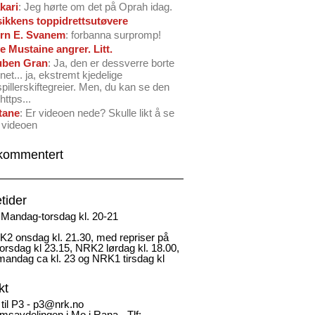
kari
: Jeg hørte om det på Oprah idag.
ikkens toppidrettsutøvere
rn E. Svanem
: forbanna surpromp!
e Mustaine angrer. Litt.
ben Gran
: Ja, den er dessverre borte
net... ja, ekstremt kjedelige
spillerskiftegreier. Men, du kan se den
https...
tane
: Er videoen nede? Skulle likt å se
 videoen
kommentert
tider
Mandag-torsdag kl. 20-21
2 onsdag kl. 21.30, med repriser på
rsdag kl 23.15, NRK2 lørdag kl. 18.00,
andag ca kl. 23 og NRK1 tirsdag kl
kt
 til P3 - p3@nrk.no
msavdelingen i Mo i Rana - Tlf: