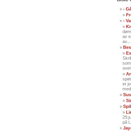
- G
Fr
- V
K
dømt
av e
av...
Bes
Es
Skri
som 
over
An
spør
er j
med 
Sus
Si
Spil
Li
29.
på 
Jay