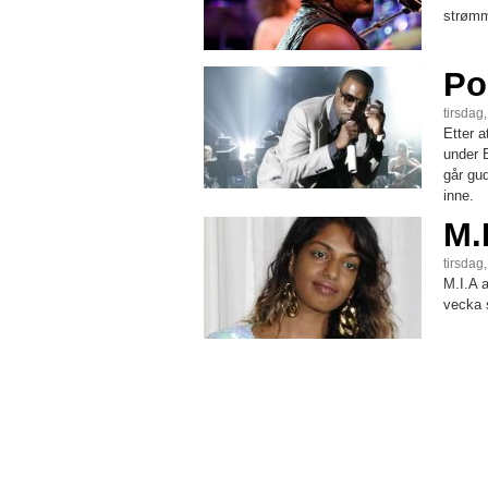
strømm
Po
tirsdag,
Etter 
under 
går gu
inne.
M.
tirsdag
M.I.A a
vecka s