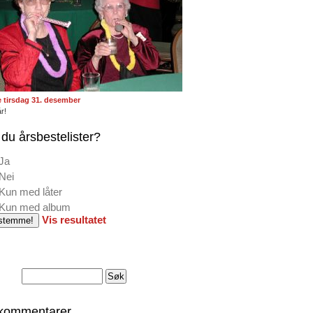
te tirsdag 31. desember
r!
du årsbestelister?
Ja
Nei
Kun med låter
Kun med album
Vis resultatet
 kommentarer