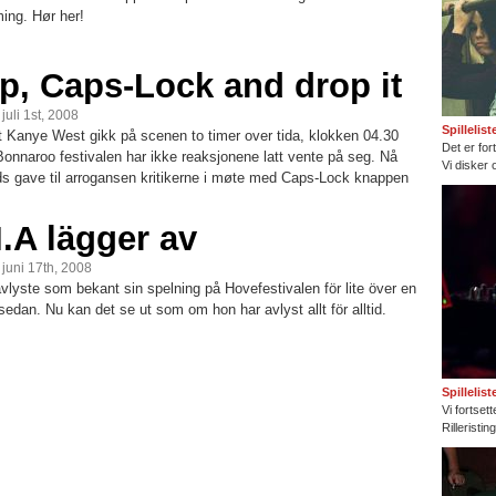
ing. Hør her!
p, Caps-Lock and drop it
 juli 1st, 2008
Spillelis
at Kanye West gikk på scenen to timer over tida, klokken 04.30
Det er fort
Bonnaroo festivalen har ikke reaksjonene latt vente på seg. Nå
Vi disker 
ds gave til arrogansen kritikerne i møte med Caps-Lock knappen
I.A lägger av
, juni 17th, 2008
vlyste som bekant sin spelning på Hovefestivalen för lite över en
edan. Nu kan det se ut som om hon har avlyst allt för alltid.
Spillelis
Vi fortset
Rilleristi