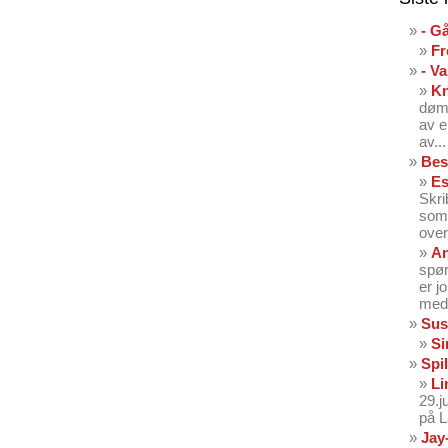
- G
Fr
- V
K
dømt
av e
av...
Bes
Es
Skri
som 
over
An
spør
er j
med 
Sus
Si
Spil
Li
29.
på 
Jay