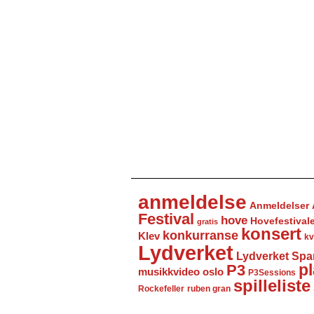
anmeldelse
Anmeldelser
Festival
hove
Hovefestival
gratis
konsert
konkurranse
Klev
kv
Lydverket
Lydverket Spa
P3
pl
musikkvideo
oslo
P3Sessions
spilleliste
Rockefeller
ruben gran