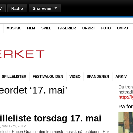
V
Radio
Snarveier
R
MUSIKK
FILM
SPILL
TV-SERIER
URØRT
FOTO
OM P3
SPILLELISTER
FESTIVALGUIDEN
VIDEO
SPANDERER
ARKIV
ordet ‘17. mai’
Du tren
nettrad
http:/
På fo
illeliste torsdag 17. mai
, mai 17th, 2012
mleder Ruben Gran gir deg kun norsk musikk på festdagen. Hør