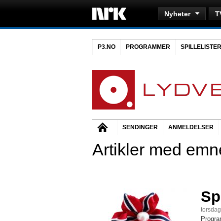
Nyheter
T
P3.NO
PROGRAMMER
SPILLELISTE
SENDINGER
ANMELDELSER
Artikler med emne
Sp
torsdag
Progra