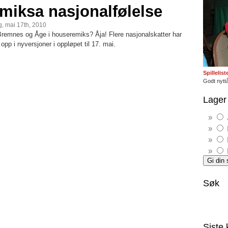
miksa nasjonalfølelse
, mai 17th, 2010
remnes og Åge i houseremiks? Åja! Flere nasjonalskatter har
opp i nyversjoner i oppløpet til 17. mai.
Spillelis
Godt nyttå
Lager 
Søk
Siste