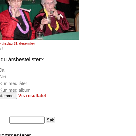
te tirsdag 31. desember
r!
du årsbestelister?
Ja
Nei
Kun med låter
Kun med album
Vis resultatet
 kommentarer