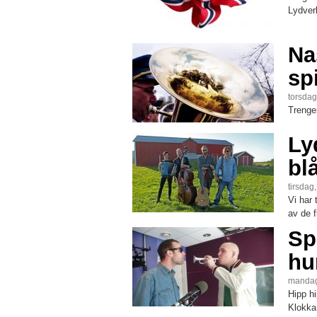
Lydverk
Na
spi
torsdag
Trenge
Ly
blå
tirsdag
Vi har 
av de f
Sp
hu
mandag
Hipp h
Klokka