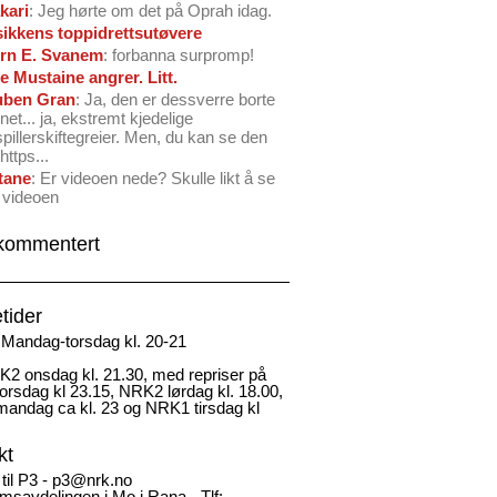
kari
: Jeg hørte om det på Oprah idag.
ikkens toppidrettsutøvere
rn E. Svanem
: forbanna surpromp!
e Mustaine angrer. Litt.
ben Gran
: Ja, den er dessverre borte
net... ja, ekstremt kjedelige
spillerskiftegreier. Men, du kan se den
https...
tane
: Er videoen nede? Skulle likt å se
 videoen
kommentert
tider
Mandag-torsdag kl. 20-21
2 onsdag kl. 21.30, med repriser på
rsdag kl 23.15, NRK2 lørdag kl. 18.00,
andag ca kl. 23 og NRK1 tirsdag kl
kt
 til P3 - p3@nrk.no
msavdelingen i Mo i Rana - Tlf: