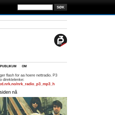
PUBLIKUM
OM
ger flash for aa hoere nettradio. P3
io direktelenke:
/lyd.nrk.no/nrk_radio_p3_mp3_h
rsiden nå