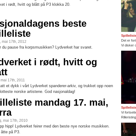
et i rødt, hvitt og blått på P3 klokka 20.
sjonaldagens beste
lleliste
Spillelis
Det er fort
, mai 17th, 2012
Vi disker 
r du pause fra korpsmusikken? Lydverket har svaret.
dverket i rødt, hvitt og
tt
, mai 17th, 2011
tatt et dykk i vårt Lydverket spanderer-arkiv, og trukket opp noen
lotteste norske artistene. God nasjonaldag!
illeliste mandag 17. mai,
Spillelis
rra
Vi fortset
Rilleristi
, mai 17th, 2010
ipp hipp! Lydverket feirer med den beste nye norske musikken.
 åtte på P3.