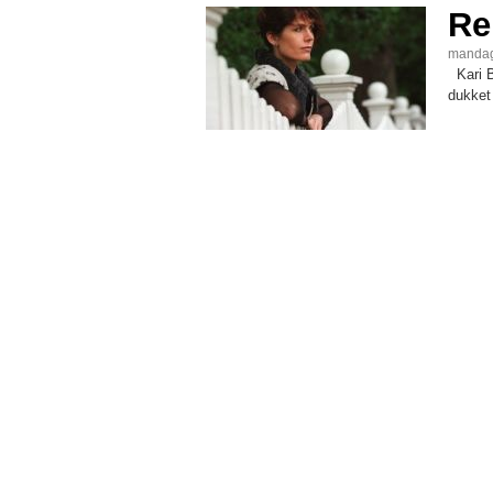
Re
mandag
Kari B
dukket 