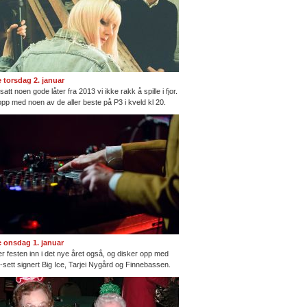
te torsdag 2. januar
satt noen gode låter fra 2013 vi ikke rakk å spille i fjor.
opp med noen av de aller beste på P3 i kveld kl 20.
te onsdag 1. januar
ter festen inn i det nye året også, og disker opp med
ng-sett signert Big Ice, Tarjei Nygård og Finnebassen.