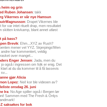
å heim og grin
ed Ruben Johansen
: takk
arg Vikernes er vår nye Hamsun
nutrMagnusson
: Drapet Vikernes ble
 for var intet rituelt drap, men resultatet
n skitten knivkamp, blant annet utløst
t på bass?
pen Brevik
: Ehm...XYZ av Rush?
benten mener vel YYZ. Skjerpings!Men
andre har kommentert, veldig
rasket over mangel...
ders Enger Jensen
: Jada, men du
 jo også i ingressen om folk er enig. Det
o klart at du da kommer til å få lassevis
sv...
anne gjør Alicia
mon Lopez
: Nei! kor ble videoen av?
leliste onsdag 26. juni
ne Ira
: No Age spiller også i Bergen lør
juni! Sammen med The Fresh & Onlys
Landmark!
-Z saksøkes for bok