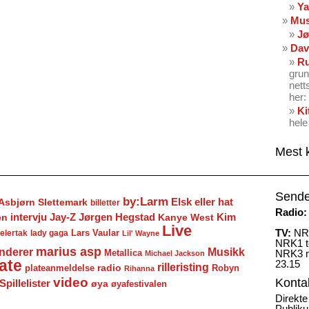
Ya
Mus
Jø
Dav
Ru
grun
nett
her: 
Ki
hele
Mest 
Sende
by:Larm
Elsk eller hat
Asbjørn Slettemark
billetter
Radio:
Jay-Z
Jørgen Hegstad
en
intervju
Kanye West
Kim
Live
TV:
NRK
Lars Vaular
lady gaga
elertak
Lil' Wayne
NRK1 to
marius asp
nderer
Musikk
Metallica
NRK3 m
Michael Jackson
ate
23.15
rilleristing
radio
plateanmeldelse
Robyn
Rihanna
video
Konta
Spillelister
øya
øyafestivalen
Direkte
Publiku