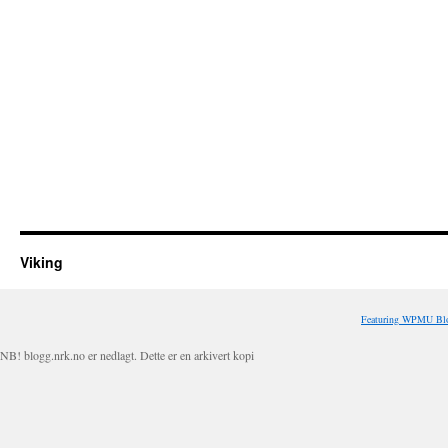
Viking
Featuring WPMU Blo
NB! blogg.nrk.no er nedlagt. Dette er en arkivert kopi