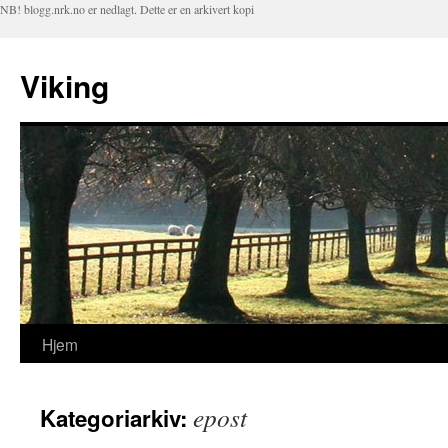
NB! blogg.nrk.no er nedlagt. Dette er en arkivert kopi
Viking
Hjem
Hopp
til
epost
Kategoriarkiv:
innhold