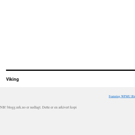
Viking
Featuring WPMU Blo
NB! blogg.nrk.no er nedlagt. Dette er en arkivert kopi