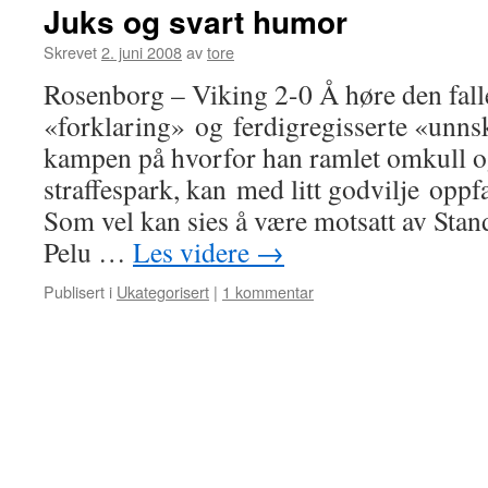
Juks og svart humor
Skrevet
2. juni 2008
av
tore
Rosenborg – Viking 2-0 Å høre den fall
«forklaring» og ferdigregisserte «unns
kampen på hvorfor han ramlet omkull o
straffespark, kan med litt godvilje oppf
Som vel kan sies å være motsatt av Sta
Pelu …
Les videre
→
Publisert i
Ukategorisert
|
1 kommentar