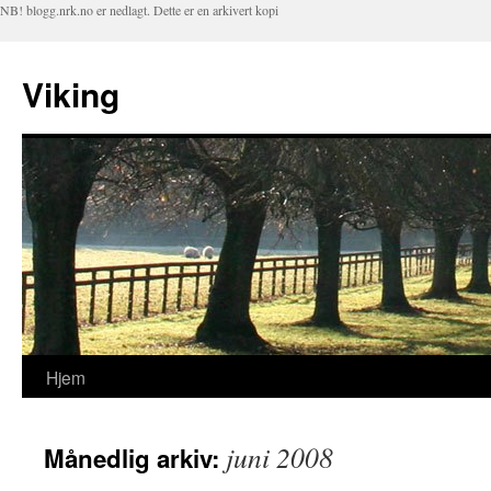
NB! blogg.nrk.no er nedlagt. Dette er en arkivert kopi
Viking
Hjem
Hopp
til
juni 2008
Månedlig arkiv:
innhold