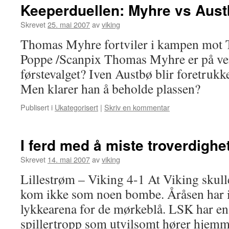
Keeperduellen: Myhre vs Aus
Skrevet
25. mai 2007
av
viking
Thomas Myhre fortviler i kampen mot T
Poppe /Scanpix Thomas Myhre er på vei 
førstevalget? Iven Austbø blir foretrukk
Men klarer han å beholde plassen?
Publisert i
Ukategorisert
|
Skriv en kommentar
I ferd med å miste troverdighe
Skrevet
14. mai 2007
av
viking
Lillestrøm – Viking 4-1 At Viking skull
kom ikke som noen bombe. Åråsen har i
lykkearena for de mørkeblå. LSK har en
spillertropp som utvilsomt hører hjemm