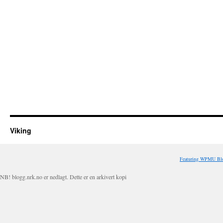
Viking
Featuring WPMU Blo
NB! blogg.nrk.no er nedlagt. Dette er en arkivert kopi