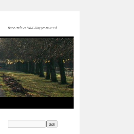
Bare enda et NRK-blogger-nettsted