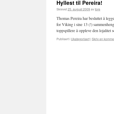
Hyllest til Pereira!
Skrevet
25. august 2009
av
tore
Thomas Pereira har besluttet å legge
for Viking i sine 13 (!) sammenheng
toppspillere å oppleve den lojalite
Publisert i
Ukategorisert
|
Skriv en komme