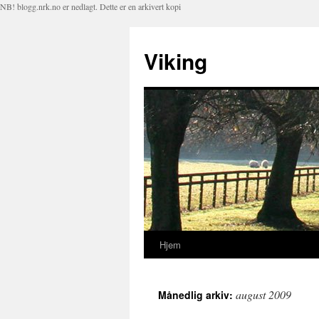
NB! blogg.nrk.no er nedlagt. Dette er en arkivert kopi
Viking
Hjem
Hopp
til
august 2009
Månedlig arkiv:
innhold