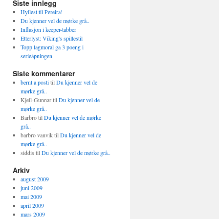
Siste innlegg
Hyllest til Pereira!
Du kjenner vel de mørke grå..
Inflasjon i keeper-tabber
Etterlyst: Viking's spillestil
Topp lagmoral ga 3 poeng i
serieåpningen
Siste kommentarer
bernt a posti
til
Du kjenner vel de
mørke grå..
Kjell-Gunnar
til
Du kjenner vel de
mørke grå..
Barbro
til
Du kjenner vel de mørke
grå..
barbro vanvik
til
Du kjenner vel de
mørke grå..
siddis
til
Du kjenner vel de mørke grå..
Arkiv
august 2009
juni 2009
mai 2009
april 2009
mars 2009