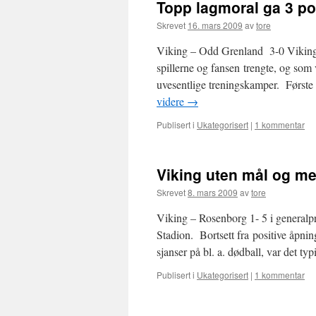
Topp lagmoral ga 3 po
Skrevet
16. mars 2009
av
tore
Viking – Odd Grenland 3-0 Vikings
spillerne og fansen trengte, og som v
uvesentlige treningskamper. Først
videre
→
Publisert i
Ukategorisert
|
1 kommentar
Viking uten mål og m
Skrevet
8. mars 2009
av
tore
Viking – Rosenborg 1- 5 i generalpr
Stadion. Bortsett fra positive åpni
sjanser på bl. a. dødball, var det
Publisert i
Ukategorisert
|
1 kommentar