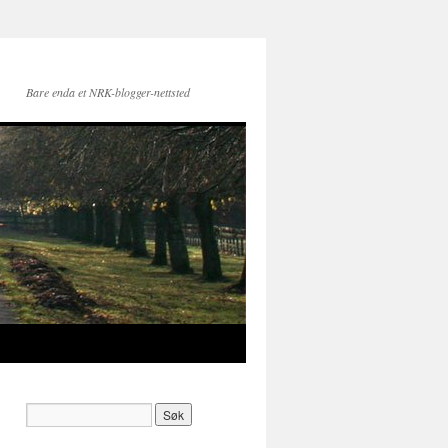
Bare enda et NRK-blogger-nettsted