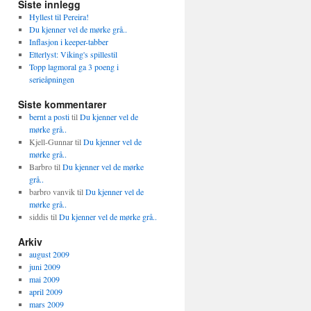
Siste innlegg
Hyllest til Pereira!
Du kjenner vel de mørke grå..
Inflasjon i keeper-tabber
Etterlyst: Viking's spillestil
Topp lagmoral ga 3 poeng i
serieåpningen
Siste kommentarer
bernt a posti
til
Du kjenner vel de
mørke grå..
Kjell-Gunnar
til
Du kjenner vel de
mørke grå..
Barbro
til
Du kjenner vel de mørke
grå..
barbro vanvik
til
Du kjenner vel de
mørke grå..
siddis
til
Du kjenner vel de mørke grå..
Arkiv
august 2009
juni 2009
mai 2009
april 2009
mars 2009