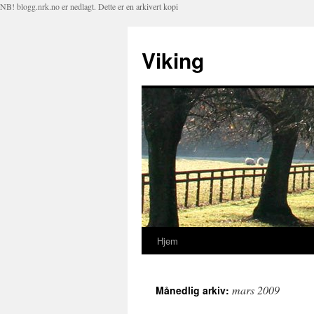
NB! blogg.nrk.no er nedlagt. Dette er en arkivert kopi
Viking
Hjem
Hopp
til
mars 2009
Månedlig arkiv:
innhold