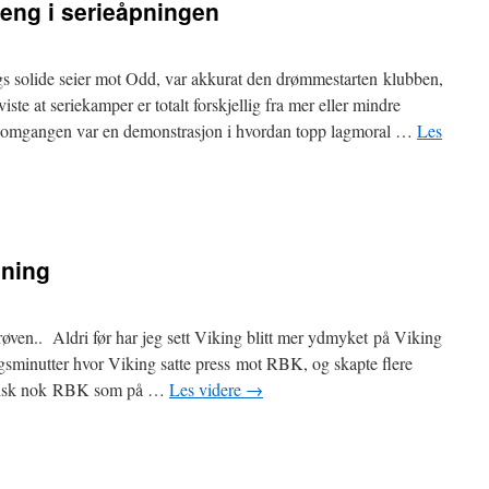
eng i serieåpningen
 solide seier mot Odd, var akkurat den drømmestarten klubben,
iste at seriekamper er totalt forskjellig fra mer eller mindre
e omgangen var en demonstrasjon i hvordan topp lagmoral …
Les
ening
øven.. Aldri før har jeg sett Viking blitt mer ydmyket på Viking
ngsminutter hvor Viking satte press mot RBK, og skapte flere
 typisk nok RBK som på …
Les videre
→