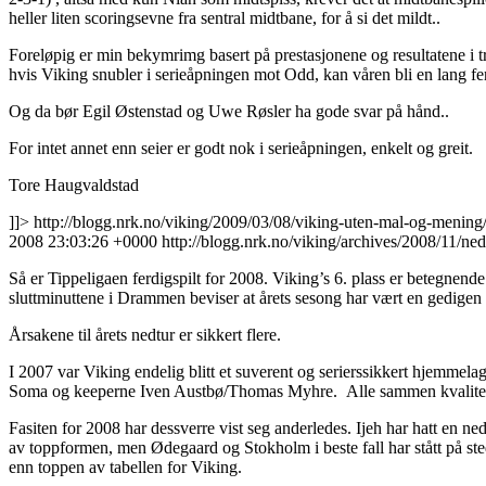
heller liten scoringsevne fra sentral midtbane, for å si det mildt..
Foreløpig er min bekymrimg basert på prestasjonene og resultatene i 
hvis Viking snubler i serieåpningen mot Odd, kan våren bli en lang fe
Og da bør Egil Østenstad og Uwe Røsler ha gode svar på hånd..
For intet annet enn seier er godt nok i serieåpningen, enkelt og greit.
Tore Haugvaldstad
]]>
http://blogg.nrk.no/viking/2009/03/08/viking-uten-mal-og-mening/
2008 23:03:26 +0000
http://blogg.nrk.no/viking/archives/2008/11/ne
Så er Tippeligaen ferdigspilt for 2008. Viking’s 6. plass er betegnende 
sluttminuttene i Drammen beviser at årets sesong har vært en gedigen 
Årsakene til årets nedtur er sikkert flere.
I 2007 var Viking endelig blitt et suverent og serierssikkert hjemmel
Soma og keeperne Iven Austbø/Thomas Myhre. Alle sammen kvalitetsspi
Fasiten for 2008 har dessverre vist seg anderledes. Ijeh har hatt en ned
av toppformen, men Ødegaard og Stokholm i beste fall har stått på sted
enn toppen av tabellen for Viking.