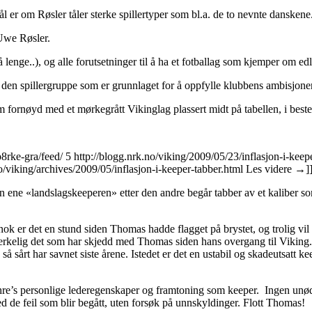
 er om Røsler tåler sterke spillertyper som bl.a. de to nevnte danskene. 
 Uwe Røsler.
enge..), og alle forutsetninger til å ha et fotballag som kjemper om edl
t den spillergruppe som er grunnlaget for å oppfylle klubbens ambisjoner 
m fornøyd med et mørkegrått Vikinglag plassert midt på tabellen, i beste
8rke-gra/feed/
5
http://blogg.nrk.no/viking/2009/05/23/inflasjon-i-keep
o/viking/archives/2009/05/inflasjon-i-keeper-tabber.html
Les videre
→
]
n ene «landslagskeeperen» etter den andre begår tabber av et kaliber som
gnok er det en stund siden Thomas hadde flagget på brystet, og trolig
rkelig det som har skjedd med Thomas siden hans overgang til Viking. 
å sårt har savnet siste årene. Istedet er det en ustabil og skadeutsatt 
hre’s personlige lederegenskaper og framtoning som keeper. Ingen unø
d de feil som blir begått, uten forsøk på unnskyldinger. Flott Thomas!