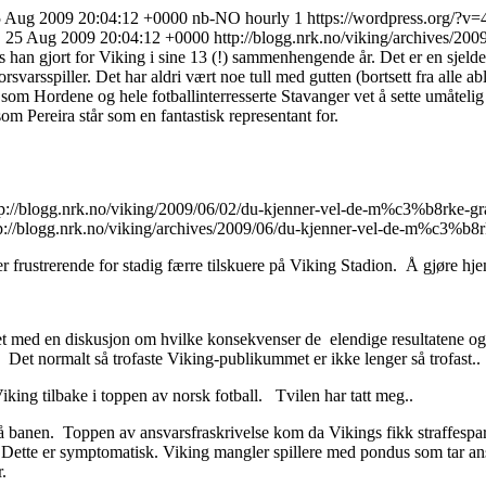
5 Aug 2009 20:04:12 +0000
nb-NO
hourly
1
https://wordpress.org/?v=
, 25 Aug 2009 20:04:12 +0000
http://blogg.nrk.no/viking/archives/2009/
ats han gjort for Viking i sine 13 (!) sammenhengende år. Det er en sje
rsvarsspiller. Det har aldri vært noe tull med gutten (bortsett fra alle a
Hordene og hele fotballinterresserte Stavanger vet å sette umåtelig pri
om Pereira står som en fantastisk representant for.
tp://blogg.nrk.no/viking/2009/06/02/du-kjenner-vel-de-m%c3%b8rke-gr
p://blogg.nrk.no/viking/archives/2009/06/du-kjenner-vel-de-m%c3%b8r
m er frustrerende for stadig færre tilskuere på Viking Stadion. Å gjøre h
get med en diskusjon om hvilke konsekvenser de elendige resultatene og 
 Det normalt så trofaste Viking-publikummet er ikke lenger så trofast..
iking tilbake i toppen av norsk fotball. Tvilen har tatt meg..
nde på banen. Toppen av ansvarsfraskrivelse kom da Vikings fikk straffe
et? Dette er symptomatisk. Viking mangler spillere med pondus som tar 
.