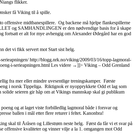
Niangs flikker.
sker få Viking til å spille.
lst to offensive midtbanespillere. Og backene må hjelpe flankespillerne
at LAGSPILLET og SAMHANDLINGEN er den nødvendige basis for å skape
g fortsatt er alt for mye avhengig om Alexander Ødegård har en god
 det vi fikk servert mot Start sist helg.
i-serieapningen/
http://blogg.nrk.no/viking/2009/03/16/topp-lagmoral-
poeng-i-serieapningen.html
Les videre
→
]]>
Viking – Odd Grenland
ellig fra mer eller mindre uvesentlige treningskamper. Første
 poeng i norsk Tippeliga. Riktignok er nyopprykkete Odd et lag som
 solide seieren gir håp om at Vikings mannskap skal gi publikum
oeng og at laget viste forbilledlig lagmoral både i forsvar og
sse ballen i mål etter flere returer i feltet. Kanonbra!
king skal til Åråsen og Lillestrøm neste helg. Først da får vi et svar på
se offensive kvaliteter og vinner vilje a la 1. omgangen mot Odd