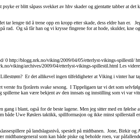
st psyke er blitt såpass svekket av hhv skader og gjentatte tabber at d
t det tar lengre tid å trene opp en kropp etter skade, dess eldre han er.
å rad. Og så får han og vi krysse fingrene for at hode, skulder, kne og 
ed/
0
http://blogg.nrk.no/viking/2009/04/05/etterlyst-vikings-spillestil/
ht
rk.no/viking/archives/2009/04/etterlyst-vikings-spillestil.html
Les vider
Lillestrøm? Er det allikevel ingen tilfeldigheter at Viking i vinter har 
et verste fra fjorårets svake sesong. I Tippeligaen tar vi det som selvfølg
ng spillerne kan være bekjent av den innsats og innstilling som vi var 
den gang i blant, også for de beste lagene. Men jeg sitter med en følels
 både Uwe Røslers taktikk, spillformasjon og ikke minst spillerstall er 
ssespillere på landslagsnivå, spesielt på midtbanen. Jone, Birkir og And
itær midtbanegeneral som kan både piske og beholde roen, var påfallende 