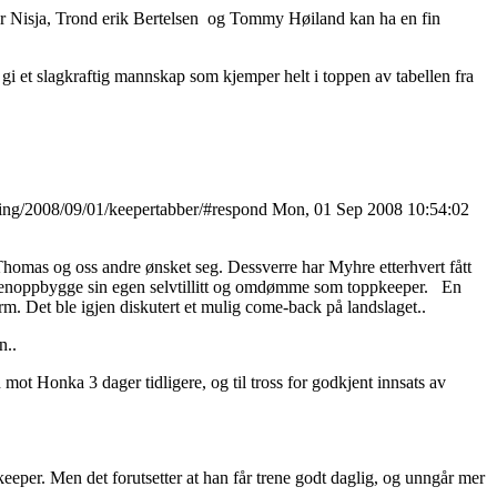
idar Nisja, Trond erik Bertelsen og Tommy Høiland kan ha en fin
 gi et slagkraftig mannskap som kjemper helt i toppen av tabellen fra
iking/2008/09/01/keepertabber/#respond
Mon, 01 Sep 2008 10:54:02
Thomas og oss andre ønsket seg. Dessverre har Myhre etterhvert fått
å gjenoppbygge sin egen selvtillitt og omdømme som toppkeeper. En
rm. Det ble igjen diskutert et mulig come-back på landslaget..
n..
mot Honka 3 dager tidligere, og til tross for godkjent innsats av
eeper. Men det forutsetter at han får trene godt daglig, og unngår mer