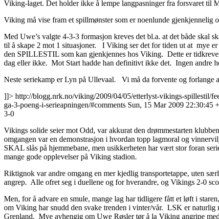
Viking-laget. Det holder ikke å lempe langpasninger fra forsvaret til M
Viking må vise fram et spillmønster som er noenlunde gjenkjennelig og 
Med Uwe’s valgte 4-3-3 formasjon kreves det bl.a. at det både skal skap
til å skape 2 mot 1 situasjoner. I Viking ser det for tiden ut at 
den SPILLESTIL som kan gjenkjennes hos Viking. Dette er tidkrevende
dag eller ikke. Mot Start hadde han definitivt ikke det. Ingen andre 
Neste seriekamp er Lyn på Ullevaal. Vi må da forvente og forlange at sp
]]>
http://blogg.nrk.no/viking/2009/04/05/etterlyst-vikings-spillestil/fe
ga-3-poeng-i-serieapningen/#comments
Sun, 15 Mar 2009 22:30:45 
3-0
Vikings solide seier mot Odd, var akkurat den drømmestarten klubben, s
omgangen var en demonstrasjon i hvordan topp lagmoral og vinnervilje
SKAL slås på hjemmebane, men usikkerheten har vært stor foran seri
mange gode opplevelser på Viking stadion.
Riktignok var andre omgang en mer kjedlig transportetappe, uten særlig
angrep. Alle ofret seg i duellene og for hverandre, og Vikings 2-0 scor
Men, for å advare en smule, mange lag har tidligere fått et løft i staren
om Viking har snudd den svake trenden i vinter/vår. LSK er naturlig n
Grenland. Mye avhengig om Uwe Røsler tør å la Viking angripe med 