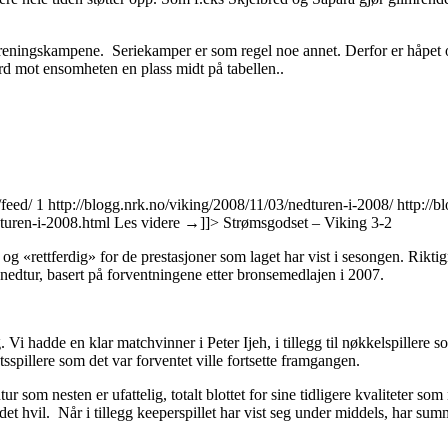
treningskampene. Seriekamper er som regel noe annet. Derfor er håpet o
rd mot ensomheten en plass midt på tabellen..
feed/
1
http://blogg.nrk.no/viking/2008/11/03/nedturen-i-2008/
http://
dturen-i-2008.html
Les videre
→
]]>
Strømsgodset – Viking 3-2
og «rettferdig» for de prestasjoner som laget har vist i sesongen. Riktign
nedtur, basert på forventningene etter bronsemedlajen i 2007.
ag. Vi hadde en klar matchvinner i Peter Ijeh, i tillegg til nøkkelspil
llere som det var forventet ville fortsette framgangen.
tur som nesten er ufattelig, totalt blottet for sine tidligere kvaliteter 
et hvil. Når i tillegg keeperspillet har vist seg under middels, har summ