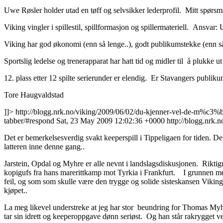
Uwe Røsler holder utad en tøff og selvsikker lederprofil. Mitt spørsmål
Viking vingler i spillestil, spillformasjon og spillermateriell. Ansvar:
Viking har god økonomi (enn så lenge..), godt publikumstekke (enn så l
Sportslig ledelse og trenerapparat har hatt tid og midler til å plukke u
12. plass etter 12 spilte serierunder er elendig. Er Stavangers publiku
Tore Haugvaldstad
]]>
http://blogg.nrk.no/viking/2009/06/02/du-kjenner-vel-de-m%c3%b
tabber/#respond
Sat, 23 May 2009 12:02:36 +0000
http://blogg.nrk.n
Det er bemerkelsesverdig svakt keeperspill i Tippeligaen for tiden. De
latteren inne denne gang..
Jarstein, Opdal og Myhre er alle nevnt i landslagsdiskusjonen. Rikti
kopigufs fra hans marerittkamp mot Tyrkia i Frankfurt. I grunnen me
feil, og som som skulle være den trygge og solide sisteskansen Viking s
kjøpet..
La meg likevel understreke at jeg har stor beundring for Thomas My
tar sin idrett og keeperoppgave dønn seriøst. Og han står rakrygget ve