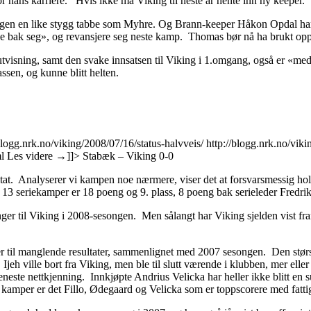
or hans karriere. Hvis ikke må Viking til neste år hente inn ny keeper.
en en like stygg tabbe som Myhre. Og Brann-keeper Håkon Opdal har he
ilene bak seg», og revansjere seg neste kamp. Thomas bør nå ha brukt op
tvisning, samt den svake innsatsen til Viking i 1.omgang, også er «me
assen, og kunne blitt helten.
/blogg.nrk.no/viking/2008/07/16/status-halvveis/
http://blogg.nrk.no/vik
l
Les videre
→
]]>
Stabæk – Viking 0-0
ltat. Analyserer vi kampen noe nærmere, viser det at forsvarsmessig hold
er 13 seriekamper er 18 poeng og 9. plass, 8 poeng bak serieleder Fredrik
ger til Viking i 2008-sesongen. Men sålangt har Viking sjelden vist fram
saker til manglende resultater, sammenlignet med 2007 sesongen. Den størs
eh ville bort fra Viking, men ble til slutt værende i klubben, mer eller
eneste nettkjenning. Innkjøpte Andrius Velicka har heller ikke blitt en s
 13 kamper er det Fillo, Ødegaard og Velicka som er toppscorere med fatti