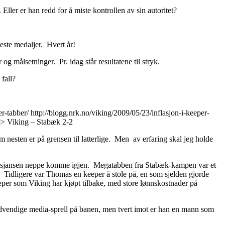
Eller er han redd for å miste kontrollen av sin autoritet?
este medaljer. Hvert år!
og målsetninger. Pr. idag står resultatene til stryk.
 fall?
er-tabber/
http://blogg.nrk.no/viking/2009/05/23/inflasjon-i-keeper-
]>
Viking – Stabæk 2-2
 nesten er på grensen til latterlige. Men av erfaring skal jeg holde
 vil sjansen neppe komme igjen. Megatabben fra Stabæk-kampen var et
Tidligere var Thomas en keeper å stole på, en som sjelden gjorde
keeper som Viking har kjøpt tilbake, med store lønnskostnader på
dvendige media-sprell på banen, men tvert imot er han en mann som