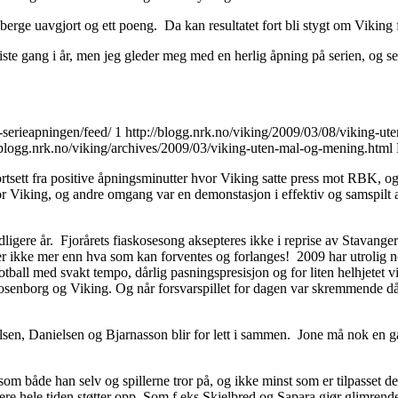
erge uavgjort og ett poeng. Da kan resultatet fort bli stygt om Viking 
 siste gang i år, men jeg gleder meg med en herlig åpning på serien, og s
-serieapningen/feed/
1
http://blogg.nrk.no/viking/2009/03/08/viking-u
/blogg.nrk.no/viking/archives/2009/03/viking-uten-mal-og-mening.html
rtsett fra positive åpningsminutter hvor Viking satte press mot RBK, og
 for Viking, og andre omgang var en demonstasjon i effektiv og samspilt
idligere år. Fjorårets fiaskosesong aksepteres ikke i reprise av Stavang
er ikke mer enn hva som kan forventes og forlanges! 2009 har utrolig no
ll med svakt tempo, dårlig pasningspresisjon og for liten helhjetet vilj
osenborg og Viking. Og når forsvarspillet for dagen var skremmende dårl
uelsen, Danielsen og Bjarnasson blir for lett i sammen. Jone må nok en 
om både han selv og spillerne tror på, og ikke minst som er tilpasset det
lere hele tiden støtter opp. Som f.eks Skjelbred og Sapara gjør glimren