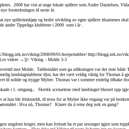
t pleies. 2008 har vist at unge lokale spillere som Andre Danielsen, V
ye forsterkningen til neste år.
at nye spillerinnkjøp og bedre utvikling av egne spillere tilsammen skal
 de andre Tippeliga klubbene i 2009 som i år .
p://blogg.nrk.no/viking/2008/09/01/keepertabber/
http://blogg.nrk.no/v
Les videre
→
]]>
Viking – Molde 3-3
 overtid mot Molde. Tabbemålet som ga utlikningen var det siste både 
mmelig landslagstabbene ifjor, har det vært veldig viktig for Thomas 
rt til solide og trygge Myhre. Thomas var i sommer endelig tilbake ifo
ade i 1. omgang.. Skrekk scenariene med landslaget blusset opp igje
t han ble friskmeldt, til tross for at Myhre ikke engang var på benken 
e spørsmålet : Hva nå, Thomas? Klarer du å reise deg nok en gang?
ngen ungdom lenger, men kan fortsatt ha et par sesonger igjen som toppk