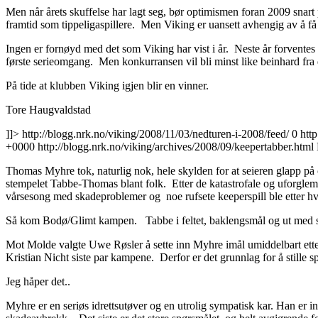
Men når årets skuffelse har lagt seg, bør optimismen foran 2009 snar
framtid som tippeligaspillere. Men Viking er uansett avhengig av å få n
Ingen er fornøyd med det som Viking har vist i år. Neste år forventes 
første serieomgang. Men konkurransen vil bli minst like beinhard fra
På tide at klubben Viking igjen blir en vinner.
Tore Haugvaldstad
]]>
http://blogg.nrk.no/viking/2008/11/03/nedturen-i-2008/feed/
0
htt
+0000
http://blogg.nrk.no/viking/archives/2008/09/keepertabber.html
Thomas Myhre tok, naturlig nok, hele skylden for at seieren glapp på
stempelet Tabbe-Thomas blant folk. Etter de katastrofale og uforgle
vårsesong med skadeproblemer og noe rufsete keeperspill ble etter hve
Så kom Bodø/Glimt kampen. Tabbe i feltet, baklengsmål og ut med sk
Mot Molde valgte Uwe Røsler å sette inn Myhre imål umiddelbart etter a
Kristian Nicht siste par kampene. Derfor er det grunnlag for å still
Jeg håper det..
Myhre er en seriøs idrettsutøver og en utrolig sympatisk kar. Han er i