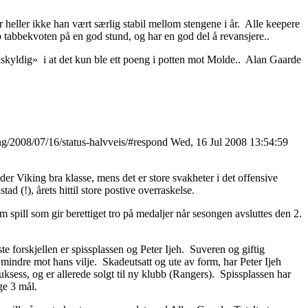
ller ikke han vært særlig stabil mellom stengene i år. Alle keepere
p tabbekvoten på en god stund, og har en god del å revansjere..
dskyldig» i at det kun ble ett poeng i potten mot Molde.. Alan Gaarde
ing/2008/07/16/status-halvveis/#respond
Wed, 16 Jul 2008 13:54:59
er Viking bra klasse, mens det er store svakheter i det offensive
stad (!), årets hittil store postive overraskelse.
 spill som gir berettiget tro på medaljer når sesongen avsluttes den 2.
te forskjellen er spissplassen og Peter Ijeh. Suveren og giftig
 mindre mot hans vilje. Skadeutsatt og ute av form, har Peter Ijeh
uksess, og er allerede solgt til ny klubb (Rangers). Spissplassen har
ge 3 mål.