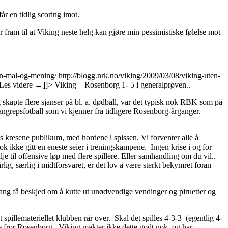
får en tidlig scoring imot.
er fram til at Viking neste helg kan gjøre min pessimistiske følelse mot
ten-mal-og-mening/
http://blogg.nrk.no/viking/2009/03/08/viking-uten-
Les videre
→
]]>
Viking – Rosenborg 1- 5 i generalprøven..
 skapte flere sjanser på bl. a. dødball, var det typisk nok RBK som på
 angrepsfotball som vi kjenner fra tidligere Rosenborg-årganger.
ers kresene publikum, med hordene i spissen. Vi forventer alle å
k ikke gitt en eneste seier i treningskampene. Ingen krise i og for
e til offensive løp med flere spillere. Eller samhandling om du vil..
ig, særlig i midtforsvaret, er det lov å være sterkt bekymret foran
gang få beskjed om å kutte ut unødvendige vendinger og piruetter og
 spillemateriellet klubben rår over. Skal det spilles 4-3-3 (egentlig 4-
de fror Rosenborg. Viking makter ikke dette godt nok, og har