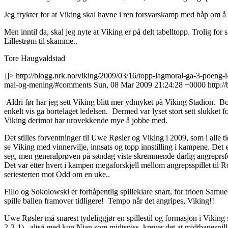
Jeg frykter for at Viking skal havne i ren forsvarskamp med håp om å b
Men inntil da, skal jeg nyte at Viking er på delt tabelltopp. Trolig for
Lillestrøm til skamme..
Tore Haugvaldstad
]]>
http://blogg.nrk.no/viking/2009/03/16/topp-lagmoral-ga-3-poeng-i
mal-og-mening/#comments
Sun, 08 Mar 2009 21:24:28 +0000
http:/
Aldri før har jeg sett Viking blitt mer ydmyket på Viking Stadion. Bo
enkelt vis ga bortelaget ledelsen. Dermed var lyset stort sett slukket
Viking derimot har urovekkende mye å jobbe med.
Det stilles forventninger til Uwe Røsler og Viking i 2009, som i alle t
se Viking med vinnervilje, innsats og topp innstilling i kampene. Det 
seg, men generalprøven på søndag viste skremmende dårlig angreprsfotba
Det var etter hvert i kampen megaforskjell mellom angrepsspillet til R
seriesterten mot Odd om en uke..
Fillo og Sokolowski er forhåpentlig spilleklare snart, for trioen Sam
spille ballen framover tidligere! Tempo når det angripes, Viking!!
Uwe Røsler må snarest tydeliggjør en spillestil og formasjon i Viking s
2-3-1) , altså med kun Nian som midtspiss, krever det at midtbanespil