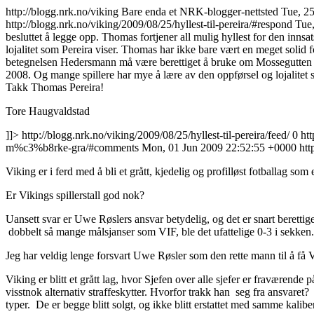
http://blogg.nrk.no/viking
Bare enda et NRK-blogger-nettsted
Tue, 2
http://blogg.nrk.no/viking/2009/08/25/hyllest-til-pereira/#respond
Tue
besluttet å legge opp. Thomas fortjener all mulig hyllest for den inns
lojalitet som Pereira viser. Thomas har ikke bare vært en meget solid fo
betegnelsen Hedersmann må være berettiget å bruke om Mossegutten som 
2008. Og mange spillere har mye å lære av den oppførsel og lojalitet s
Takk Thomas Pereira!
Tore Haugvaldstad
]]>
http://blogg.nrk.no/viking/2009/08/25/hyllest-til-pereira/feed/
0
ht
m%c3%b8rke-gra/#comments
Mon, 01 Jun 2009 22:52:55 +0000
htt
Viking er i ferd med å bli et grått, kjedelig og profilløst fotballag so
Er Vikings spillerstall god nok?
Uansett svar er Uwe Røslers ansvar betydelig, og det er snart beretti
dobbelt så mange målsjanser som VIF, ble det ufattelige 0-3 i sekken.
Jeg har veldig lenge forsvart Uwe Røsler som den rette mann til å få V
Viking er blitt et grått lag, hvor Sjefen over alle sjefer er fravære
visstnok alternativ straffeskytter. Hvorfor trakk han seg fra ansvar
typer. De er begge blitt solgt, og ikke blitt erstattet med samme kaliber