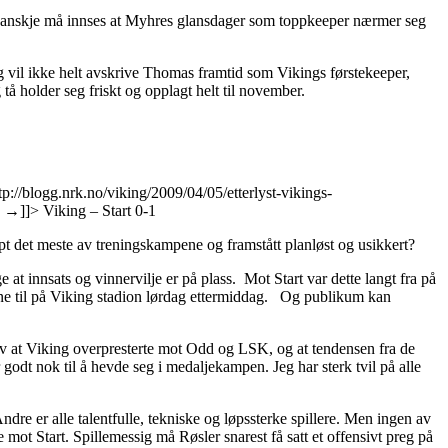
et kanskje må innses at Myhres glansdager som toppkeeper nærmer seg
 Jeg vil ikke helt avskrive Thomas framtid som Vikings førstekeeper,
tå holder seg friskt og opplagt helt til november.
tp://blogg.nrk.no/viking/2009/04/05/etterlyst-vikings-
e
→
]]>
Viking – Start 0-1
tapt det meste av treningskampene og framstått planløst og usikkert?
e at innsats og vinnervilje er på plass. Mot Start var dette langt fra på
vitne til på Viking stadion lørdag ettermiddag. Og publikum kan
e av at Viking overpresterte mot Odd og LSK, og at tendensen fra de
godt nok til å hevde seg i medaljekampen. Jeg har sterk tvil på alle
re er alle talentfulle, tekniske og løpssterke spillere. Men ingen av
mot Start. Spillemessig må Røsler snarest få satt et offensivt preg på