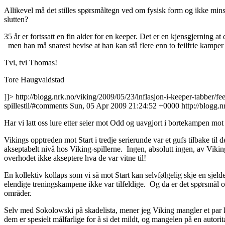
Allikevel må det stilles spørsmåltegn ved om fysisk form og ikke min
slutten?
35 år er fortssatt en fin alder for en keeper. Det er en kjensgjerning a
men han må snarest bevise at han kan stå flere enn to feilfrie kamper p
Tvi, tvi Thomas!
Tore Haugvaldstad
]]>
http://blogg.nrk.no/viking/2009/05/23/inflasjon-i-keeper-tabber/fe
spillestil/#comments
Sun, 05 Apr 2009 21:24:52 +0000
http://blogg.n
Har vi latt oss lure etter seier mot Odd og uavgjort i bortekampen mot 
Vikings opptreden mot Start i tredje serierunde var et gufs tilbake til d
akseptabelt nivå hos Viking-spillerne. Ingen, absolutt ingen, av Viki
overhodet ikke akseptere hva de var vitne til!
En kollektiv kollaps som vi så mot Start kan selvfølgelig skje en sjel
elendige treningskampene ikke var tilfeldige. Og da er det spørsmål om
områder.
Selv med Sokolowski på skadelista, mener jeg Viking mangler et par kla
dem er spesielt målfarlige for å si det mildt, og mangelen på en autor