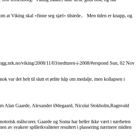
m at Viking skal «finne seg sjæl» tilstede.. Men tiden er knapp, og
blogg.nrk.no/viking/2008/11/03/nedturen-i-2008/#respond
Sun, 02 Nov
ok var det helt til slutt et ørlite håp om medalje, men kollapsen i
lere som Alan Gaarde, Alexander Ødegaard, Nicolai Stokholm,Ragnvald
som notorisk målscorer. Gaarde og Soma har heller ikke vært i nærheten
en av svakere spillerkvaliteter resultert i plassering nærmere midten