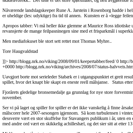
skadeavbrekk.. Det siste er det store spørsmålet, og helt avgjørende f
Nåværende landslagskeeper Rune A. Jarstein i Rosenborg hadde i helg
er uheldige (les: udyktige) fra tid til annen. Kunsten er å «legge fe
Apropos tabber: Vi må heller ikke glemme at Maurice Ross idiotiske u
revansjerte de mange feilpasninegen sine med et frisparkmål i superkl
Men mediafokuset ble stort sett rettet mot Thomas Myhre..
Tore Haugvaldstad
]]>
http://blogg.nrk.no/viking/2008/09/01/keepertabber/feed/
0
http:/
+0000
http://blogg.nrk.no/viking/archives/2008/07/status-halvveis.htm
Uavgjort borte mot serieleder Stabæk er i utgangspunktet et greit resu
spillet, hvor det knapt ble skapt en eneste reell målsjanse. Status ett
Fjorårets gledelige bronsemedalje ga grunnlag for nye store forventnin
november.
Ser vi på laget og spiller for spiller er det ikke vanskelig å finne år
målscorer hele 2007-sesongen igjennom. Så kom turbulensen i vinter. Ij
dessverre vært en stor skuffelse for Stavangers publikum i år, uten en 
med andre ord vært en skikkelig achilleshæl, og det sier sitt at etter