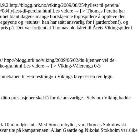
4.9.2
http://blogg.nrk.no/viking/2009/08/25/hyllest-til-pereira/
08/hyllest-til-pereira.html
Les videre
→
]]>
Thomas Pereira har
ldenhet blant dagens mange bortskjemte toppspillere å oppleve den
blegøyene og «stunts» han har stått ansvarlig for i garderoben!), og
s på. Det var fortjent at Thomas ble kåret til Årets Vikingspiller i
a/
http://blogg.nrk.no/viking/2009/06/02/du-kjenner-vel-de-
ke-gra.html
Les videre
→
]]>
Viking-Vålerenga 0-3
jemmebanen til «en festning» i Vikings favør er en ren løgn.
ditto prestasjoner skal få for de ansvarlige. Selv om Viking hadde
spark 10 min. før slutt. Med Soma utbyttet, var Thomas Sokolowski
ansvar ute på kamparenaen. Allan Gaarde og Nikolai Stokholm var slike