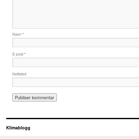
Navn
*
E-post
*
Nettsted
Klimablogg