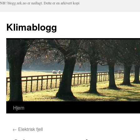
NB! blogg.nrk.no er nedlagt. Dette er en arkivert kopi
Klimablogg
Hjem
Hopp
til
←
Elektrisk fjell
innhold