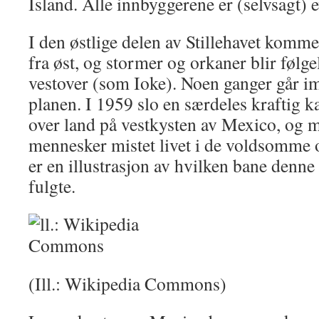
Island. Alle innbyggerene er (selvsagt) e
I den østlige delen av Stillehavet komm
fra øst, og stormer og orkaner blir følge
vestover (som Ioke). Noen ganger går imi
planen. I 1959 slo en særdeles kraftig k
over land på vestkysten av Mexico, og 
mennesker mistet livet i de voldsomme
er en illustrasjon av hvilken bane denn
fulgte.
(Ill.: Wikipedia Commons)