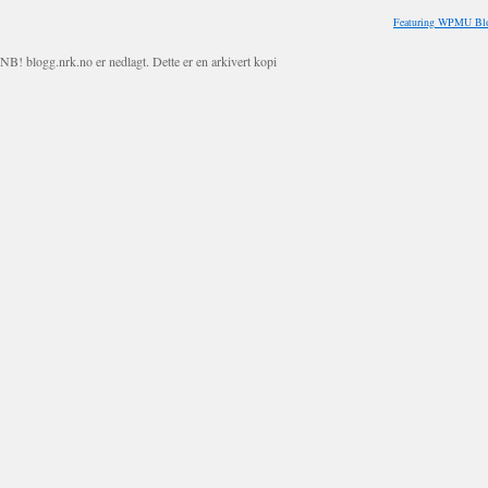
Featuring WPMU Blo
NB! blogg.nrk.no er nedlagt. Dette er en arkivert kopi