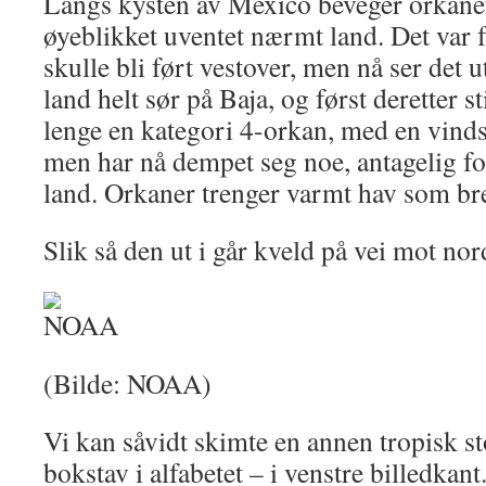
Langs kysten av Mexico beveger orkane
øyeblikket uventet nærmt land. Det var f
skulle bli ført vestover, men nå ser det ut 
land helt sør på Baja, og først deretter s
lenge en kategori 4-orkan, med en vinds
men har nå dempet seg noe, antagelig fo
land. Orkaner trenger varmt hav som bre
Slik så den ut i går kveld på vei mot no
(Bilde: NOAA)
Vi kan såvidt skimte en annen tropisk st
bokstav i alfabetet – i venstre billedkan