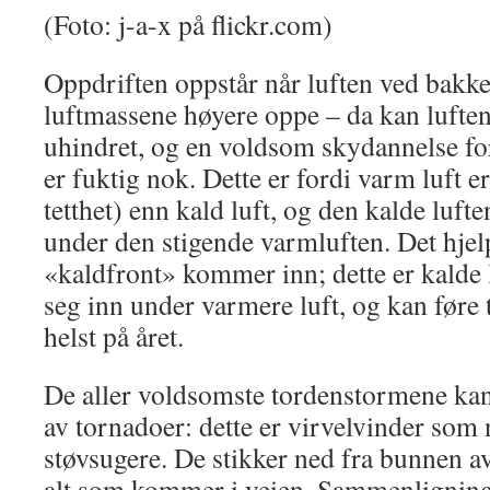
(Foto: j-a-x på flickr.com)
Oppdriften oppstår når luften ved bakk
luftmassene høyere oppe – da kan luften 
uhindret, og en voldsom skydannelse f
er fuktig nok. Dette er fordi varm luft er
tetthet) enn kald luft, og den kalde luft
under den stigende varmluften. Det hjel
«kaldfront» kommer inn; dette er kalde
seg inn under varmere luft, og kan føre 
helst på året.
De aller voldsomste tordenstormene kan 
av tornadoer: dette er virvelvinder so
støvsugere. De stikker ned fra bunnen a
alt som kommer i veien. Sammenligning