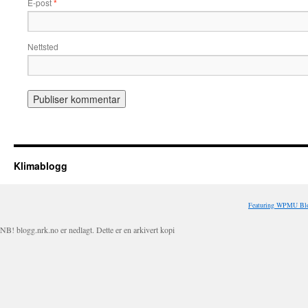
E-post
*
Nettsted
Klimablogg
Featuring WPMU Blo
NB! blogg.nrk.no er nedlagt. Dette er en arkivert kopi