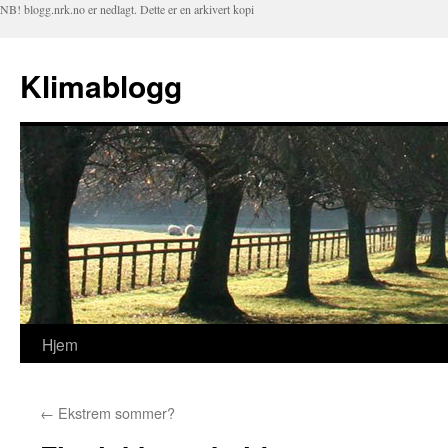
NB! blogg.nrk.no er nedlagt. Dette er en arkivert kopi
Klimablogg
Hjem
Hopp
til
←
Ekstrem sommer?
innhold