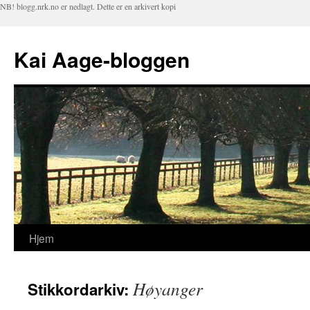
NB! blogg.nrk.no er nedlagt. Dette er en arkivert kopi
Kai Aage-bloggen
Hjem
Hopp
til
Høyanger
Stikkordarkiv:
innhold