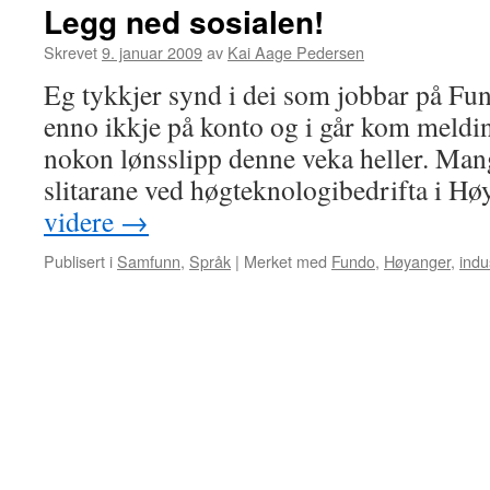
Legg ned sosialen!
Skrevet
9. januar 2009
av
Kai Aage Pedersen
Eg tykkjer synd i dei som jobbar på Fu
enno ikkje på konto og i går kom meldin
nokon lønsslipp denne veka heller. Mang
slitarane ved høgteknologibedrifta i 
videre
→
Publisert i
Samfunn
,
Språk
|
Merket med
Fundo
,
Høyanger
,
indu