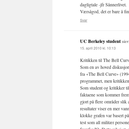
dagligtale -jfr Sånnerlivet.
Værsågod, det er bare å fi
Svar
UC Berkeley student
sier
15. april 2010 kl. 10:13
Kritikken til The Bell Curv
Som en av hoved diskusjone
fra «The Bell Curve» (1994
programmet, men kritikken t
Som student og kritikker t
faktaene som kommer frem 
gjort på flere områder slik
resultater viser en mer va
klokke grafen var basert 
test som all militær perso