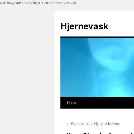
NB! blogg.nrk.no er nedlagt. Dette er en arkivert kopi
Hjernevask
Hjem
Hopp
til
←
Kommentar til Hylland-Eriksen
innhold