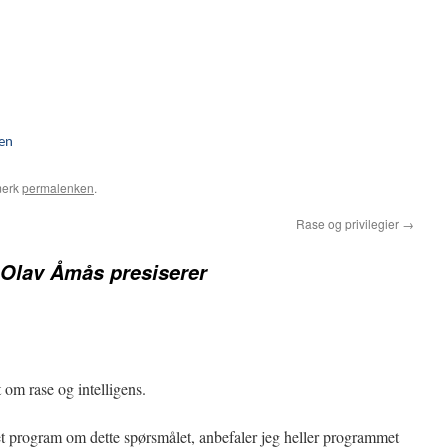
ten
merk
permalenken
.
Rase og privilegier
→
 Olav Åmås presiserer
om rase og intelligens.
et program om dette spørsmålet, anbefaler jeg heller programmet