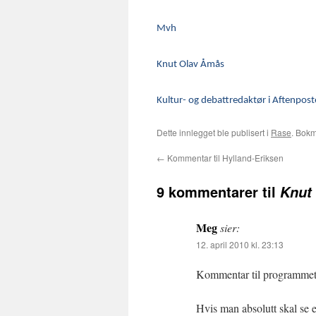
Mvh
Knut Olav Åmås
Kultur- og debattredaktør i Aftenpos
Dette innlegget ble publisert i
Rase
. Bok
←
Kommentar til Hylland-Eriksen
9 kommentarer til
Knut
Meg
sier:
12. april 2010 kl. 23:13
Kommentar til programmet 
Hvis man absolutt skal se 