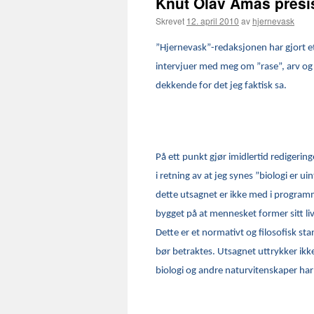
Knut Olav Åmås presi
Skrevet
12. april 2010
av
hjernevask
”Hjernevask”-redaksjonen har gjort et
intervjuer med meg om ”rase”, arv og 
dekkende for det jeg faktisk sa.
På ett punkt gjør imidlertid redigerin
i retning av at jeg synes ”biologi er 
dette utsagnet er ikke med i program
bygget på at mennesket former sitt liv o
Dette er et normativt og filosofisk s
bør betraktes. Utsagnet uttrykker ik
biologi og andre naturvitenskaper har