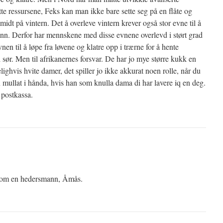
te ressursene, Feks kan man ikke bare sette seg på en flåte og
e midt på vintern. Det å overleve vintern krever også stor evne til å
nn. Derfor har mennskene med disse evnene overlevd i størt grad
en til å løpe fra løvene og klatre opp i trærne for å hente
 sør. Men til afrikanernes forsvar. De har jo mye større kukk en
lighvis hvite damer, det spiller jo ikke akkurat noen rolle, når du
 mullat i hånda, hvis han som knulla dama di har lavere iq en deg.
 postkassa.
 som en hedersmann, Åmås.