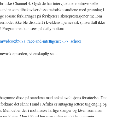
 britiske Channel 4. Også de har intervjuet de kontroversielle
andre som tilbakeviser disse rasistiske studiene med grunnlag i
e sosiale forklaringer på forskjeler i skoleprestasjoner mellom
erhodet ikke ble diskutert i kveldens hjernevask (i hvertfall ikke
d)! Programmet kan sees på dailymotion:
m/video/xb9i7a_race-and-intelligence-1-7_school
evask-episoden, vitenskaplig sett.
begrunne disse på standene med enkel evolusjons forstårelse. Det
 forklare det sånn: I land i Afrika er antagelig lettere tilgjenglig og
e. Men det er der i mot masse farlige slanger og løver, som man
pe og klatre. Men i Nord har man måtte utvikkle avanserte