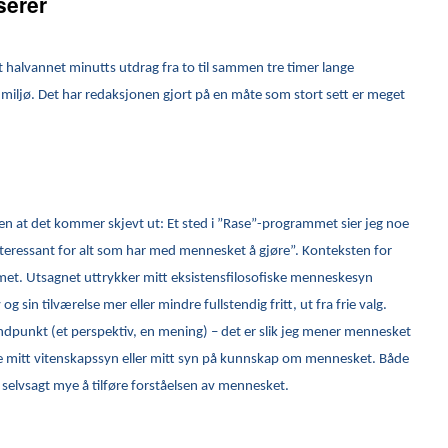
serer
 halvannet minutts utdrag fra to til sammen tre timer lange
miljø. Det har redaksjonen gjort på en måte som stort sett er meget
gen at det kommer skjevt ut: Et sted i ”Rase”-programmet sier jeg noe
uinteressant for alt som har med mennesket å gjøre”. Konteksten for
met. Utsagnet uttrykker mitt eksistensfilosofiske menneskesyn
g sin tilværelse mer eller mindre fullstendig fritt, ut fra frie valg.
tandpunkt (et perspektiv, en mening) – det er slik jeg mener mennesket
ke mitt vitenskapssyn eller mitt syn på kunnskap om mennesket. Både
 selvsagt mye å tilføre forståelsen av mennesket.