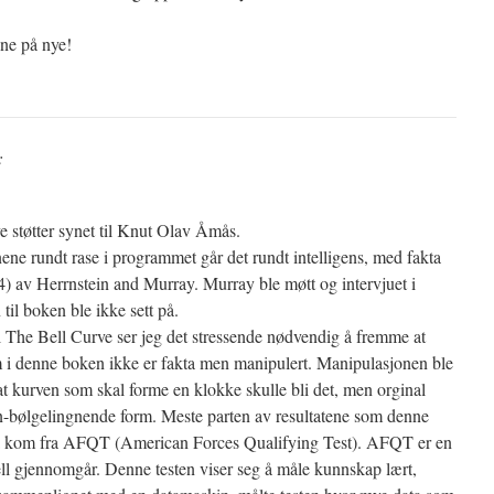
nne på nye!
:
e støtter synet til Knut Olav Åmås.
ne rundt rase i programmet går det rundt intelligens, med fakta
) av Herrnstein and Murray. Murray ble møtt og intervjuet i
il boken ble ikke sett på.
il The Bell Curve ser jeg det stressende nødvendig å fremme at
i denne boken ikke er fakta men manipulert. Manipulasjonen ble
 at kurven som skal forme en klokke skulle bli det, men orginal
nn-bølgelingnende form. Meste parten av resultatene som denne
på kom fra AFQT (American Forces Qualifying Test). AFQT er en
nell gjennomgår. Denne testen viser seg å måle kunnskap lært,