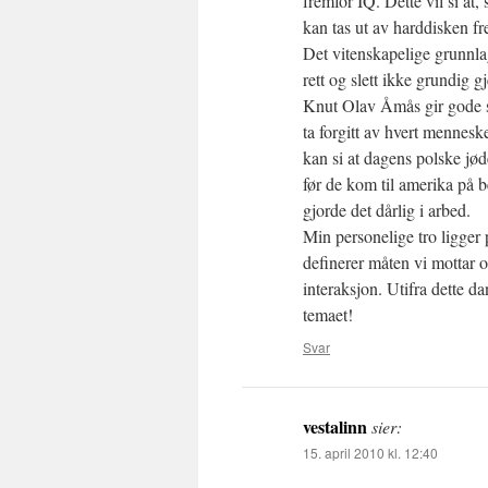
fremfor IQ. Dette vil si a
kan tas ut av harddisken f
Det vitenskapelige grunnla
rett og slett ikke grundig 
Knut Olav Åmås gir gode s
ta forgitt av hvert mennesk
kan si at dagens polske jød
før de kom til amerika på 
gjorde det dårlig i arbed.
Min personelige tro ligger 
definerer måten vi mottar 
interaksjon. Utifra dette 
temaet!
Svar
vestalinn
sier:
15. april 2010 kl. 12:40