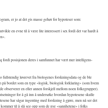
gram, er jo at det gis masse gehør for hypoteser som:
tvikle en evne til å være lite interessert i sex fordi det var hardt å
en».
iq fordi posisjonen deres i samfunnet har vært mer intelligens-
 fullstendig løsrevet fra biologenes forskningsdata og de ble
m på bordet som en type «logisk, biologisk forklaring» (som hvem
de observerer en eller annen forskjell mellom noen folkegrupper).
utsetninger for å gå inn å undersøke hvordan hypotesene skulle
otesene har sågar ingenting med forskning å gjøre, men nå ser det
er» kommer til å slå seg opp som de nye «sannhetene» i folks