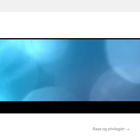
Rase og privilegier
→