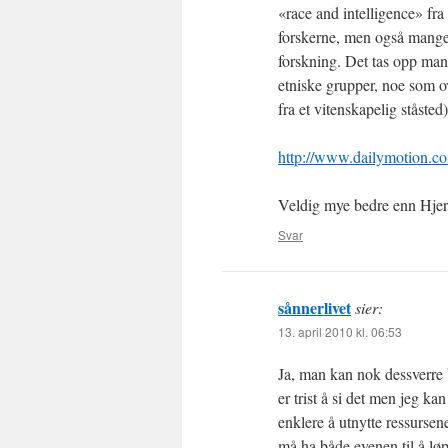
«race and intelligence» fra
forskerne, men også mange 
forskning. Det tas opp mang
etniske grupper, noe som ov
fra et vitenskapelig ståste
http://www.dailymotion.co
Veldig mye bedre enn Hjern
Svar
sånnerlivet
sier:
13. april 2010 kl. 06:53
Ja, man kan nok dessverre 
er trist å si det men jeg kan
enklere å utnytte ressursen
må ha både evenen til å lø