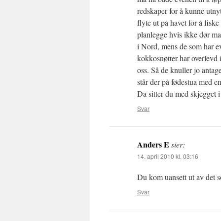
redskaper for å kunne utnyt
flyte ut på havet for å fisk
planlegge hvis ikke dør ma
i Nord, mens de som har evn
kokkosnøtter har overlevd i
oss. Så de knuller jo antage
står der på fødestua med en
Da sitter du med skjegget i
Svar
Anders E
sier:
14. april 2010 kl. 03:16
Du kom uansett ut av det
Svar