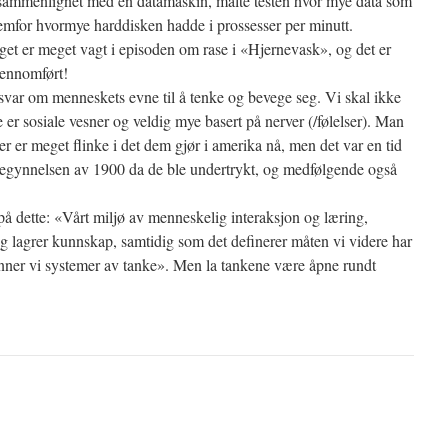
t, sammenlignet med en datamaskin, målte testen hvor mye data som
remfor hvormye harddisken hadde i prossesser per minutt.
get er meget vagt i episoden om rase i «Hjernevask», og det er
gjennomført!
var om menneskets evne til å tenke og bevege seg. Vi skal ikke
e er sosiale vesner og veldig mye basert på nerver (/følelser). Man
er er meget flinke i det dem gjør i amerika nå, men det var en tid
begynnelsen av 1900 da de ble undertrykt, og medfølgende også
på dette: «Vårt miljø av menneskelig interaksjon og læring,
og lagrer kunnskap, samtidig som det definerer måten vi videre har
danner vi systemer av tanke». Men la tankene være åpne rundt