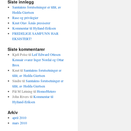
Siste innlegg
Samtalens forutsetninger er tillit, av
Hedda Giertsen
Rase og privilegier
Knut Olav Åmås presiserer
Kommentar til Hylland-Eriksen
FREDELIGE SAMFUNN HAR
EKSISTERT!
Siste kommentarer
Kjell Polse
til
Leif Edward Ottesen
Kennair svarer Inger Nordal og Ottar
Brox
Knut
til
Samtalens forutsetninger er
tillit, av Hedda Giertsen
Sindre
til
Samtalens forutsetninger er
tillit, av Hedda Giertsen
Pål M Løining
til
Homo/Hetero
John Rivers
til
Kommentar til
Hylland-Eriksen
Arkiv
april 2010
mars 2010