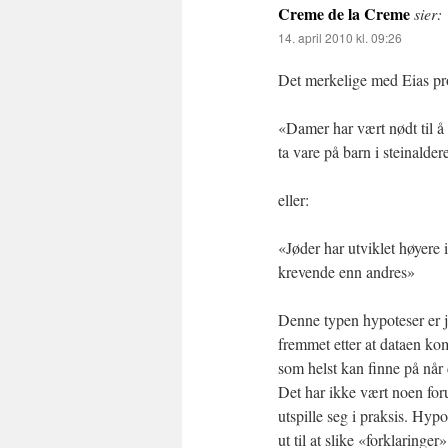
Creme de la Creme
sier:
14. april 2010 kl. 09:26
Det merkelige med Eias pro
«Damer har vært nødt til å u
ta vare på barn i steinalder
eller:
«Jøder har utviklet høyere 
krevende enn andres»
Denne typen hypoteser er jo
fremmet etter at dataen ko
som helst kan finne på når 
Det har ikke vært noen for
utspille seg i praksis. Hyp
ut til at slike «forklaring