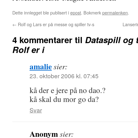
Dette innlegget ble publisert i
epost
. Bokmerk
permalenken
.
←
Rolf og Lars er på messe og spiller tv-s
Lanseri
4 kommentarer til
Dataspill og t
Rolf er i
amalie
sier:
23. oktober 2006 kl. 07:45
kå der e jere på no dao.?
kå skal du mor go da?
Svar
Anonym
sier: