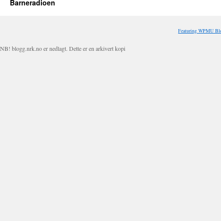
Barneradioen
Featuring WPMU Blo
NB! blogg.nrk.no er nedlagt. Dette er en arkivert kopi