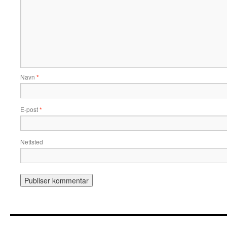
Navn
*
E-post
*
Nettsted