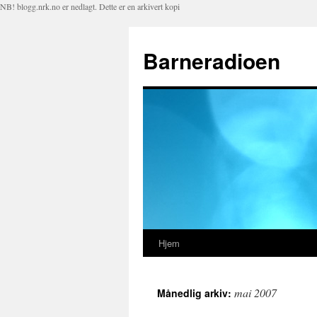
NB! blogg.nrk.no er nedlagt. Dette er en arkivert kopi
Barneradioen
Hjem
Hopp
til
mai 2007
Månedlig arkiv:
innhold