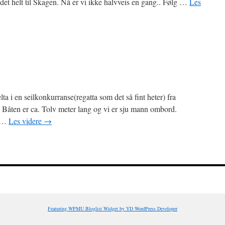
det helt til Skagen. Nå er vi ikke halvveis en gang.. Følg …
Les
lta i en seilkonkurranse(regatta som det så fint heter) fra
 Båten er ca. Tolv meter lang og vi er sju mann ombord.
i …
Les videre
→
Featuring WPMU Bloglist Widget by YD WordPress Developer