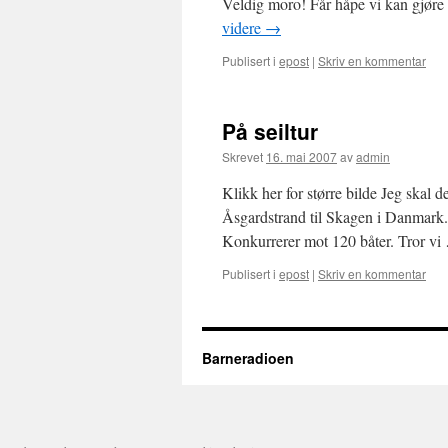
Veldig moro! Får håpe vi kan gjøre 
videre
→
Publisert i
epost
|
Skriv en kommentar
På seiltur
Skrevet
16. mai 2007
av
admin
Klikk her for større bilde Jeg skal de
Åsgardstrand til Skagen i Danmark.
Konkurrerer mot 120 båter. Tror v
Publisert i
epost
|
Skriv en kommentar
Barneradioen