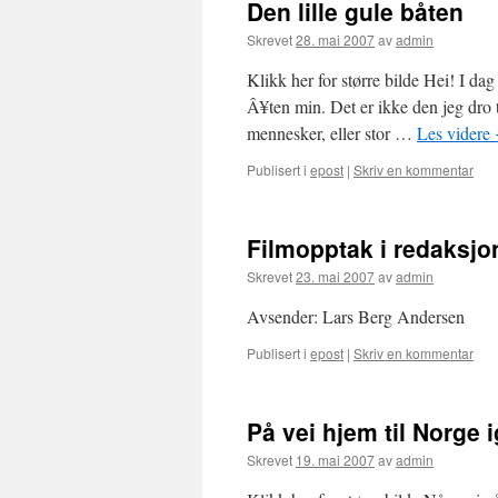
Den lille gule båten
Skrevet
28. mai 2007
av
admin
Klikk her for større bilde Hei! I d
Â¥ten min. Det er ikke den jeg dro
mennesker, eller stor …
Les videre
Publisert i
epost
|
Skriv en kommentar
Filmopptak i redaksjo
Skrevet
23. mai 2007
av
admin
Avsender: Lars Berg Andersen
Publisert i
epost
|
Skriv en kommentar
På vei hjem til Norge 
Skrevet
19. mai 2007
av
admin