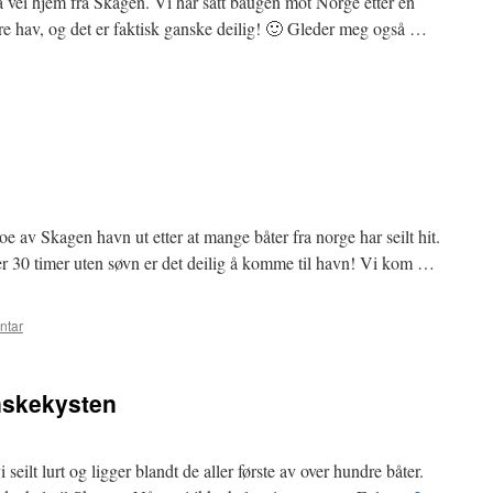
på vei hjem fra Skagen. Vi har satt baugen mot Norge etter en
are hav, og det er faktisk ganske deilig! 🙂 Gleder meg også …
oe av Skagen havn ut etter at mange båter fra norge har seilt hit.
er 30 timer uten søvn er det deilig å komme til havn! Vi kom …
ntar
nskekysten
i seilt lurt og ligger blandt de aller første av over hundre båter.