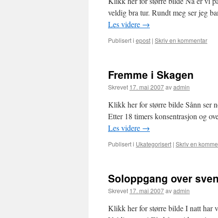
Klikk her for større bilde Nå er vi 
veldig bra tur. Rundt meg ser jeg b
Les videre
→
Publisert i
epost
|
Skriv en kommentar
Fremme i Skagen
Skrevet
17. mai 2007
av
admin
Klikk her for større bilde Sånn ser n
Etter 18 timers konsentrasjon og ov
Les videre
→
Publisert i
Ukategorisert
|
Skriv en komme
Soloppgang over sve
Skrevet
17. mai 2007
av
admin
Klikk her for større bilde I natt har v