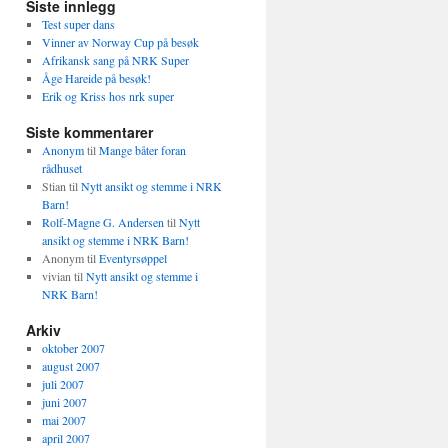
Siste innlegg
Test super dans
Vinner av Norway Cup på besøk
Afrikansk sang på NRK Super
Åge Hareide på besøk!
Erik og Kriss hos nrk super
Siste kommentarer
Anonym
til
Mange båter foran
rådhuset
Stian
til
Nytt ansikt og stemme i NRK
Barn!
Rolf-Magne G. Andersen
til
Nytt
ansikt og stemme i NRK Barn!
Anonym
til
Eventyrsøppel
vivian
til
Nytt ansikt og stemme i
NRK Barn!
Arkiv
oktober 2007
august 2007
juli 2007
juni 2007
mai 2007
april 2007