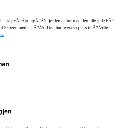
ag har jeg vÃ?Â¦rt utpÃ?Â¥ fjorden en tur med den lille gule bÃ?
 til Skagen med altsÃ?Â¥. Den har hverken plass til Ã?Â¥tte
→
nen
igjen