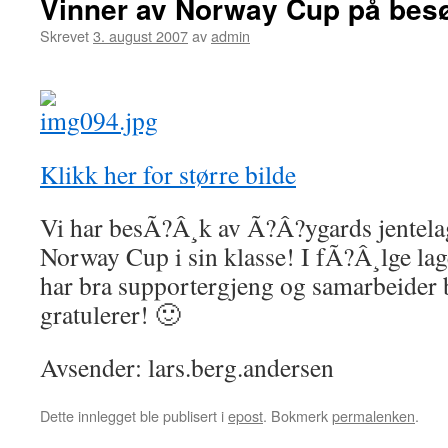
Vinner av Norway Cup på bes
Skrevet
3. august 2007
av
admin
Klikk her for større bilde
Vi har besÃ?Â¸k av Ã?Â?ygards jentela
Norway Cup i sin klasse! I fÃ?Â¸lge lage
har bra supportergjeng og samarbeider
gratulerer! 🙂
Avsender: lars.berg.andersen
Dette innlegget ble publisert i
epost
. Bokmerk
permalenken
.