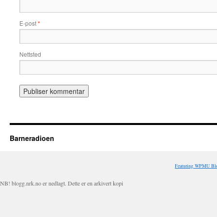
E-post
*
Nettsted
Barneradioen
Featuring WPMU Blo
NB! blogg.nrk.no er nedlagt. Dette er en arkivert kopi