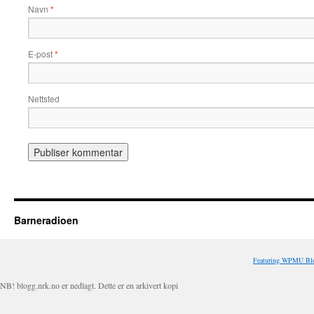
Navn
*
E-post
*
Nettsted
Barneradioen
Featuring WPMU Blo
NB! blogg.nrk.no er nedlagt. Dette er en arkivert kopi