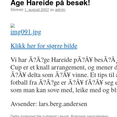
Åge Hareide på besøk!
Skrevet
1. august 2007
av
admin
Klikk her for større bilde
Vi har Ã?Â?ge Hareide pÃ?Â¥ besÃ?Â¸
Cup er et knall arrangement, og mener de
Ã?Â¥ delta som Ã?Â¥ vinne. Et tips til a
fotball fra Ã?Â?ge er Ã?Â¥ fÃ?Â¥ seg et
som man kan sove med, leike med og bli
Avsender: lars.berg.andersen
Dette innlegget ble publisert i
epost
. Bokmerk
permalenken
.