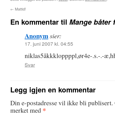
←
Mattid!
En kommentar til
Mange båter 
Anonym
sier:
17. juni 2007 kl. 04:55
niklas5åkkkloppppl,ør4e-.s.-.-æ,h
Svar
Legg igjen en kommentar
Din e-postadresse vil ikke bli publisert.
*
merket med