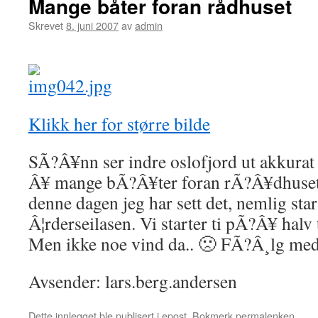
Mange båter foran rådhuset
Skrevet
8. juni 2007
av
admin
Klikk her for større bilde
SÃ?Â¥nn ser indre oslofjord ut akkura
Â¥ mange bÃ?Â¥ter foran rÃ?Â¥dhuset i
denne dagen jeg har sett det, nemlig star
Â¦rderseilasen. Vi starter ti pÃ?Â¥ halv
Men ikke noe vind da.. 🙁 FÃ?Â¸lg med 
Avsender: lars.berg.andersen
Dette innlegget ble publisert i
epost
. Bokmerk
permalenken
.