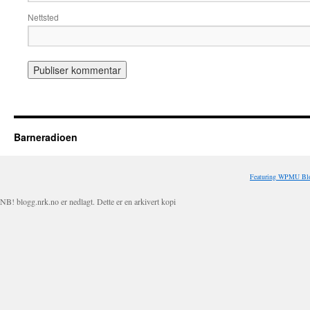
Nettsted
Barneradioen
Featuring WPMU Blo
NB! blogg.nrk.no er nedlagt. Dette er en arkivert kopi