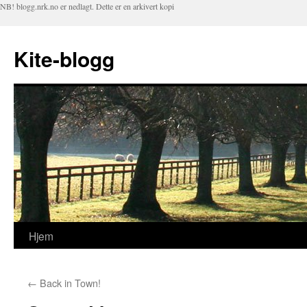
NB! blogg.nrk.no er nedlagt. Dette er en arkivert kopi
Kite-blogg
Hjem
Hopp
til
←
Back in Town!
innhold