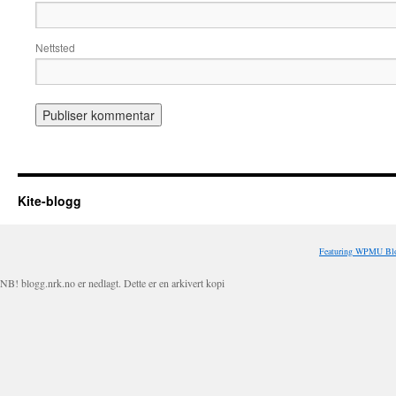
Nettsted
Kite-blogg
Featuring WPMU Blo
NB! blogg.nrk.no er nedlagt. Dette er en arkivert kopi