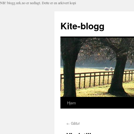
NB! blogg.nrk.no er nedlagt. Dette er en arkivert kopi
Kite-blogg
Hjem
Hopp
til
←
Gåtur
innhold