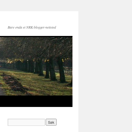
Bare enda et NRK-blogger-nettsted