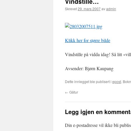
Vindstille…
Skrevet
29. mars 2007
av
admin
Klikk her for større bilde
Vindstille på vidda idag! Så litt «vi
Avsender: Bjørn Kaupang
Dette innlegget ble publisert i
epost
. Bok
←
Gåtur
Legg igjen en komment
Din e-postadresse vil ikke bli publis