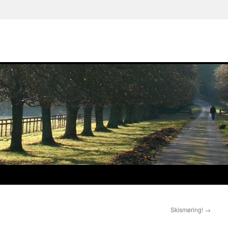
Skismøring!
→