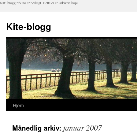
NB! blogg.nrk.no er nedlagt. Dette er en arkivert kopi
Kite-blogg
Hjem
Hopp
til
januar 2007
Månedlig arkiv:
innhold