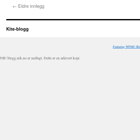
←
Eldre innlegg
Kite-blogg
Featuring WPMU Blo
NB! blogg.nrk.no er nedlagt. Dette er en arkivert kopi