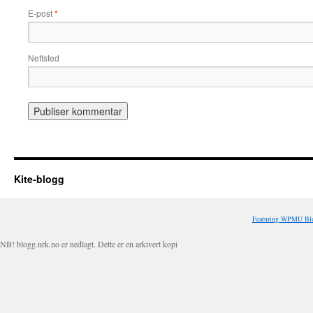
E-post
*
Nettsted
Kite-blogg
Featuring WPMU Blo
NB! blogg.nrk.no er nedlagt. Dette er en arkivert kopi