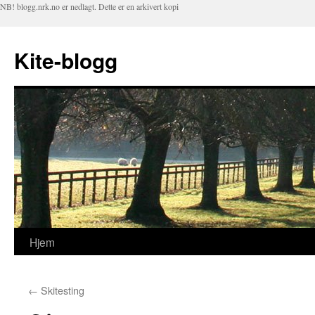
NB! blogg.nrk.no er nedlagt. Dette er en arkivert kopi
Kite-blogg
Hjem
Hopp
til
←
Skitesting
innhold